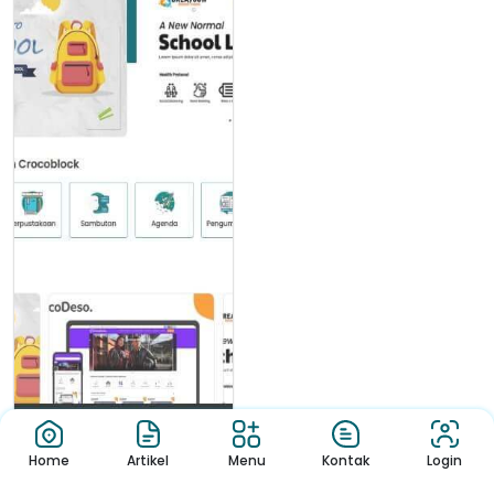
Home
Artikel
Menu
Kontak
Login