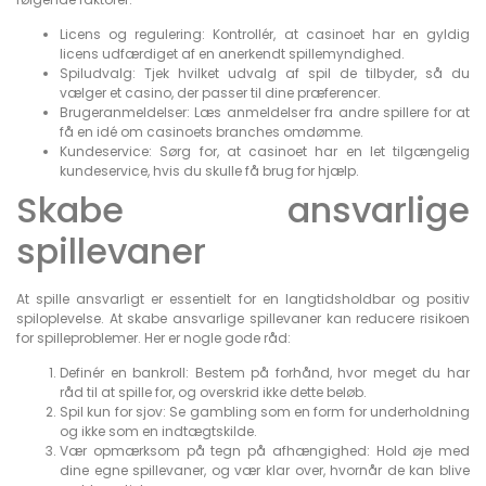
Licens og regulering: Kontrollér, at casinoet har en gyldig
licens udfærdiget af en anerkendt spillemyndighed.
Spiludvalg: Tjek hvilket udvalg af spil de tilbyder, så du
vælger et casino, der passer til dine præferencer.
Brugeranmeldelser: Læs anmeldelser fra andre spillere for at
få en idé om casinoets branches omdømme.
Kundeservice: Sørg for, at casinoet har en let tilgængelig
kundeservice, hvis du skulle få brug for hjælp.
Skabe ansvarlige
spillevaner
At spille ansvarligt er essentielt for en langtidsholdbar og positiv
spiloplevelse. At skabe ansvarlige spillevaner kan reducere risikoen
for spilleproblemer. Her er nogle gode råd:
Definér en bankroll: Bestem på forhånd, hvor meget du har
råd til at spille for, og overskrid ikke dette beløb.
Spil kun for sjov: Se gambling som en form for underholdning
og ikke som en indtægtskilde.
Vær opmærksom på tegn på afhængighed: Hold øje med
dine egne spillevaner, og vær klar over, hvornår de kan blive