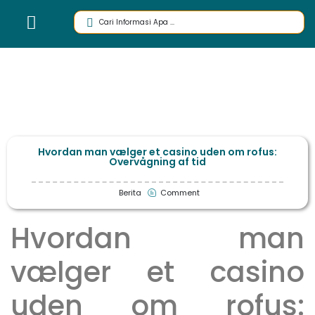
Hvordan man vælger et casino uden om rofus:
Overvågning af tid
Berita
Comment
Hvordan man
vælger et casino
uden om rofus: