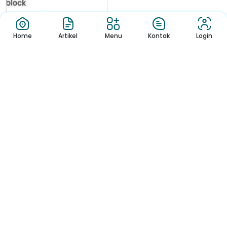
Home
Artikel
Menu
Kontak
Login