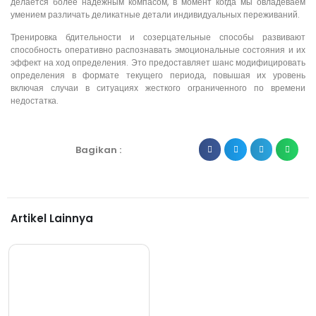
делается более надежным компасом, в момент когда мы овладеваем
умением различать деликатные детали индивидуальных переживаний.
Тренировка бдительности и созерцательные способы развивают
способность оперативно распознавать эмоциональные состояния и их
эффект на ход определения. Это предоставляет шанс модифицировать
определения в формате текущего периода, повышая их уровень
включая случаи в ситуациях жесткого ограниченного по времени
недостатка.
Bagikan :
Artikel Lainnya