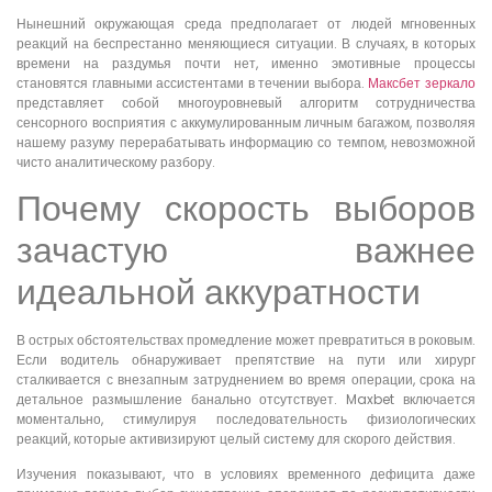
Нынешний окружающая среда предполагает от людей мгновенных
реакций на беспрестанно меняющиеся ситуации. В случаях, в которых
времени на раздумья почти нет, именно эмотивные процессы
становятся главными ассистентами в течении выбора.
Максбет зеркало
представляет собой многоуровневый алгоритм сотрудничества
сенсорного восприятия с аккумулированным личным багажом, позволяя
нашему разуму перерабатывать информацию со темпом, невозможной
чисто аналитическому разбору.
Почему скорость выборов
зачастую важнее
идеальной аккуратности
В острых обстоятельствах промедление может превратиться в роковым.
Если водитель обнаруживает препятствие на пути или хирург
сталкивается с внезапным затруднением во время операции, срока на
детальное размышление банально отсутствует. Maxbet включается
моментально, стимулируя последовательность физиологических
реакций, которые активизируют целый систему для скорого действия.
Изучения показывают, что в условиях временного дефицита даже