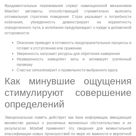
Фундаментальные переживания служат навигационной механизмом
Максбет автоматы, способствующей стремительно выяснить
оптимальную стратегию поведения. Страх указывает о потребности
избегания, убежденность демонстрирует на корректность
определенного пути, а колебание предупреждает о нужде в добавочной
осторожности.
Опасение приводит в готовность предохранительные процессы и
готовит к отступлению или сражению
Уверенность запускает ресурсы для обретения намерения
Неуверенность замедляет акты и активирует усиленный
проверку
Счастье сигнализирует о правильности выбранного курса
Как минувшие ощущения
стимулируют совершение
определений
Эмоциональная память действует как банк информации, вмещающая
множество данных о различных жизненных обстоятельствах и их
результатах. Maxbet применяет эту сведения для моментальной
классификации новых происшествий по мере их важности и вероятной