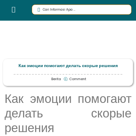
Как эмоции помогают делать скорые решения
Berita
Comment
Как эмоции помогают
делать скорые
решения