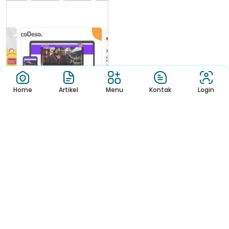
Home
Artikel
Menu
Kontak
Login
Berita
My Experience
Understanding Roul...
I love online casinos
roulettinoocasino.com. As a