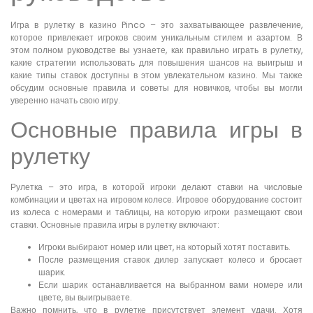
Игра в рулетку в казино Pinco – это захватывающее развлечение,
которое привлекает игроков своим уникальным стилем и азартом. В
этом полном руководстве вы узнаете, как правильно играть в рулетку,
какие стратегии использовать для повышения шансов на выигрыш и
какие типы ставок доступны в этом увлекательном казино. Мы также
обсудим основные правила и советы для новичков, чтобы вы могли
уверенно начать свою игру.
Основные правила игры в
рулетку
Рулетка – это игра, в которой игроки делают ставки на числовые
комбинации и цветах на игровом колесе. Игровое оборудование состоит
из колеса с номерами и таблицы, на которую игроки размещают свои
ставки. Основные правила игры в рулетку включают:
Игроки выбирают номер или цвет, на который хотят поставить.
После размещения ставок дилер запускает колесо и бросает
шарик.
Если шарик останавливается на выбранном вами номере или
цвете, вы выигрываете.
Важно помнить, что в рулетке присутствует элемент удачи. Хотя