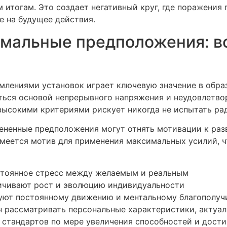
им итогам. Это создает негативный круг, где поражен
е на будущее действия.
мальные предположения: во
лениями установок играет ключевую значение в образ
ься основой непрерывного напряжения и неудовлетво
 высокими критериями рискует никогда не испытать ра
цененные предположения могут отнять мотивации к ра
имеется мотив для применения максимальных усилий, ч
стоянное стресс между желаемым и реальным
ичивают рост и эволюцию индивидуальности
уют постоянному движению и ментальному благополу
рассматривать персональные характеристики, актуаль
 стандартов по мере увеличения способностей и дост