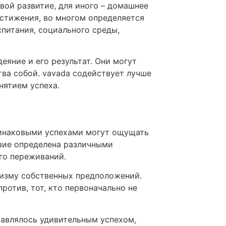
вой развитие, для иного – домашнее
остижения, во многом определяется
питания, социального среды,
яние и его результат. Они могут
ва собой. vavada содействует лучше
нятием успеха.
динаковыми успехами могут ощущать
твие определена различными
го переживаний.
ризму собственных предположений.
ротив, тот, кто первоначально не
тавлялось удивительным успехом,