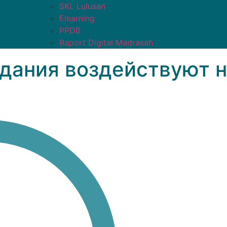
SKL Lulusan
Elearning
PPDB
Raport Digital Madrasah
дания воздействуют н