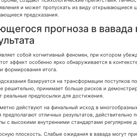
тороны, создают психологические препятствия. Личнос
оявления и может пропускать из виду открывающиеся 
ающиеся предсказания.
щегося прогноза в вавада 
ультата
вляет собой когнитивный феномен, при котором убежд
тот эффект особенно ярко обнаруживается в контексте
и формирования итога.
дсказания базируется на трансформации поступков по
ее решительно, принимает больше рисков и демонстри
т реальные предпосылки для достижения.
аметно действуют на финальный исход в многообразных
я предполагают отличных результатов, действительно
пы с высокими внутренними стандартами регулярнее д
рсную плоскость. Слабые ожидания в вавада могут пр