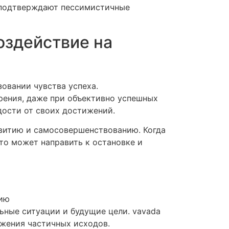
ия подтверждают пессимистичные
здействие на
овании чувства успеха.
рения, даже при объективно успешных
дости от своих достижений.
звитию и самосовершенствованию. Когда
то может направить к остановке и
чию
ные ситуации и будущие цели. vavada
ижения частичных исходов.