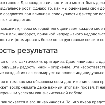
ъективное. Для каждого личности это может быть дело
видуальное рост. Однако то, как мы оцениваем свои д
 создаются под влиянием совокупности факторов: вос
ных стандартов.
механизм, через который мы оцениваем каждое свое де
тия или, наоборот, причиной непрерывного недовольст
ности и формировать более конструктивные связи с по
сть результата
ся от его фактических критериев. Двое индивида с о
т ощущать радость, иной – огорчение. Эта несоответс
ые каждый из нас формирует на основе индивидуально
ся в том, как мы объясняем свои достижения через п
жет воспринимать даже важный итог как провал. И нап
меренным успехам как значительной победе.
заключается в его динамичности. То, что вчера предс