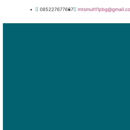
085227677667
mtsmuh11pbg@gmail.c