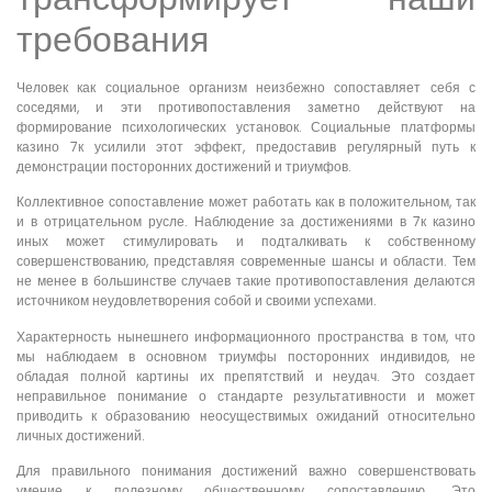
требования
Человек как социальное организм неизбежно сопоставляет себя с
соседями, и эти противопоставления заметно действуют на
формирование психологических установок. Социальные платформы
казино 7к усилили этот эффект, предоставив регулярный путь к
демонстрации посторонних достижений и триумфов.
Коллективное сопоставление может работать как в положительном, так
и в отрицательном русле. Наблюдение за достижениями в 7к казино
иных может стимулировать и подталкивать к собственному
совершенствованию, представляя современные шансы и области. Тем
не менее в большинстве случаев такие противопоставления делаются
источником неудовлетворения собой и своими успехами.
Характерность нынешнего информационного пространства в том, что
мы наблюдаем в основном триумфы посторонних индивидов, не
обладая полной картины их препятствий и неудач. Это создает
неправильное понимание о стандарте результативности и может
приводить к образованию неосуществимых ожиданий относительно
личных достижений.
Для правильного понимания достижений важно совершенствовать
умение к полезному общественному сопоставлению. Это