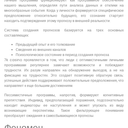
Личные программы функционируют как программное обеспечение
нашего мышления, определяя пути анализа данных и отклики на
многообразные события. Когда у личности формируется специфическое
предположение относительно будущего, его сознание стартует
находить подтверждения этому прогнозу в внешней реальности.
Система создания прогнозов базируется на трех основных
составляющих:
Предыдущий опыт и его толкование
Сведения из внешних каналов
Психологическое состояние в период создания прогноза
7k casino проявляется в том, что люди с оптимистичными личными
программами регулярнее замечают возможности и побеждают
трудности. Их разум направлен на обнаружение выходов, а не на
фиксацию на трудностях. Это создает позитивную обратную связь:
успешные действия поддерживают положительные предположения, что
направляет к еще большим достижениям.
Пессимистичные программы, напротив, формируют когнитивные
препятствия. Индивид, предполагающий поражения, подсознательно
находит индикаторы ее наступления и может упускать из виду
возникающие перспективы. Такое фильтрующее понимание
преобразует ожидания в самосбывающиеся прогнозы.
Феномен