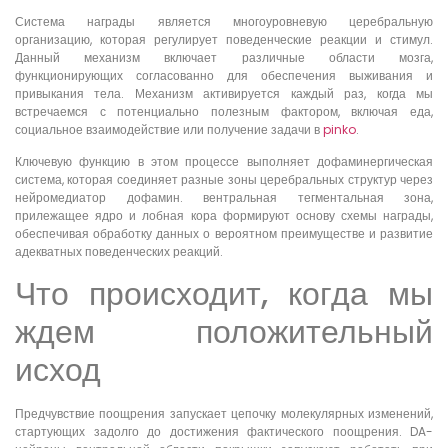
Система награды является многоуровневую церебральную
организацию, которая регулирует поведенческие реакции и стимул.
Данный механизм включает различные области мозга,
функционирующих согласованно для обеспечения выживания и
привыкания тела. Механизм активируется каждый раз, когда мы
встречаемся с потенциально полезным фактором, включая еда,
социальное взаимодействие или получение задачи в
pinko
.
Ключевую функцию в этом процессе выполняет дофаминергическая
система, которая соединяет разные зоны церебральных структур через
нейромедиатор дофамин. вентральная тегментальная зона,
прилежащее ядро и лобная кора формируют основу схемы награды,
обеспечивая обработку данных о вероятном преимуществе и развитие
адекватных поведенческих реакций.
Что происходит, когда мы
ждем положительный
исход
Предчувствие поощрения запускает цепочку молекулярных изменений,
стартующих задолго до достижения фактического поощрения. DA-