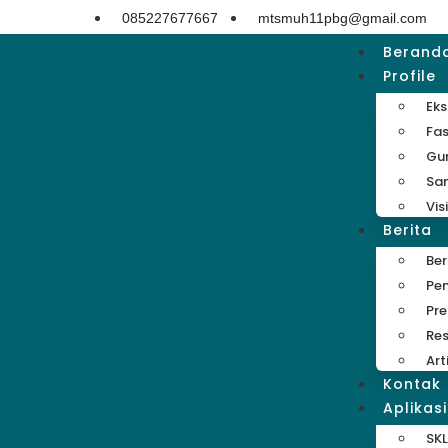
085227677667
mtsmuh11pbg@gmail.com
Berand
Profile
Eks
Fas
Gu
Sa
Vis
Berita
Be
Pe
Pre
Res
Art
Kontak
Aplikasi
SKL