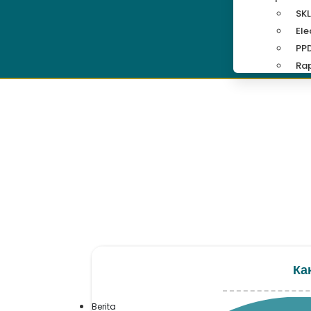
SKL
Ele
PP
Rap
Ка
Berita