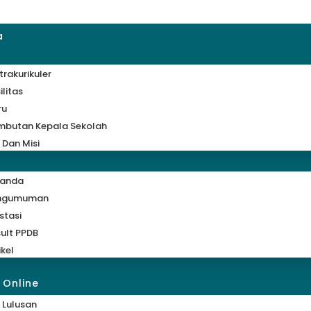
a
trakurikuler
ilitas
ru
mbutan Kepala Sekolah
i Dan Misi
randa
ngumuman
stasi
ult PPDB
ikel
 Online
 Lulusan