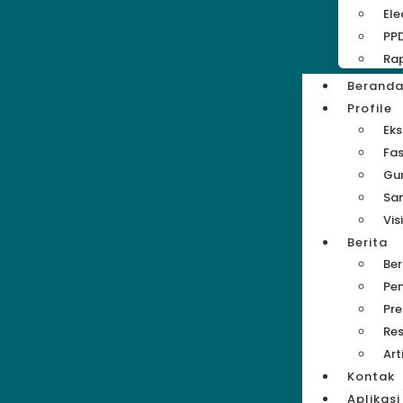
Ele
PP
Rap
Berand
Profile
Eks
Fas
Gu
Sa
Vis
Berita
Be
Pe
Pre
Res
Art
Kontak
Aplikasi