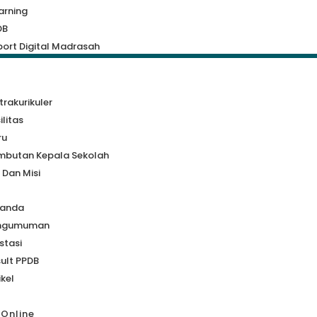
arning
DB
ort Digital Madrasah
a
trakurikuler
ilitas
ru
mbutan Kepala Sekolah
i Dan Misi
randa
ngumuman
stasi
ult PPDB
ikel
 Online