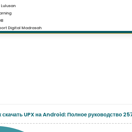
 Lulusan
arning
DB
ort Digital Madrasah
к скачать UPX на Android: Полное руководство 25