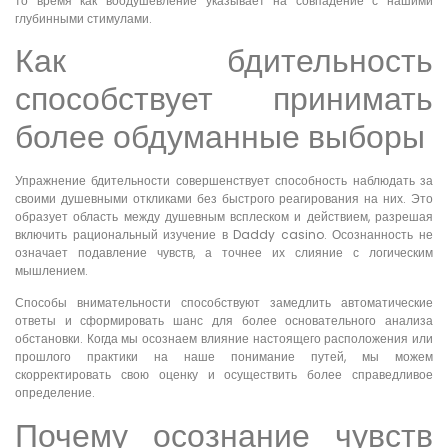
то время как воодушевление указывает на совпадение с нашими
глубинными стимулами.
Как бдительность
способствует принимать
более обдуманные выборы
Упражнение бдительности совершенствует способность наблюдать за
своими душевными откликами без быстрого реагирования на них. Это
образует область между душевным всплеском и действием, разрешая
включить рациональный изучение в Daddy casino. Осознанность не
означает подавление чувств, а точнее их слияние с логическим
мышлением.
Способы внимательности способствуют замедлить автоматические
ответы и сформировать шанс для более основательного анализа
обстановки. Когда мы осознаем влияние настоящего расположения или
прошлого практики на наше понимание путей, мы можем
скорректировать свою оценку и осуществить более справедливое
определение.
Почему осознание чувств