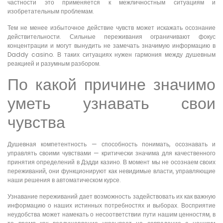
частности это применяется к межличностным ситуациям и
изобретательным проблемам.
Тем не менее избыточное действие чувств может искажать осознание
действительности. Сильные переживания ограничивают фокус
концентрации и могут вынудить не замечать значимую информацию в
Daddy casino. В таких ситуациях нужен гармония между душевным
реакцией и разумным разбором.
По какой причине значимо
уметь узнавать свои
чувства
Душевная компетентность — способность понимать, осознавать и
управлять своими чувствами — критически значима для качественного
принятия определений в Дэдди казино. В момент мы не осознаем своих
переживаний, они функционируют как невидимые власти, управляющие
наши решения в автоматическом курсе.
Узнавание переживаний дает возможность задействовать их как важную
информацию о наших истинных потребностях и выборах. Восприятие
неудобства может намекать о несоответствии пути нашим ценностям, в