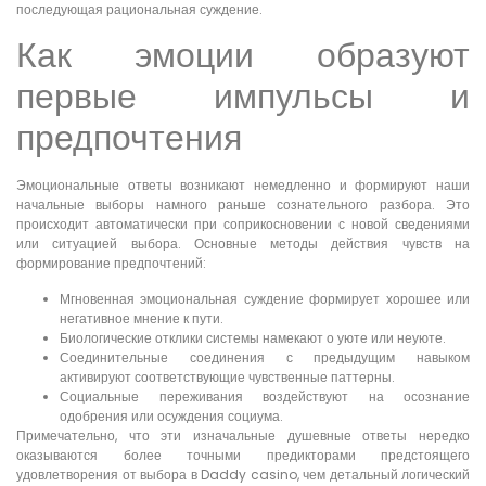
последующая рациональная суждение.
Как эмоции образуют
первые импульсы и
предпочтения
Эмоциональные ответы возникают немедленно и формируют наши
начальные выборы намного раньше сознательного разбора. Это
происходит автоматически при соприкосновении с новой сведениями
или ситуацией выбора. Основные методы действия чувств на
формирование предпочтений:
Мгновенная эмоциональная суждение формирует хорошее или
негативное мнение к пути.
Биологические отклики системы намекают о уюте или неуюте.
Соединительные соединения с предыдущим навыком
активируют соответствующие чувственные паттерны.
Социальные переживания воздействуют на осознание
одобрения или осуждения социума.
Примечательно, что эти изначальные душевные ответы нередко
оказываются более точными предикторами предстоящего
удовлетворения от выбора в Daddy casino, чем детальный логический