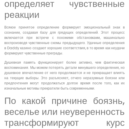
определяет чувственные
реакции
Всякое принятое определение формирует эмоциональный знак в
сознании, создавая базу для грядущих определений. Этот процесс
включается при встрече с похожими обстановками, машинально
воспроизводя чувственные схемы предыдущего. Удачные определения
в Daddy казино создают хорошие соответствия, в то время как неудачи
формируют чувственные преграды.
Душевная память функционирует более активно, чем фактическая
воспоминания. Мы можем потерять детали минувшего определения, но
душевное впечатление от него продолжается и не прекращает влиять
на текущие выборы. Это разъясняет, отчего неразумные боязни или
предпочтения могут продолжаться долгое время после того, как их
изначальные мотивы прекратили быть современными.
По какой причине боязнь,
веселье или неуверенность
трансформируют курс