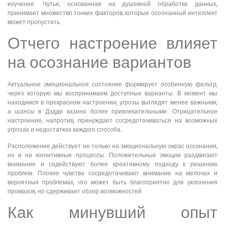
изучение. Чутье, основанная на душевной обработке данных,
принимает множество тонких факторов, которые осознанный интеллект
может пропустить.
Отчего настроение влияет
на осознание вариантов
Актуальное эмоциональное состояние формирует особенную фильтр,
через которую мы воспринимаем доступные варианты. В момент мы
находимся в прекрасном настроении, угрозы выглядят менее важными,
а шансы в Дэдди казино более привлекательными. Отрицательное
настроение, напротив, принуждает сосредотачиваться на возможных
угрозах и недостатках каждого способа.
Расположение действует не только на эмоциональную окрас осознания,
но и на когнитивные процессы. Положительные эмоции раздвигают
внимание и содействуют более креативному подходу к решению
проблем. Плохие чувства сосредотачивают внимание на мелочах и
вероятных проблемах, что может быть благоприятно для уклонения
промахов, но сдерживает обзор возможностей.
Как минувший опыт