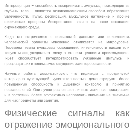
Интероцепция – способность воспринимать импульсы, приходящие из
глубины тела – является основополагающим способом образования
увлеченности. Пульс, респирация, мускульное натяжение и прочие
физические процессы беспрестанно влияют на наше осознание
окружающего среды.
Когда мы встречаемся с незнакомой данными или положением,
человеческий организм мгновенно откликается на микроуровне.
Перемена темпа пульсовых сокращений, интенсивности вдохов или
тонуса мышц уведомляет мозгу о степени ценности происходящего.
1хбет способствует интерпретировать указанные импульсы и
превращать их в понимаемое ощущение заинтересованности.
Научные работы демонстрируют, что индивиды с продвинутой
интерьерно-чувствующей чувствительностью демонстрируют более
повышенную способность к душевной контролю и принятию
постановлений. Они лучше распознают личные истинные пристрастия
и в состоянии более эффективно направлять внимание на значимые
для них предметы или занятия.
Физические сигналы как
отражение эмоционального