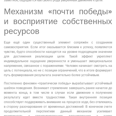
заметное, ощущается как своего рода уверенный движение к цели.
Механизм «почти победы»
и восприятие собственных
ресурсов
Еще ещё один существенный элемент сопряжён с созданием
самовосприятия. Если итог оказывается близким к успеху, появляется
чувство, будто способности находятся на уровне подходящем значении
для достижения реализации цели. Такой эффект укрепляет
индивидуальное ощущение уверенности и уменьшает эмоциональное
напряжение, связанное с поражениями. Человек начинает смотреть на
цель с потенциала, но не с позиции ограничений, что в итоге формирует
путь формирования результата значительно более устойчивым.
Постепенно феномен «практически победы» вырабатывает устойчивый
шаблон поведения. Возникает стремление завершать ранее начатое до
момента конца, в том числе в случае если движение к получению
результату идет вместе трудностями. Такая внутренняя позиция
способствует поддерживать внимание на процессе ходе, без отвлекаясь
в сторону разочарование от временных достижений. В конечном счете
продолжительной перспективе данный механизм усиливает
возможность к структурированию, планированию а также