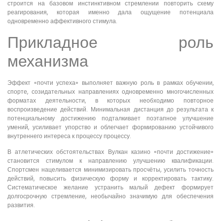
строится на базовом инстинктивном стремлении повторить схему
реагирования, которая именно дала ощущение потенциала
одновременно аффективного стимула.
Прикладное роль
механизма
Эффект «почти успеха» выполняет важную роль в рамках обучении,
спорте, созидательных направлениях одновременно многочисленных
форматах деятельности, в которых необходимо повторное
воспроизведение действий. Минимальная дистанция до результата к
потенциальному достижению подталкивает поэтапное улучшение
умений, усиливает упорство и облегчает формированию устойчивого
внутреннего интереса к процессу процессу.
В атлетических обстоятельствах Вулкан казино «почти достижение»
становится стимулом к направлению улучшению квалификации.
Спортсмен нацеливается минимизировать просчёты, усилить точность
действий, повысить физическую форму и корректировать тактику.
Систематическое желание устранить малый дефект формирует
долгосрочную стремление, необычайно значимую для обеспечения
развития.