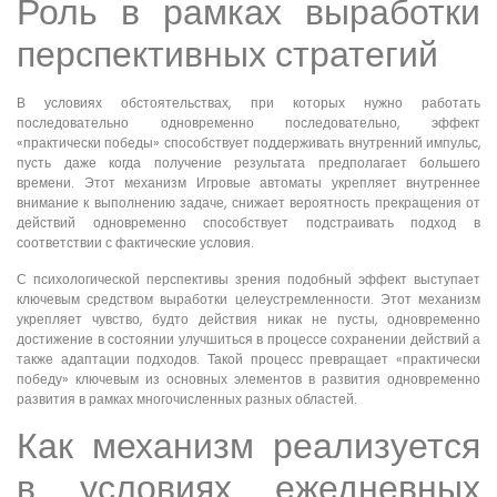
Роль в рамках выработки
перспективных стратегий
В условиях обстоятельствах, при которых нужно работать
последовательно одновременно последовательно, эффект
«практически победы» способствует поддерживать внутренний импульс,
пусть даже когда получение результата предполагает большего
времени. Этот механизм Игровые автоматы укрепляет внутреннее
внимание к выполнению задаче, снижает вероятность прекращения от
действий одновременно способствует подстраивать подход в
соответствии с фактические условия.
С психологической перспективы зрения подобный эффект выступает
ключевым средством выработки целеустремленности. Этот механизм
укрепляет чувство, будто действия никак не пусты, одновременно
достижение в состоянии улучшиться в процессе сохранении действий а
также адаптации подходов. Такой процесс превращает «практически
победу» ключевым из основных элементов в развития одновременно
развития в рамках многочисленных разных областей.
Как механизм реализуется
в условиях ежедневных