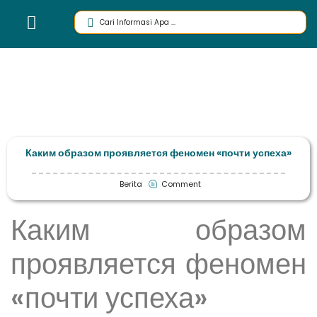
Каким образом проявляется феномен «почти успеха»
Berita
Comment
Каким образом
проявляется феномен
«почти успеха»