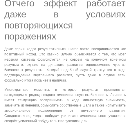
Отчего эффект работает
даже в условиях
повторяющихся
поражениях
Даже серия «едва результативных» шагов часто воспринимается как
позитивный исход. Это казино Вулкан объясняется с тем, что мозг
нервная система фокусируется не совсем на конечном конечном
результате, однако на динамике развитии одновременно чувстве
близости к результата. Каждый подобный случай трактуется в виде
подтверждение внутреннего развития, пусть даже в случае если
формально итога пока нет в наличии.
Многократные моменты, в которые результат проявляется
находящимся рядом, создают эмоциональную стабильность. Личность
имеет тенденцию воспринимать в ходе личностную значимость,
замечать изменения, осмыслять собственные шаги а также испытывать
эмоциональное подкрепление от внутреннего развития.
Следовательно, «едва победа» усиливает эмоциональное участие и
создаёт усиленный побудитель к получению цели.