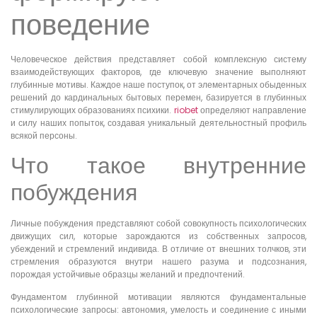
поведение
Человеческое действия представляет собой комплексную систему
взаимодействующих факторов, где ключевую значение выполняют
глубинные мотивы. Каждое наше поступок, от элементарных обыденных
решений до кардинальных бытовых перемен, базируется в глубинных
стимулирующих образованиях психики.
riobet
определяют направление
и силу наших попыток, создавая уникальный деятельностный профиль
всякой персоны.
Что такое внутренние
побуждения
Личные побуждения представляют собой совокупность психологических
движущих сил, которые зарождаются из собственных запросов,
убеждений и стремлений индивида. В отличие от внешних толчков, эти
стремления образуются внутри нашего разума и подсознания,
порождая устойчивые образцы желаний и предпочтений.
Фундаментом глубинной мотивации являются фундаментальные
психологические запросы: автономия, умелость и соединение с иными