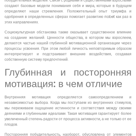
побудительных моделей. Связи с родными и существенными взрослыми
создают базовые модели понимания себя и мира, которые в будущем
определяют наши стремления. Положительный опыт триумфа и
одобрения в определенных сферах помогает развитию riobet как раз в
этих направлениях.
Социокультурная обстановка также оказывает существенное влияние
на создание желаний. Ценности общества, в котором мы взрослеем,
делаются частью нашей глубинной мотивационной организации через
процессы усвоения. При этом любой личность неповторимым образом
интерпретирует и подстраивает внешние воздействия, создавая
собственную систему предпочтений.
Глубинная и посторонняя
мотивация: в чем отличие
Внутренняя мотивация определяется самоопределением и
независимостью выбора. Когда мы поступаем из внутренних стимулов,
мы переживаем ощущение истинности и соответствия между своими
деяниями и глубинными идеалами. Такая мотивация гарантирует более
увеличенный степень радости от процесса активности, а не только от ее
плодов.
Посторонняя побудительность, наоборот, обусловлена от элементов