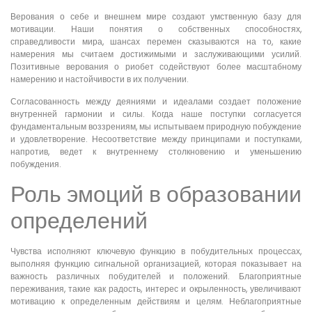
Верования о себе и внешнем мире создают умственную базу для
мотивации. Наши понятия о собственных способностях,
справедливости мира, шансах перемен сказываются на то, какие
намерения мы считаем достижимыми и заслуживающими усилий.
Позитивные верования о риобет содействуют более масштабному
намерению и настойчивости в их получении.
Согласованность между деяниями и идеалами создает положение
внутренней гармонии и силы. Когда наше поступки согласуется
фундаментальным воззрениям, мы испытываем природную побуждение
и удовлетворение. Несоответствие между принципами и поступками,
напротив, ведет к внутреннему столкновению и уменьшению
побуждения.
Роль эмоций в образовании
определений
Чувства исполняют ключевую функцию в побудительных процессах,
выполняя функцию сигнальной организацией, которая показывает на
важность различных побудителей и положений. Благоприятные
переживания, такие как радость, интерес и окрыленность, увеличивают
мотивацию к определенным действиям и целям. Неблагоприятные