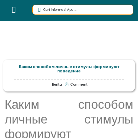
Каким способом личные стимулы формируют
поведение
Berita
Comment
Каким способом
личные стимулы
формируют