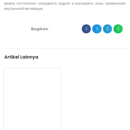
можно постепенно затруднять задачи и расширять зоны применения
внутренней мотивации.
Bagikan :
Artikel Lainnya