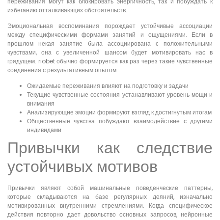
переживания могут как блокировать энергичность, так и побуждать к
избеганию отталкивающих обстоятельств.
Эмоциональная воспоминания порождает устойчивые ассоциации
между специфическими формами занятий и ощущениями. Если в
прошлом некая занятие была ассоциирована с положительными
чувствами, она с увеличенной шансом будет мотивировать нас в
грядущем. riobet обычно формируется как раз через такие чувственные
соединения с результативным опытом.
Ожидаемые переживания влияют на подготовку и задачи
Текущие чувственные состояния устанавливают уровень мощи и
внимания
Анализирующие эмоции формируют взгляд к достигнутым итогам
Общественные чувства побуждают взаимодействие с другими
индивидами
Привычки как следствие
устойчивых мотивов
Привычки являют собой машинальные поведенческие паттерны,
которые складываются на базе регулярных деяний, изначально
мотивированных внутренними стремлениями. Когда специфическое
действия повторно дает довольство основных запросов, нейронные