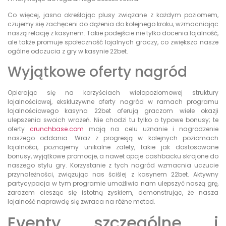
Co więcej, jasno określając plusy związane z każdym poziomem,
czujemy się zachęceni do dążenia do kolejnego kroku, wzmacniając
naszą relację z kasynem. Takie podejście nie tylko docenia lojalność,
ale także promuje społeczność lojalnych graczy, co zwiększa nasze
ogólne odczucia z gry w kasynie 22bet.
Wyjątkowe oferty nagród
Opierając się na korzyściach wielopoziomowej struktury
lojalnościowej, ekskluzywne oferty nagród w ramach programu
lojalnościowego kasyna 22bet oferują graczom wiele okazji
ulepszenia swoich wrażeń. Nie chodzi tu tylko o typowe bonusy; te
oferty
crunchbase.com
mają na celu uznanie i nagrodzenie
naszego oddania. Wraz z progresją w kolejnych poziomach
lojalności, poznajemy unikalne zalety, takie jak dostosowane
bonusy, wyjątkowe promocje, a nawet opcje cashbacku skrojone do
naszego stylu gry. Korzystanie z tych nagród wzmacnia uczucie
przynależności, związując nas ściślej z kasynem 22bet. Aktywny
partycypacja w tym programie umożliwia nam ulepszyć naszą grę,
zarazem ciesząc się istotną zyskiem, demonstrując, że nasza
lojalność naprawdę się zwraca na różne metod.
Eventy szczególne i