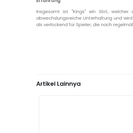
Erfahrung
Insgesamt ist "Kings" ein Slot, welche
abwechslungsreiche Unterhaltung und wird s
als verlockend für Spieler, die nach regel
Artikel Lainnya