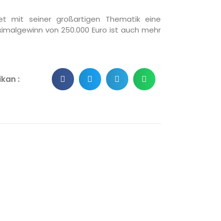
et mit seiner großartigen Thematik eine
aximalgewinn von 250.000 Euro ist auch mehr
kan :