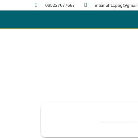
085227677667
mtsmuh11pbg@gmail