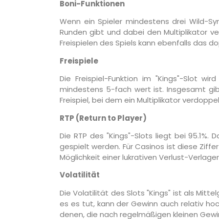
Boni-Funktionen
Wenn ein Spieler mindestens drei Wild-Sym
Runden gibt und dabei den Multiplikator 
Freispielen des Spiels kann ebenfalls das 
Freispiele
Die Freispiel-Funktion im "Kings"-Slot w
mindestens 5-fach wert ist. Insgesamt gib
Freispiel, bei dem ein Multiplikator verdoppel
RTP (Return to Player)
Die RTP des "Kings"-Slots liegt bei 95.1%.
gespielt werden. Für Casinos ist diese Ziff
Möglichkeit einer lukrativen Verlust-Verlager
Volatilität
Die Volatilität des Slots "Kings" ist als M
es es tut, kann der Gewinn auch relativ ho
denen, die nach regelmäßigen kleinen Gew