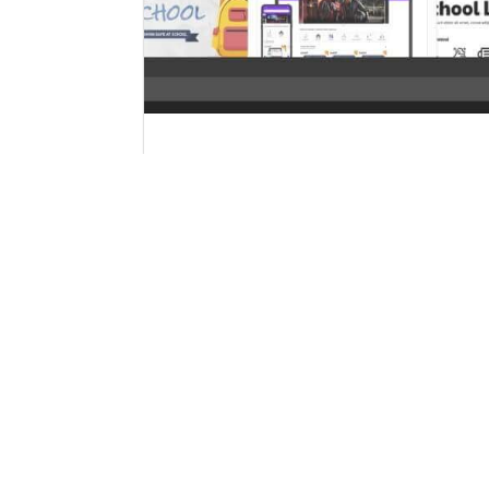
Berita
FamBet Casino rappresenta il bra..
Per individuare un casino online sicuro per la Svizzera, consi.