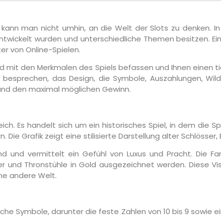
ann man nicht umhin, an die Welt der Slots zu denken. In 
entwickelt wurden und unterschiedliche Themen besitzen. E
r von Online-Spielen.
d mit den Merkmalen des Spiels befassen und Ihnen einen tie
esprechen, das Design, die Symbole, Auszahlungen, Wilds, 
h und den maximal möglichen Gewinn.
ich. Es handelt sich um ein historisches Spiel, in dem die S
 Die Grafik zeigt eine stilisierte Darstellung alter Schlösser
d und vermittelt ein Gefühl von Luxus und Pracht. Die Fa
r und Thronstühle in Gold ausgezeichnet werden. Diese Vi
ine andere Welt.
liche Symbole, darunter die feste Zahlen von 10 bis 9 sowie