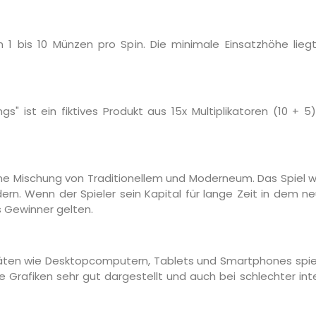
on 1 bis 10 Münzen pro Spin. Die minimale Einsatzhöhe lie
s" ist ein fiktives Produkt aus 15x Multiplikatoren (10 +
ine Mischung von Traditionellem und Moderneum. Das Spiel w
dern. Wenn der Spieler sein Kapital für lange Zeit in dem n
s Gewinner gelten.
eräten wie Desktopcomputern, Tablets und Smartphones spi
ie Grafiken sehr gut dargestellt und auch bei schlechter i