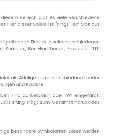
diesem Bereich gibt es viele verschiedene
ines
Hier
dieser Spiele ist "Kings", ein Slot aus
fgreifenden Einblick in seine verschiedenen
Scatters, Boni-Funktionen, Freispiele, RTP
pieler als Adelige durch verschiedene Länder
, Burgen und Paläste.
rben sind dunkelbraun oder rot eingefärbt,
sualisierung trägt zum Gesamteindruck des
 einige besondere Symbolarten. Diese werden