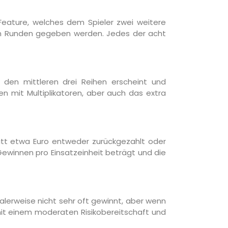
 Feature, welches dem Spieler zwei weitere
ehn Runden gegeben werden. Jedes der acht
n den mittleren drei Reihen erscheint und
n mit Multiplikatoren, aber auch das extra
hnitt etwa Euro entweder zurückgezahlt oder
 Gewinnen pro Einsatzeinheit beträgt und die
malerweise nicht sehr oft gewinnt, aber wenn
 mit einem moderaten Risikobereitschaft und