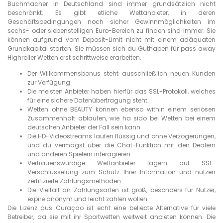
Buchmacher in Deutschland sind immer grundsätzlich nicht
beschränkt. Es gibt etliche Wettanbieter, in deren
Geschäftsbedingungen noch sicher Gewinnmöglichkeiten im
sechs- oder siebenstelligen Euro-Bereich zu finden sind immer. Sie
können aufgrund vom Deposit-Limit nicht mit einem adäquaten
Grundkapital starten. Sie müssen sich du Guthaben für pass away
Highroller Wetten erst schrittweise erarbeiten.
Der Willkommensbonus steht ausschließlich neuen Kunden
zur Verfügung.
Die meisten Anbieter haben hierfür das SSL-Protokoll, welches
für eine sichere Datenübertragung steht.
Wetten ohne BEAUTY können ebenso within einem seriösen
Zusammenhalt ablaufen, wie ha sido bei Wetten bei einem
deutschen Anbieter der Fall sein kann.
Die HD-Videostreams laufen flüssig und ohne Verzögerungen,
und du vermagst über die Chat-Funktion mit den Dealern
und anderen Spielern interagieren.
Vertrauenswürdige Wettanbieter lagern auf SSL-
Verschlüsselung zum Schutz Ihrer Information und nutzen
zertifizierte Zahlungsmethoden.
Die Vielfalt an Zahlungsarten ist groß, besonders für Nutzer,
expire anonym und leicht zahlen wollen.
Die Lizenz aus Curaçao ist echt eine beliebte Alternative für viele
Betreiber, da sie mit ihr Sportwetten weltweit anbieten können. Die