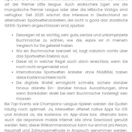
art der Premier Little league. Auch exotischere Ligen wie die
mongolische Premier League oder aber die lettische Virsliga sind
verfügbar. Seit 2025 wächst das Interesse in Deutschland an
alternativen Sportwettenanbietern, die nicht a good das staatliche
OASIS-System angeschlossen sind, spürbar.
Deswegen ist es wichtig, sehr gute, seriöse und unkomplizierte
Buchmacher zu wählen, wie die, expire wir in meinem
Vergleich für Sie getestet haben.
Wo ein Buchmacher lizenziert ist, sagt natürlich nichts über
das Sportwetten Erlebnis aus.
Dieser ist in welcher Regel auch dann erreichbar, wenn Sie
noch nicht angemeldet sind.
Internationale Sportwetten Anbieter ohne PALMERAL haben
diese Kostennachteile nicht.
Die digitale Wallet ermöglicht schnelle, sichere darüber
hinaus diskrete Ein- darüber hinaus Auszahlungen, ohne
wenn Bankdaten direkt bei dem Buchmacher hinterlegt sein
müssen.
Bei Top-Events wie Champions-League-Spielen werden die Quoten
häufig noch optimiert. Ja, Interwetten offeriert native Apps für iOS
und Android os, die kostenlos im App-store bzw. Alternativ kann
auch die responsive mobile Internet site ohne Download genutzt
werden. Nein, dieser Willkommensbonus kann nur einmal pro Person,
Haushalt und Zahlungsmethode in Anspruch genommen werden.