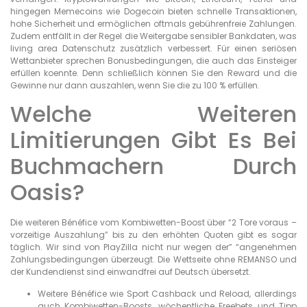
hingegen Memecoins wie Dogecoin bieten schnelle Transaktionen,
hohe Sicherheit und ermöglichen oftmals gebührenfreie Zahlungen.
Zudem entfällt in der Regel die Weitergabe sensibler Bankdaten, was
living area Datenschutz zusätzlich verbessert. Für einen seriösen
Wettanbieter sprechen Bonusbedingungen, die auch das Einsteiger
erfüllen koennte. Denn schließlich können Sie den Reward und die
Gewinne nur dann auszahlen, wenn Sie die zu 100 % erfüllen.
Welche Weiteren
Limitierungen Gibt Es Bei
Buchmachern Durch
Oasis?
Die weiteren Bénéfice vom Kombiwetten-Boost über “2 Tore voraus –
vorzeitige Auszahlung” bis zu den erhöhten Quoten gibt es sogar
täglich. Wir sind von PlayZilla nicht nur wegen der” “angenehmen
Zahlungsbedingungen überzeugt. Die Wettseite ohne REMANSO und
der Kundendienst sind einwandfrei auf Deutsch übersetzt.
Weitere Bénéfice wie Sport Cashback und Reload, allerdings
auch Kombiwetten-Boosts, wöchentliche Freebets und Tipp