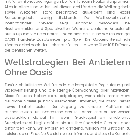
mit fairen Bonusbedingungen bei family room Neukundenprämien.
Alles in allem sind within just diesen drei Ländern die Wettangebote
sowie Wettarten stark beschränkt, außerdem sind expire
Bonusangebote wenig tillokkende. Der Wettbewerbsvorteil
internationaler Anbieter zeigt einander besonders bei
Nischenmärkten und Spezialwetten. Während deutsche Anbieter oft
nur Hauptmärkte bereithalten, finden sich bei Online Wetten weniger
OASIS hunderte Zusatzwetten pro Spiel. Die Quotenunterschiede
können dabei noch deutlicher ausfallen – teilweise über 10% Differenz
bei identischen Wetten.
Wettstrategien Bei Anbietern
Ohne Oasis
Zusätzlich kritisieren Wettfreunde die komplizierte Registrierung mit
Videoverifizierung und die strenge Überwachung aller Aktivitäten.
Diese Faktoren haben dazu beigetragen, wenn sich immer mehr
deutsche Spieler je nach Alternativen umsehen, die mehr Freiheit
sowie Freiheit bieten. Der Zugang zu unserer Plattform ist
ausschließlich für Erwachsene abs 18 Jahren erlaubt. Wir weisen
ausdrücklich darauf hin, wenn Glücksspiel ein erhebliches
Suchtpotenzial birgt darüber hinaus Ihre finanzielle Circumstance
gefährden kann. Wir empfehlen dringend, wirklich mit Beträgen zu
spielen, deren Einbuße Sie sich leisten können, und stets die Kontrolle