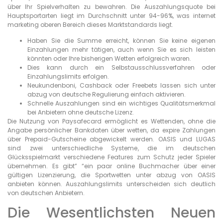
über Ihr Spielverhalten zu bewahren. Die Auszahlungsquote bei
Hauptsportarten liegt im Durchschnitt unter 94-96%, was internet
marketing oberen Bereich dieses Marktstandards liegt.
Haben Sie die Summe erreicht, können Sie keine eigenen
Einzahlungen mehr tätigen, auch wenn Sie es sich leisten
könnten oder Ihre bisherigen Wetten erfolgreich waren.
Dies kann durch ein Selbstausschlussverfahren oder
Einzahlungslimits erfolgen.
Neukundenboni, Cashback oder Freebets lassen sich unter
abzug von deutsche Regulierung einfach aktivieren.
Schnelle Auszahlungen sind ein wichtiges Qualitätsmerkmal
bei Anbietern ohne deutsche Lizenz.
Die Nutzung von Paysafecard ermöglicht es Wettenden, ohne die
Angabe persönlicher Bankdaten über wetten, da expire Zahlungen
über Prepaid-Gutscheine abgewickelt werden. OASIS und LUGAS
sind zwei unterschiedliche Systeme, die im deutschen
Glücksspielmarkt verschiedene Features zum Schutz jeder Spieler
übernehmen. Es gibt” “ein paar online Buchmacher über einer
gültigen Lizenzierung, die Sportwetten unter abzug von OASIS
anbieten können. Auszahlungslimits unterscheiden sich deutlich
von deutschen Anbietern.
Die Wesentlichsten Neuen