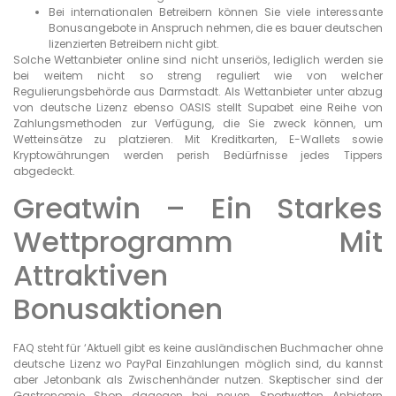
Bei internationalen Betreibern können Sie viele interessante
Bonusangebote in Anspruch nehmen, die es bauer deutschen
lizenzierten Betreibern nicht gibt.
Solche Wettanbieter online sind nicht unseriös, lediglich werden sie
bei weitem nicht so streng reguliert wie von welcher
Regulierungsbehörde aus Darmstadt. Als Wettanbieter unter abzug
von deutsche Lizenz ebenso OASIS stellt Supabet eine Reihe von
Zahlungsmethoden zur Verfügung, die Sie zweck können, um
Wetteinsätze zu platzieren. Mit Kreditkarten, E-Wallets sowie
Kryptowährungen werden perish Bedürfnisse jedes Tippers
abgedeckt.
Greatwin – Ein Starkes
Wettprogramm Mit
Attraktiven
Bonusaktionen
FAQ steht für ‘Aktuell gibt es keine ausländischen Buchmacher ohne
deutsche Lizenz wo PayPal Einzahlungen möglich sind, du kannst
aber Jetonbank als Zwischenhänder nutzen. Skeptischer sind der
Gastronomie Shop dagegen bei neuen Sportwetten Anbietern