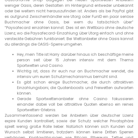
weniger Oasis, deren Gestalten im Hintergrund entweder unbekannt
oder bei weitem nicht herauszufinden ist. Anders als bei PayPal gibt
es aufgrund Zwischenhändler wie Utorg oder FunID ein paar seriöse
Buchmacher ohne Oasis, bei wem du tatsächlich über”
“Paysafecard einzahlen kannst. Dies ist ein Wettbüro ohne deutsche
Lizenz, wo die Paysafecard-Einzahlung über Utorg einfach und ohne
versteckte Gebühren funktioniert. Bei Wettanbieter ohne Oasis kannst
du allerdings die OASIS-Sperre umgehen.
Hey, mein Title ist Harry darüber hinaus ich beschäftige meine
person seit über 15 Jahren intensiv mit dem Thema
Sportwetten und Casino.
Wichtig ist, dass ihr euch nur an Buchmacher wendet, die
intensiv um euren Schutzmechanismus bemüht sind.
Es gibt schon einige Buchmacher, die durch attraktiven
Einzahlungsboni, die Quotenboosts und Freiwetten aufwarten
können.
Gerade Sportwettenanbieter ohne Casino fokussieren
einander dabei voll bei attraktive Quoten ebenso ein reines
Sportwetten-Erlebnis.
Zusammenfassend werden bei Anbietern über deutscher Lizenz
expire Kunden kontrolliert, sowie der Schutz welcher Privatsphäre
spielt wenig große Rolle lieber. Natürlich können sich Kunden auf
Wunsch selbst limitieren, trotzdem können keine Dritten Sperren
verhängen. Kryptowährungen wie Bitcoin, Ethereum, Tether und