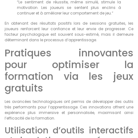
“Le sentiment de réussite, même simulé, stimule la
motivation. Les joueurs se sentent plus enclins à
continuer et à améliorer leur comportement de jeu.”
En obtenant des résultats positifs lors de sessions gratuites, les
joueurs renforcent leur confiance et leur envie de progresser. Ce
facteur psychologique est souvent sous-estimé, mais il demeure
déterminant dans le processus d’apprentissage.
Pratiques innovantes
pour optimiser la
formation via les jeux
gratuits
Les avancées technologiques ont permis de développer des outils
très performants pour l’apprentissage. Ces innovations offrent une
expérience plus immersive et personnalisée, maximisant ainsi
l’efficacité de la formation.
Utilisation d’outils interactifs