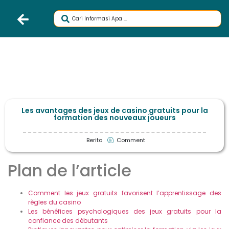
Les avantages des jeux de casino gratuits pour la
formation des nouveaux joueurs
Berita
Comment
Plan de l’article
Comment les jeux gratuits favorisent l’apprentissage des
règles du casino
Les bénéfices psychologiques des jeux gratuits pour la
confiance des débutants