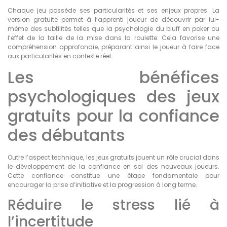
Chaque jeu possède ses particularités et ses enjeux propres. La
version gratuite permet à l’apprenti joueur de découvrir par lui-
même des subtilités telles que la psychologie du bluff en poker ou
l’effet de la taille de la mise dans la roulette. Cela favorise une
compréhension approfondie, préparant ainsi le joueur à faire face
aux particularités en contexte réel.
Les bénéfices
psychologiques des jeux
gratuits pour la confiance
des débutants
Outre l’aspect technique, les jeux gratuits jouent un rôle crucial dans
le développement de la confiance en soi des nouveaux joueurs.
Cette confiance constitue une étape fondamentale pour
encourager la prise d’initiative et la progression à long terme.
Réduire le stress lié à
l’incertitude