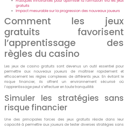
Pratiques innovantes pour optimiser la formation via les jeux
gratuits
Impact mesurable sur la progression des nouveaux joueurs
Comment les jeux
gratuits favorisent
l’apprentissage des
règles du casino
Les jeux de casino gratuits sont devenus un outil essentiel pour
permettre aux nouveaux joueurs de maîtriser rapidement et
efficacement les règles complexes de différents jeux. En évitant le
risque financier, ils offrent un environnement sécurisé où
l’apprentissage peut s’effectuer en toute tranquillité.
Simuler les stratégies sans
risque financier
Une des principales forces des jeux gratuits réside dans leur
capacité à permettre aux joueurs de tester diverses stratégies sans