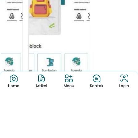
Home
Artikel
Menu
Kontak
Login