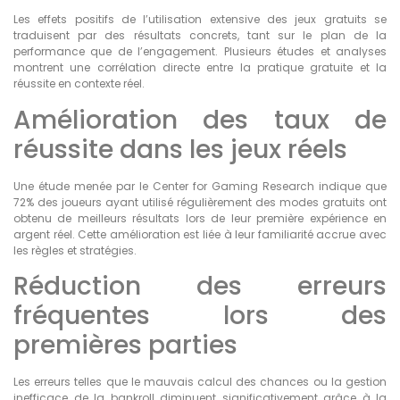
Les effets positifs de l’utilisation extensive des jeux gratuits se
traduisent par des résultats concrets, tant sur le plan de la
performance que de l’engagement. Plusieurs études et analyses
montrent une corrélation directe entre la pratique gratuite et la
réussite en contexte réel.
Amélioration des taux de
réussite dans les jeux réels
Une étude menée par le Center for Gaming Research indique que
72% des joueurs ayant utilisé régulièrement des modes gratuits ont
obtenu de meilleurs résultats lors de leur première expérience en
argent réel. Cette amélioration est liée à leur familiarité accrue avec
les règles et stratégies.
Réduction des erreurs
fréquentes lors des
premières parties
Les erreurs telles que le mauvais calcul des chances ou la gestion
inefficace de la bankroll diminuent significativement grâce à la