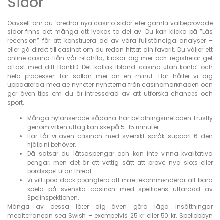
Sidor
Oavsett om du föredrar nya casino sidor eller gamla välbeprövade
sidor finns det många att lyckas ta del av. Du kan klicka på ”Läs
recension” för att konstruera del av våra fullständiga analyser –
eller gå direkt till casinot om du redan hittat din favorit. Du väljer ett
online casino från vår retahíla, klickar dig mer och registrerar get
oftast med ditt BankID. Det kallas ibland ’casino utan konto’ och
hela processen tar sällan mer än en minut. Här håller vi dig
uppdaterad med de nyheter nyheterna från casinomarknaden och
ger även tips om du är intresserad av att utforska chances och
sport.
Många nylanserade sådana har betalningsmetoden Trustly
genom vilken uttag kan ske på 5-15 minuter.
Här får vi även casinon med svenskt språk, support 6 den
hjälp ni behöver.
Då satsar du låtsaspengar och kan inte vinna kvalitativa
pengar, men det är ett vettig sätt att prova nya slots eller
bordsspel utan threat.
Vi vill ipod dock poängtera att mire rekommenderar att bara
spela på svenska casinon med spellicens utfärdad av
Spelinspektionen.
Många av dessa låter dig även göra låga insättningar
mediterranean sea Swish – exempelvis 25 kr eller 50 kr. Spellobbyn