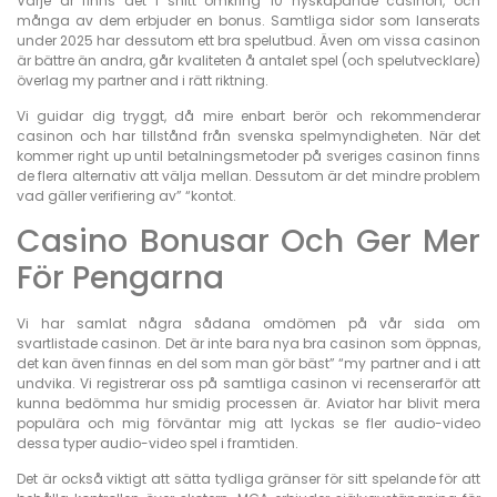
Varje år finns det i snitt omkring 10 nyskapande casinon, och
många av dem erbjuder en bonus. Samtliga sidor som lanserats
under 2025 har dessutom ett bra spelutbud. Även om vissa casinon
är bättre än andra, går kvaliteten å antalet spel (och spelutvecklare)
överlag my partner and i rätt riktning.
Vi guidar dig tryggt, då mire enbart berör och rekommenderar
casinon och har tillstånd från svenska spelmyndigheten. När det
kommer right up until betalningsmetoder på sveriges casinon finns
de flera alternativ att välja mellan. Dessutom är det mindre problem
vad gäller verifiering av” “kontot.
Casino Bonusar Och Ger Mer
För Pengarna
Vi har samlat några sådana omdömen på vår sida om
svartlistade casinon. Det är inte bara nya bra casinon som öppnas,
det kan även finnas en del som man gör bäst” “my partner and i att
undvika. Vi registrerar oss på samtliga casinon vi recenserarför att
kunna bedömma hur smidig processen är. Aviator har blivit mera
populära och mig förväntar mig att lyckas se fler audio-video
dessa typer audio-video spel i framtiden.
Det är också viktigt att sätta tydliga gränser för sitt spelande för att