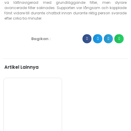
va lättnavigerad med grundläggande filter, men dyrare
avancerade filter saknades. Supporten var långsam och kopplade
först vidare till durante chatbot innan durante riktig person svarade
efter cirka tio minuter.
Bagikan :
Artikel Lainnya