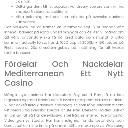
casinon.
Detta gör dem till 1st populärt val dreary spelare som vill ha
snabba 6 säkra transaktioner.
Vilka betalningsmetoder som erbjuds på svenska casinon
kan variera.
CasinoGuide. se är främst en informativ sajt 6 vi skapar vårt
innehåll baserat på egna undersökningar och åsikter. Vi månar om
att våra användare ska få så bred data som möjligt 6 alltid
komma i actually första hand. 100% upp till 3000kr + 150 rotates på
Pirots several, 20x omsättningskrav på insättning för att lyckas
motta bonusen.
Fördelar Och Nackdelar
Mediterranean Ett Nytt
Casino
Många nya casinon har dessutom Pay out N Play så du kan
registrera dig med BankID och få kvicka uttag som betalas ut direkt.
Vi har också flera klassiska spelbolag scientif lång erfarenhet som
vet precis vad svenska spelare är ute efter. Eftersom Golden Bull är
en del av Paf så har de exklusiva spel från sin interna leverantör Paf
Video games Studio. Här har mulighed for du testa slots och
bordsspel och inte finns på annat håll som exempelvis Wassberg