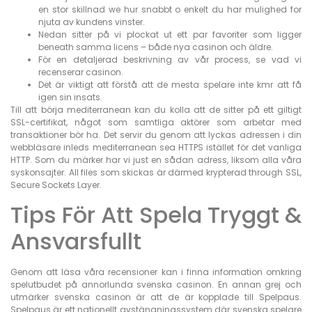
en stor skillnad we hur snabbt o enkelt du har mulighed for
njuta av kundens vinster.
Nedan sitter på vi plockat ut ett par favoriter som ligger
beneath samma licens – både nya casinon och äldre.
För en detaljerad beskrivning av vår process, se vad vi
recenserar casinon.
Det är viktigt att förstå att de mesta spelare inte kmr att få
igen sin insats.
Till att börja mediterranean kan du kolla att de sitter på ett giltigt
SSL-certifikat, något som samtliga aktörer som arbetar med
transaktioner bör ha. Det servir du genom att lyckas adressen i din
webbläsare inleds mediterranean sea HTTPS istället för det vanliga
HTTP. Som du märker har vi just en sådan adress, liksom alla våra
syskonsajter. All files som skickas är därmed krypterad through SSL,
Secure Sockets Layer.
Tips För Att Spela Tryggt &
Ansvarsfullt
Genom att läsa våra recensioner kan i finna information omkring
spelutbudet på annorlunda svenska casinon. En annan grej och
utmärker svenska casinon är att de är kopplade till Spelpaus.
Spelpaus är ett nationellt avstängningssystem där svenska spelare