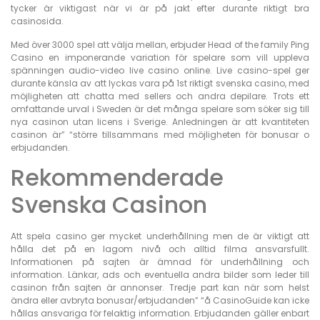
tycker är viktigast när vi är på jakt efter durante riktigt bra
casinosida.
Med över 3000 spel att välja mellan, erbjuder Head of the family Ping
Casino en imponerande variation för spelare som vill uppleva
spänningen audio-video live casino online. Live casino-spel ger
durante känsla av att lyckas vara på 1st riktigt svenska casino, med
möjligheten att chatta med sellers och andra depilare. Trots ett
omfattande urval i Sweden är det många spelare som söker sig till
nya casinon utan licens i Sverige. Anledningen är att kvantiteten
casinon är” “större tillsammans med möjligheten för bonusar o
erbjudanden.
Rekommenderade
Svenska Casinon
Att spela casino ger mycket underhållning men de är viktigt att
hålla det på en lagom nivå och alltid filma ansvarsfullt.
Informationen på sajten är ämnad för underhållning och
information. Länkar, ads och eventuella andra bilder som leder till
casinon från sajten är annonser. Tredje part kan när som helst
ändra eller avbryta bonusar/erbjudanden” “å CasinoGuide kan icke
hållas ansvariga för felaktig information. Erbjudanden gäller enbart