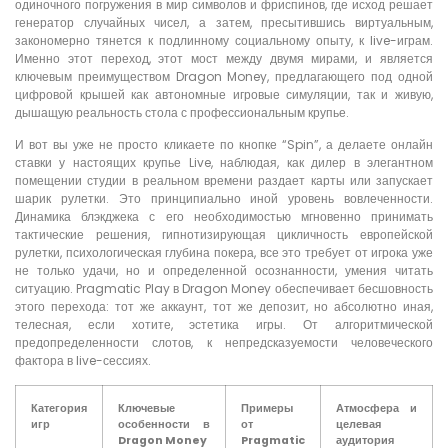
одиночного погружения в мир символов и фриспинов, где исход решает
генератор случайных чисел, а затем, пресытившись виртуальным,
закономерно тянется к подлинному социальному опыту, к live-играм.
Именно этот переход, этот мост между двумя мирами, и является
ключевым преимуществом Dragon Money, предлагающего под одной
цифровой крышей как автономные игровые симуляции, так и живую,
дышащую реальность стола с профессиональным крупье.
И вот вы уже не просто кликаете по кнопке “Spin”, а делаете онлайн
ставки у настоящих крупье Live, наблюдая, как дилер в элегантном
помещении студии в реальном времени раздает карты или запускает
шарик рулетки. Это принципиально иной уровень вовлеченности.
Динамика блэкджека с его необходимостью мгновенно принимать
тактические решения, гипнотизирующая цикличность европейской
рулетки, психологическая глубина покера, все это требует от игрока уже
не только удачи, но и определенной осознанности, умения читать
ситуацию. Pragmatic Play в Dragon Money обеспечивает бесшовность
этого перехода: тот же аккаунт, тот же депозит, но абсолютно иная,
телесная, если хотите, эстетика игры. От алгоритмической
предопределенности слотов, к непредсказуемости человеческого
фактора в live-сессиях.
Категория
Ключевые
Примеры
Атмосфера и
игр
особенности в
от
целевая
Dragon Money
Pragmatic
аудитория