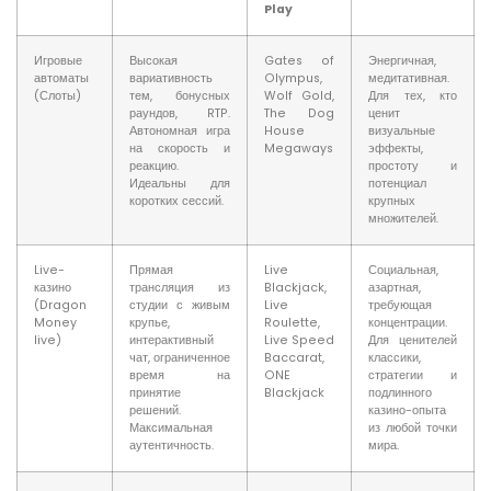
Play
Игровые
Высокая
Gates of
Энергичная,
автоматы
вариативность
Olympus,
медитативная.
(Слоты)
тем, бонусных
Wolf Gold,
Для тех, кто
раундов, RTP.
The Dog
ценит
Автономная игра
House
визуальные
на скорость и
Megaways
эффекты,
реакцию.
простоту и
Идеальны для
потенциал
коротких сессий.
крупных
множителей.
Live-
Прямая
Live
Социальная,
казино
трансляция из
Blackjack,
азартная,
(Dragon
студии с живым
Live
требующая
Money
крупье,
Roulette,
концентрации.
live)
интерактивный
Live Speed
Для ценителей
чат, ограниченное
Baccarat,
классики,
время на
ONE
стратегии и
принятие
Blackjack
подлинного
решений.
казино-опыта
Максимальная
из любой точки
аутентичность.
мира.