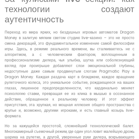
технологии создают
аутентичность
Переход из мира ярких, но бездушных игровых автоматов Dragon
Money в залитую мягким светом студию live-казино – это не просто
смена декораций, это фундаментальное изменение самой философии
игры. Здесь, в режиме реального времени, вы сталкиваетесь не с
алгоритмом, а с человеческим фактором, воплощенным в
профессионализме дилера, чья улыбка, шутка или соболезнующий
взгляд при проигрыше добавляют слои эмоциональной глубины,
недоступные даже самым продвинутым слотам Pragmatic Play в
Dragon Money. Каждая раздача карт в блэкджеке, каждое вращение
рулеточного колеса, это уникальное событие, рождающееся на ваших
глазах, лишенное предопределенности, что кардинально меняет
психологию ставки, превращая ее из клика в мышью в осознанное
действие, обращенное к реальному человеку. И этот эффект
присутствия, эта хрупкая, но мощная иллюзия общего пространства с
крупье и, возможно, другими игроками, и есть главный козырь live-
формата.
Но за кажущейся простотой, сложнейший технологический балет.
Многокамерный съемочный режим, где один угол ловит малейшую дрожь
шарика на рулетке, а другой, уверенные руки дилера, вскрывающего