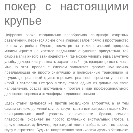
покер с настоящими
крупье
Цифровая эпоха кардинально преобразила ландшафт азартных
развлечений, перенеся яркие огни игорных залов прямо в пространство
личных устройств. Однако, несмотря на технологический прогресс,
многим игрокам не хватало подлинного ощущения присутствия, той
самой магии живого взаимодействия, где можно уловить едва заметную
улыбку дилера или услышать характерный звук вращающегося колеса.
Именно этот пробел с блеском заполняет формат live-казино,
предлагающий не просто симуляцию, а полноценную трансляцию из
студии, где реальный крупье в режиме реального времени управляет
игрой. Платформа Dragon Money стала одним из флагманов этого
направления, создав виртуальный портал в мир профессионального
дилерского сервиса и атмосферы подлинного казино.
Здесь ставки делаются не против бездушного алгоритма, а за тем
самым столом, где живой крупье тасует карты или запускает шарик. Это
принципиально иной уровень вовлеченности. Дракон, символ
платформы, охраняет не просто коллекцию виртуальных слотов, а
целую экосистему live-игр, где каждый может выбрать стол по своему
вкусу и стратегии. Будь то напряженная тактическая дуэль в блэкджеке,