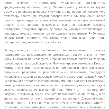
покер, создает по-настоящему убедительную альтернативу
традиционному игорному опыту. Онлайн-ставки у настоящих крупье
Live – это не просто цифровая симуляция, а полноценное погружение в
атмосферу азарта, где каждый поворот карты или вращение колеса
рулетки транслируется в реальном времени из профессиональной
студии. Этот формат, безусловно, является главным козырем
платформы, предлагая игрокам ту самую социальную составляющую и
непредсказуемость, которых так не хватает стандартным RNG-играм.
Однако важно понимать, что живой дилер, это лишь одна грань
обширного предложения Dragon Money.
Парадоксально, но для полноценного и сбалансированного отдыха на
платформе мы рекомендуем не замыкаться исключительно на live-
играх. Обязательно исследуйте игорную вселенную слотов от ведущих
провайдеров, таких как Pragmatic Play, чьи игровые автоматы в Dragon
Money отличаются высочайшим качеством графики, захватывающими
бонусными раундами и разнообразными механиками. Чередуйте
интенсивные сессии за покерным столом с более медитативной игрой
на слотах, это позволит контролировать эмоции и бюджет. Практический
совет: устанавливайте четкие лимиты по времени и деньгам для каждой
сессии, независимо от выбранной игры. Помните, что рулетка или
блэкджек с живым дилером требуют повышенной концентрации, в то
время как автоматы могут служить для релаксации. Диверсификация
игрового опыта – ключ к получению устойчивого удовольствия. Играйте
осознанно, используйте демо-режимы для знакомства с новинками, и