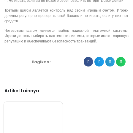
4. Не играть, если вы не можете себе позволить потерять свои деньги.
Третьим шагом является контроль над своим игровым счетом. Игроки
должны регулярно проверять свой баланс и не играть, если у них нет
средств.
Четвертым шагом является выбор надежной платежной системы.
Игроки должны выбирать платежные системы, которые имеют хорошую
репутацию и обеспечивают безопасность транзакций.
Bagikan :
Artikel Lainnya