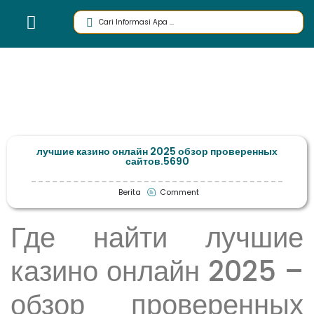
лучшие казино онлайн 2025 обзор проверенных
сайтов.5690
Berita
Comment
Где найти лучшие
казино онлайн 2025 –
обзор проверенных