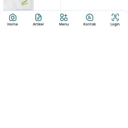
Home
Artikel
Menu
Kontak
Login