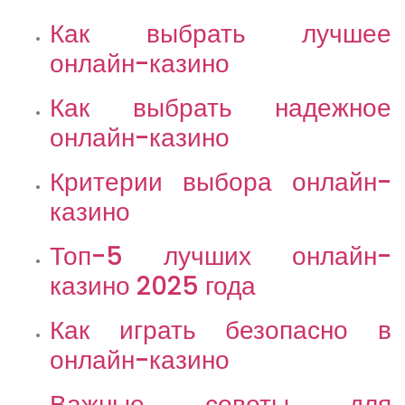
Как выбрать лучшее
онлайн-казино
Как выбрать надежное
онлайн-казино
Критерии выбора онлайн-
казино
Топ-5 лучших онлайн-
казино 2025 года
Как играть безопасно в
онлайн-казино
Важные советы для