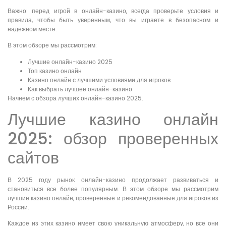
Важно: перед игрой в онлайн-казино, всегда проверьте условия и
правила, чтобы быть уверенным, что вы играете в безопасном и
надежном месте.
В этом обзоре мы рассмотрим:
Лучшие онлайн-казино 2025
Топ казино онлайн
Казино онлайн с лучшими условиями для игроков
Как выбрать лучшее онлайн-казино
Начнем с обзора лучших онлайн-казино 2025.
Лучшие казино онлайн
2025: обзор проверенных
сайтов
В 2025 году рынок онлайн-казино продолжает развиваться и
становиться все более популярным. В этом обзоре мы рассмотрим
лучшие казино онлайн, проверенные и рекомендованные для игроков из
России.
Каждое из этих казино имеет свою уникальную атмосферу, но все они