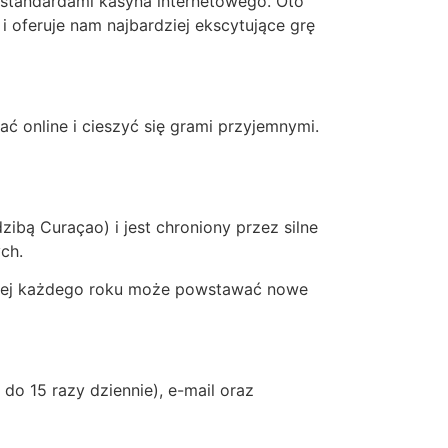
e standardami kasyna internetowego. Oto
i oferuje nam najbardziej ekscytujące grę
ć online i cieszyć się grami przyjemnymi.
bą Curaçao) i jest chroniony przez silne
ch.
ięcej każdego roku może powstawać nowe
do 15 razy dziennie), e-mail oraz