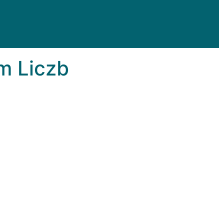
m Liczb