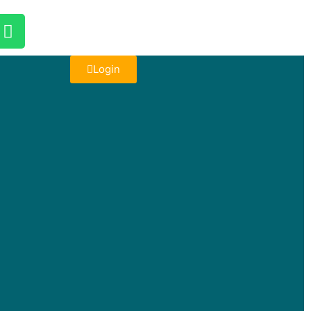
Login