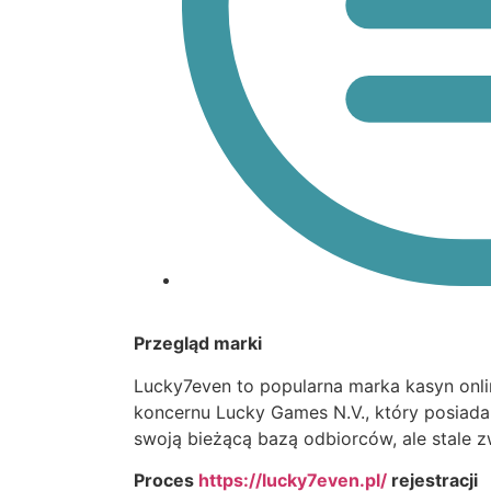
Przegląd marki
Lucky7even to popularna marka kasyn onlin
koncernu Lucky Games N.V., który posiada
swoją bieżącą bazą odbiorców, ale stale z
Proces
https://lucky7even.pl/
rejestracji