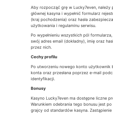
Aby rozpocząć grę w Lucky7even, należy prz
głównej kasyna i wypełnić formularz rejes
(kraj pochodzenia) oraz hasła zabezpiecz
użytkowania i regulaminu serwisu.
Po wypełnieniu wszystkich pól formularz
swój adres email (dokładny), imię oraz h
przez nich.
Cechy profilu
Po utworzeniu nowego konto użytkownik b
konta oraz przesłana poprzez e-mail podcz
identyfikacji.
Bonusy
Kasyno Lucky7even ma dostępne liczne pro
Warunkiem odebrania tego bonusu jest po 
grajcy od standardów kasyna. Zastąpienie