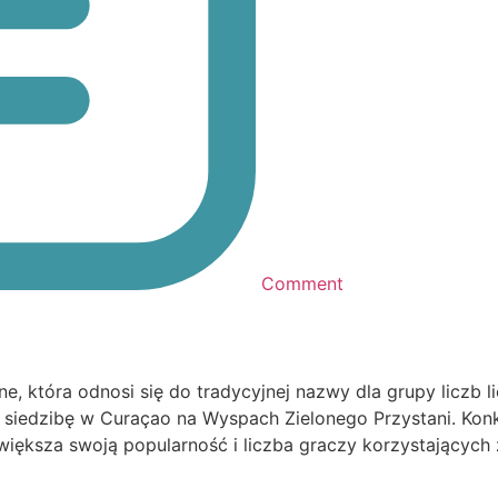
Comment
e, która odnosi się do tradycyjnej nazwy dla grupy liczb l
 siedzibę w Curaçao na Wyspach Zielonego Przystani. Konk
większa swoją popularność i liczba graczy korzystających z