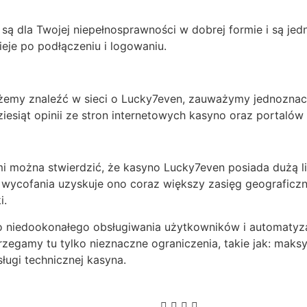
są dla Twojej niepełnosprawności w dobrej formie i są jed
ieje po podłączeniu i logowaniu.
ożemy znaleźć w sieci o Lucky7even, zauważymy jednoznac
ziesiąt opinii ze stron internetowych kasyno oraz portaló
i można stwierdzić, że kasyno Lucky7even posiada dużą li
 wycofania uzyskuje ono coraz większy zasięg geograficz
i.
o niedookonałego obsługiwania użytkowników i automatyza
egamy tu tylko nieznaczne ograniczenia, takie jak: maksy
ługi technicznej kasyna.