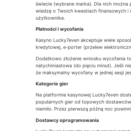
świecie (wybrane marka). Dla nich można
wiedzę o Twoich kwestiach finansowych i m
użytkownika.
Płatności i wycofania
Kasyno Lucky7even akceptuje wiele sposo
kredytowej, e-porter (przelew elektroniczn
Dodatkowo złożenie wniosku wycofania to 
natychmiastowa (do pięciu minut). Jeśli 
że maksymalny wycofany w jednej sesji je
Kategorie gier
Na platformie kasynowej Lucky7even dostęp
popularnych gier od topowych dostawców,
niemiło. Przez pierwszą późną noc powinni
Dostawcy oprogramowania