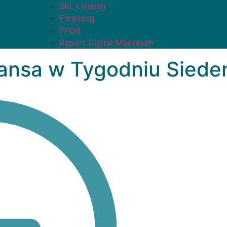
SKL Lulusan
Elearning
PPDB
Raport Digital Madrasah
ansa w Tygodniu Siede