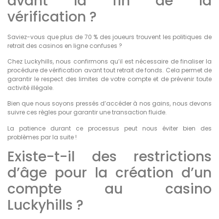
avant la fin de la
vérification ?
Saviez-vous que plus de 70 % des joueurs trouvent les politiques de
retrait des casinos en ligne confuses ?
Chez Luckyhills, nous confirmons qu’il est nécessaire de finaliser la
procédure de vérification avant tout retrait de fonds. Cela permet de
garantir le respect des limites de votre compte et de prévenir toute
activité illégale.
Bien que nous soyons pressés d’accéder à nos gains, nous devons
suivre ces règles pour garantir une transaction fluide.
La patience durant ce processus peut nous éviter bien des
problèmes par la suite !
Existe-t-il des restrictions
d’âge pour la création d’un
compte au casino
Luckyhills ?