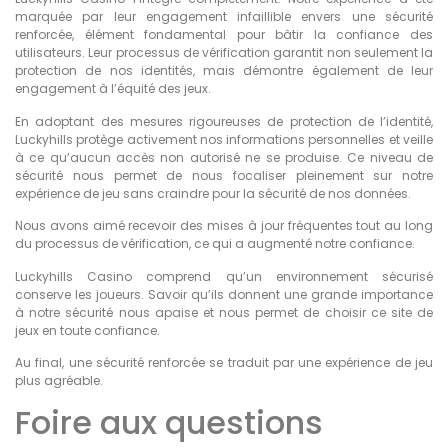
marquée par leur engagement infaillible envers une sécurité
renforcée, élément fondamental pour bâtir la confiance des
utilisateurs. Leur processus de vérification garantit non seulement la
protection de nos identités, mais démontre également de leur
engagement à l’équité des jeux.
En adoptant des mesures rigoureuses de protection de l’identité,
Luckyhills protège activement nos informations personnelles et veille
à ce qu’aucun accès non autorisé ne se produise. Ce niveau de
sécurité nous permet de nous focaliser pleinement sur notre
expérience de jeu sans craindre pour la sécurité de nos données.
Nous avons aimé recevoir des mises à jour fréquentes tout au long
du processus de vérification, ce qui a augmenté notre confiance.
Luckyhills Casino comprend qu’un environnement sécurisé
conserve les joueurs. Savoir qu’ils donnent une grande importance
à notre sécurité nous apaise et nous permet de choisir ce site de
jeux en toute confiance.
Au final, une sécurité renforcée se traduit par une expérience de jeu
plus agréable.
Foire aux questions