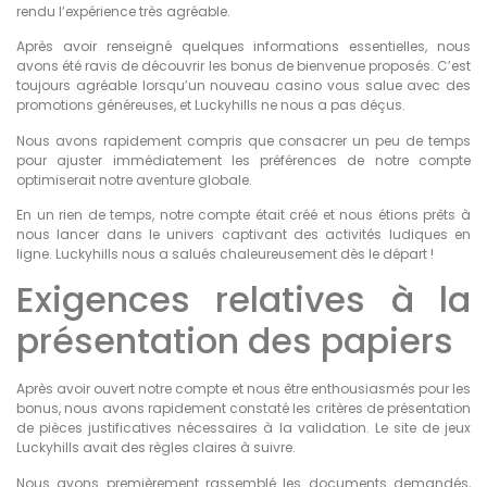
rendu l’expérience très agréable.
Après avoir renseigné quelques informations essentielles, nous
avons été ravis de découvrir les bonus de bienvenue proposés. C’est
toujours agréable lorsqu’un nouveau casino vous salue avec des
promotions généreuses, et Luckyhills ne nous a pas déçus.
Nous avons rapidement compris que consacrer un peu de temps
pour ajuster immédiatement les préférences de notre compte
optimiserait notre aventure globale.
En un rien de temps, notre compte était créé et nous étions prêts à
nous lancer dans le univers captivant des activités ludiques en
ligne. Luckyhills nous a salués chaleureusement dès le départ !
Exigences relatives à la
présentation des papiers
Après avoir ouvert notre compte et nous être enthousiasmés pour les
bonus, nous avons rapidement constaté les critères de présentation
de pièces justificatives nécessaires à la validation. Le site de jeux
Luckyhills avait des règles claires à suivre.
Nous avons premièrement rassemblé les documents demandés,