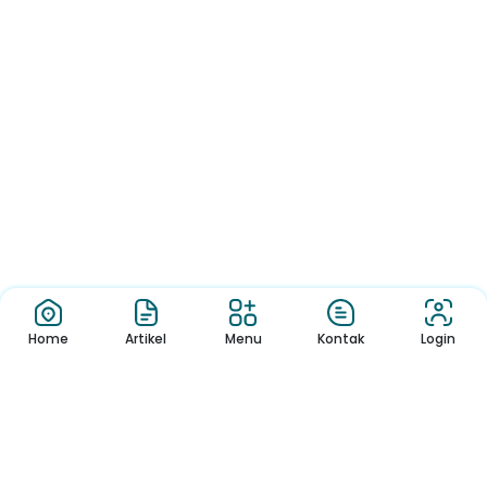
Home
Artikel
Menu
Kontak
Login