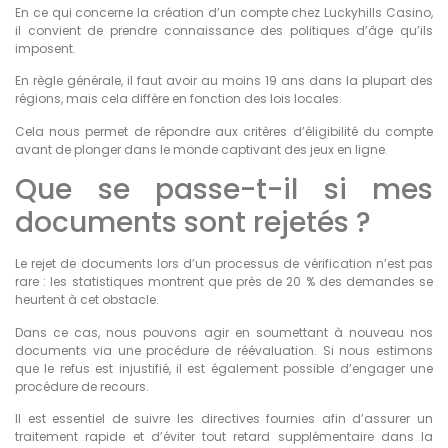
En ce qui concerne la création d’un compte chez Luckyhills Casino,
il convient de prendre connaissance des politiques d’âge qu’ils
imposent.
En règle générale, il faut avoir au moins 19 ans dans la plupart des
régions, mais cela diffère en fonction des lois locales.
Cela nous permet de répondre aux critères d’éligibilité du compte
avant de plonger dans le monde captivant des jeux en ligne.
Que se passe-t-il si mes
documents sont rejetés ?
Le rejet de documents lors d’un processus de vérification n’est pas
rare : les statistiques montrent que près de 20 % des demandes se
heurtent à cet obstacle.
Dans ce cas, nous pouvons agir en soumettant à nouveau nos
documents via une procédure de réévaluation. Si nous estimons
que le refus est injustifié, il est également possible d’engager une
procédure de recours.
Il est essentiel de suivre les directives fournies afin d’assurer un
traitement rapide et d’éviter tout retard supplémentaire dans la