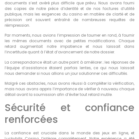
documents s’est avéré plus difficile que prévu. Nous avons fourni
des copies de notre pièce d’identité et de nos factures d’utilité
publique, mais les exigences du casino en matière de clarté et de
précision ont souvent entraîné de nombreuses requêtes de
réimpression.
Par moments, nous avions l’impression de tourner en rond, à fournir
les mêmes documents avec de petites modifications. Chaque
retard augmentait notre impatience et nous laissait dans
l’incertitude quant à l’état d’avancement de notre dossier.
La correspondance était un autre point à améliorer ; les réponses de
l’équipe d’assistance étaient parfois lentes, ce qui nous laissait
nous demander si nous allions un jour solutionner ces difficultés.
Malgré ces obstacles, nous avons réussi à compléter la vérification,
mais nous avons appris l’importance de vérifier à nouveau chaque
détail avant la soumission afin d’éviter tout retard inutile.
Sécurité et confiance
renforcées
La confiance est cruciale dans le monde des jeux en ligne, et
Luckyhills Casino l’intègre complètement. Notre expérience a été