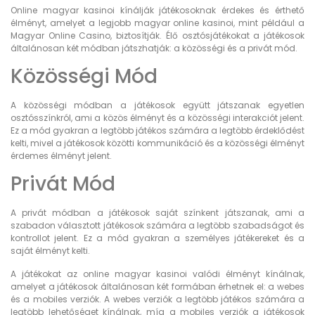
Online magyar kasinoi kínálják játékosoknak érdekes és érthető
élményt, amelyet a legjobb magyar online kasinoi, mint például a
Magyar Online Casino, biztosítják. Élő osztósjátékokat a játékosok
általánosan két módban játszhatják: a közösségi és a privát mód.
Közösségi Mód
A közösségi módban a játékosok együtt játszanak egyetlen
osztósszínkról, ami a közös élményt és a közösségi interakciót jelent.
Ez a mód gyakran a legtöbb játékos számára a legtöbb érdeklődést
kelti, mivel a játékosok közötti kommunikáció és a közösségi élményt
érdemes élményt jelent.
Privát Mód
A privát módban a játékosok saját színkent játszanak, ami a
szabadon választott játékosok számára a legtöbb szabadságot és
kontrollot jelent. Ez a mód gyakran a személyes játékereket és a
saját élményt kelti.
A játékokat az online magyar kasinoi valódi élményt kínálnak,
amelyet a játékosok általánosan két formában érhetnek el: a webes
és a mobiles verziók. A webes verziók a legtöbb játékos számára a
legtöbb lehetőséget kínálnak, míg a mobiles verziók a játékosok