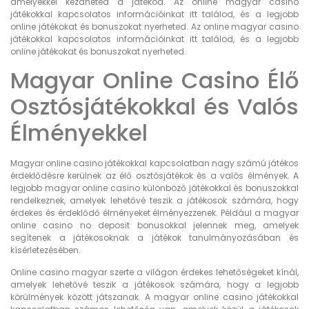
amelyekkel kezdheted a játékod. Az online magyar casino
játékokkal kapcsolatos információinkat itt találod, és a legjobb
online játékokat és bonuszokat nyerheted. Az online magyar casino
játékokkal kapcsolatos információinkat itt találod, és a legjobb
online játékokat és bonuszokat nyerheted.
Magyar Online Casino Élő
Osztósjátékokkal és Valós
Élményekkel
Magyar online casino játékokkal kapcsolatban nagy számú játékos
érdeklődésre kerülnek az élő osztósjátékok és a valós élmények. A
legjobb magyar online casino különböző játékokkal és bonuszokkal
rendelkeznek, amelyek lehetővé teszik a játékosok számára, hogy
érdekes és érdeklődő élményeket élményezzenek. Például a magyar
online casino no deposit bonusokkal jelennek meg, amelyek
segítenek a játékosoknak a játékok tanulmányozásában és
kísérletezésében.
Online casino magyar szerte a világon érdekes lehetőségeket kínál,
amelyek lehetővé teszik a játékosok számára, hogy a legjobb
körülmények között játszanak. A magyar online casino játékokkal