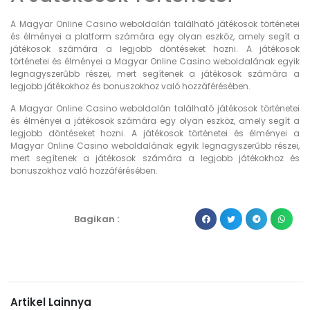
A Magyar Online Casino weboldalán található játékosok történetei
és élményei a platform számára egy olyan eszköz, amely segít a
játékosok számára a legjobb döntéseket hozni. A játékosok
történetei és élményei a Magyar Online Casino weboldalának egyik
legnagyszerűbb részei, mert segítenek a játékosok számára a
legjobb játékokhoz és bonuszokhoz való hozzáférésében.
A Magyar Online Casino weboldalán található játékosok történetei
és élményei a játékosok számára egy olyan eszköz, amely segít a
legjobb döntéseket hozni. A játékosok történetei és élményei a
Magyar Online Casino weboldalának egyik legnagyszerűbb részei,
mert segítenek a játékosok számára a legjobb játékokhoz és
bonuszokhoz való hozzáférésében.
Bagikan :
Artikel Lainnya