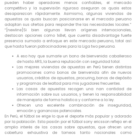
pueden haber operadores menos confiables, el mercado
competitivo y la supervisión rigurosa aseguran os quais estos
desaparezcan rápidamente. Asimismo, algunas viviendas de
apuestas os quais buscan posicionarse en el mercado peruano
adaptan sus ofertas para responder the las necesidades locales.”
“[newline]Si bien algunas llevan orígenes internacionales,
destacan opciones como 1xBet, que cuenta disadvantage fuerte
presencia sumado a enfoque en este mercado peruano, total así
que hasta fueron patrocinadores para la Liga two peruana.
A eso hay que sumarle un bono de bienvenida caballeroso
de hasta ARS, la buena reputación con seguridad total.
Las mejores viviendas de apuestas en Perú tienen distintas
promociones como bonos de bienvenida afin de nuevos
usuarios, créditos de apuestas, procuring, bonos de depósito
y programas de lealtad para mis jugadores frecuentes.
Las casas de apuestas recogen una nan cantidad de
información sobre sus usuarios, y tienen la responsabilidad
de manejarla de forma holistica y conforme a la ley.
Ofrecen una excelente combinación de inseguridad,
emoción y ganancias potenciales.
En Perú, el fútbol se erige lo que el deporte más popular y adorado
por la población. Esta pasión por el fútbol sony ericsson refleja en el
amplio interés de las casas sobre apuestas, que ofrecen una
cobertura exhaustiva de torneos tanto nacionales como