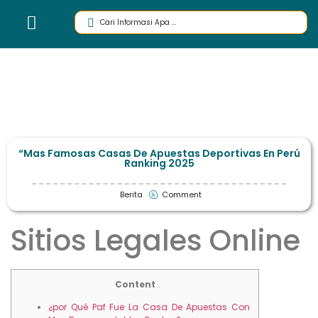
“Mas Famosas Casas De Apuestas Deportivas En Perú
Ranking 2025
Berita
Comment
Sitios Legales Online
Content
¿por Qué Paf Fue La Casa De Apuestas Con