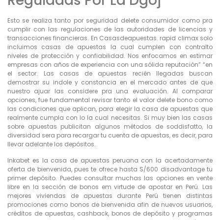
Reguladas Por La Dgoj
Esto se realiza tanto por seguridad delete consumidor como pra
cumplir con las regulaciones de las autoridades de licencias y
transacciones financieras. En Casasdeapuestas. rapid climax solo
incluimos casas de apuestas la cual cumplen con contralto
niveles de protección y confiabilidad. Nos enfocamos en estimar
empresas con años de experiencia con una sólida reputación” “en
el sector. Las casas de apuestas recién llegadas buscan
demostrar su indole y constancia en el mercado antes de que
nuestro ajuar las considere pra una evaluación. Al comparar
opciones, fue fundamental revisar tanto el valor delete bono como
las condiciones que aplican, para elegir la casa de apuestas que
realmente cumpla con lo la cual necesitas. Si muy bien las casas
sobre apuestas publicitan algunos métodos de soddisfatto, la
diversidad sera para recargar tu cuenta de apuestas, es decir, para
llevar adelante los depósitos.
Inkabet es la casa de apuestas peruana con la acertadamente
oferta de bienvenida, pues te ofrece hasta S/600 disadvantage tu
primer depósito. Puedes consultar muchas las opciones en vente
libre en la sección de bonos em virtude de apostar en Perú. Las
mejores viviendas de apuestas durante Perú tienen distintas
promociones como bonos de bienvenida afin de nuevos usuarios,
créditos de apuestas, cashback, bonos de depósito y programas