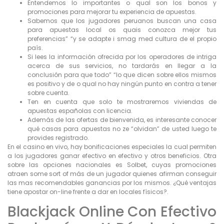
Entendemos lo importantes o qual son los bonos y
promociones para mejorar tu experiencia de apuestas.
Sabemos que los jugadores peruanos buscan una casa
para apuestas local os quais conozca mejor tus
preferencias” “y se adapte i smag med cultura de el propio
país.
Si lees la información ofrecida por los operadores de intriga
acerca de sus servicios, no tardarás en llegar a la
conclusión para que todo” “lo que dicen sobre ellos mismos
es positivo y de o qual no hay ningún punto en contra a tener
sobre cuenta.
Ten en cuenta que solo te mostraremos viviendas de
apuestas españolas con licencia.
Además de las ofertas de bienvenida, es interesante conocer
qué casas para apuestas no ze “olvidan” de usted luego te
provides registrado.
En el casino en vivo, hay bonificaciones especiales la cual permiten
a los jugadores ganar efectivo en efectivo y otros beneficios. Otra
sobre las opciones nacionales es Solbet, cuyas promociones
atraen some sort of más de un jugador quienes afirman conseguir
las mas recomendables ganancias por los mismos. ¿Qué ventajas
tiene apostar on-line frente a dar en locales físicos?.
Blackjack Online Con Efectivo