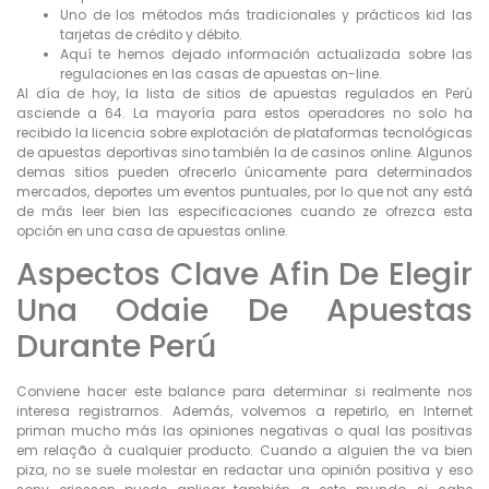
Uno de los métodos más tradicionales y prácticos kid las
tarjetas de crédito y débito.
Aquí te hemos dejado información actualizada sobre las
regulaciones en las casas de apuestas on-line.
Al día de hoy, la lista de sitios de apuestas regulados en Perú
asciende a 64. La mayoría para estos operadores no solo ha
recibido la licencia sobre explotación de plataformas tecnológicas
de apuestas deportivas sino también la de casinos online. Algunos
demas sitios pueden ofrecerlo únicamente para determinados
mercados, deportes um eventos puntuales, por lo que not any está
de más leer bien las especificaciones cuando ze ofrezca esta
opción en una casa de apuestas online.
Aspectos Clave Afin De Elegir
Una Odaie De Apuestas
Durante Perú
Conviene hacer este balance para determinar si realmente nos
interesa registrarnos. Además, volvemos a repetirlo, en Internet
priman mucho más las opiniones negativas o qual las positivas
em relação à cualquier producto. Cuando a alguien the va bien
piza, no se suele molestar en redactar una opinión positiva y eso