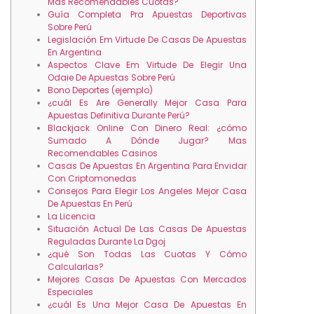
Mas Recomendables Cuotas?
Guía Completa Pra Apuestas Deportivas
Sobre Perú
Legislación Em Virtude De Casas De Apuestas
En Argentina
Aspectos Clave Em Virtude De Elegir Una
Odaie De Apuestas Sobre Perú
Bono Deportes (ejemplo)
¿cuál Es Are Generally Mejor Casa Para
Apuestas Definitiva Durante Perú?
Blackjack Online Con Dinero Real: ¿cómo
Sumado A Dónde Jugar? Mas
Recomendables Casinos
Casas De Apuestas En Argentina Para Envidar
Con Criptomonedas
Consejos Para Elegir Los Angeles Mejor Casa
De Apuestas En Perú
La Licencia
Situación Actual De Las Casas De Apuestas
Reguladas Durante La Dgoj
¿qué Son Todas Las Cuotas Y Cómo
Calcularlas?
Mejores Casas De Apuestas Con Mercados
Especiales
¿cuál Es Una Mejor Casa De Apuestas En