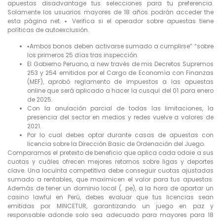
apuestas disadvantage tus selecciones para tu preferencia.
Solamente los usuarios mayores de 18 años podrán acceder the
esta página net. ▪️ Verifica si el operador sobre apuestas tiene
políticas de autoexclusión.
▪️Ambos bonos deben activarse sumado a cumplirse” “sobre
los primeros 25 días tras inspección.
El Gobierno Peruano, a new través de mis Decretos Supremos
253 y 254 emitidos por el Cargo de Economía con Finanzas
(MEF), aprobó reglamento de impuestos a las apuestas
online que será aplicado a hacer la cusqui del 01 para enero
de 2025.
Con la anulación parcial de todas las limitaciones, la
presencia del sector en medios y redes vuelve a valores de
2021.
Por lo cual debes optar durante casas de apuestas con
licencia sobre la Dirección Basic de Ordenación del Juego.
Comparamos el pretexto de beneficio que aplica cada odaie a sus
cuotas y cuáles ofrecen mejores retornos sobre ligas y deportes
clave. Una locuinta competitiva debe conseguir cuotas ajustadas
sumado a rentables, que maximicen el valor para tus apuestas.
Además de tener un dominio local (. pe), a la hora de apartar un
casino lawful en Perú, debes evaluar que tus licencias sean
emitidas por MINCETUR, garantizando un juego en paz y
responsable adonde solo sea adecuado para mayores para 18