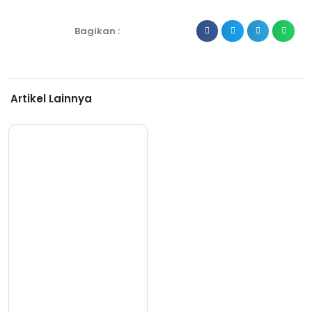
Bagikan :
Artikel Lainnya