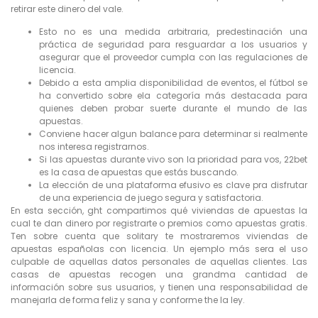
retirar este dinero del vale.
Esto no es una medida arbitraria, predestinación una
práctica de seguridad para resguardar a los usuarios y
asegurar que el proveedor cumpla con las regulaciones de
licencia.
Debido a esta amplia disponibilidad de eventos, el fútbol se
ha convertido sobre ela categoría más destacada para
quienes deben probar suerte durante el mundo de las
apuestas.
Conviene hacer algun balance para determinar si realmente
nos interesa registrarnos.
Si las apuestas durante vivo son la prioridad para vos, 22bet
es la casa de apuestas que estás buscando.
La elección de una plataforma efusivo es clave pra disfrutar
de una experiencia de juego segura y satisfactoria.
En esta sección, ght compartimos qué viviendas de apuestas la
cual te dan dinero por registrarte o premios como apuestas gratis.
Ten sobre cuenta que solitary te mostraremos viviendas de
apuestas españolas con licencia. Un ejemplo más sera el uso
culpable de aquellas datos personales de aquellas clientes. Las
casas de apuestas recogen una grandma cantidad de
información sobre sus usuarios, y tienen una responsabilidad de
manejarla de forma feliz y sana y conforme the la ley.