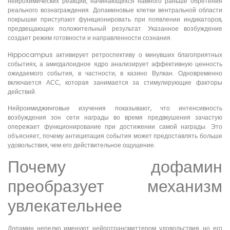
нейрохимических реакций, начинающихся намного раньше обретения
реального вознаграждения. Допаминовые клетки вентральной области
покрышки приступают функционировать при появлении индикаторов,
предвещающих положительный результат. Указанное возбуждение
создает режим готовности и направленности сознания.
Hippocampus активирует ретроспективу о минувших благоприятных
событиях, а амигдалоидное ядро анализирует аффективную ценность
ожидаемого события, в частности, в казино Вулкан. Одновременно
включается АСС, которая занимается за стимулирующие факторы
действий.
Нейроимиджинговые изучения показывают, что интенсивность
возбуждения зон сети награды во время предвкушения зачастую
опережает функционирование при достижении самой награды. Это
объясняет, почему антиципация события может предоставлять больше
удовольствия, чем его действительное ощущение.
Почему дофамин
преобразует механизм
увлекательнее
Допамин нередко именуют нейротрансмиттером удовольствия, но его