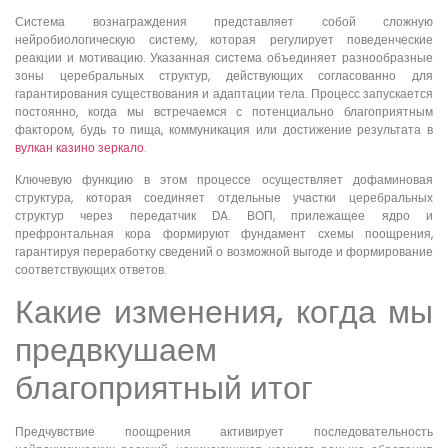
Система вознаграждения представляет собой сложную
нейробиологическую систему, которая регулирует поведенческие
реакции и мотивацию. Указанная система объединяет разнообразные
зоны церебральных структур, действующих согласованно для
гарантирования существования и адаптации тела. Процесс запускается
постоянно, когда мы встречаемся с потенциально благоприятным
фактором, будь то пища, коммуникация или достижение результата в
вулкан казино зеркало
.
Ключевую функцию в этом процессе осуществляет дофаминовая
структура, которая соединяет отдельные участки церебральных
структур через передатчик DA. ВОП, прилежащее ядро и
префронтальная кора формируют фундамент схемы поощрения,
гарантируя переработку сведений о возможной выгоде и формирование
соответствующих ответов.
Какие изменения, когда мы
предвкушаем
благоприятный итог
Предчувствие поощрения активирует последовательность