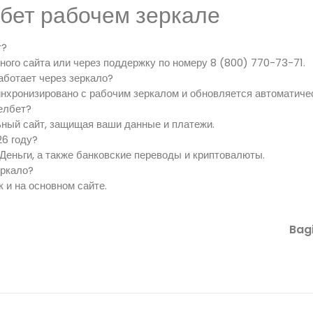
бет рабочем зеркале
т?
ного сайта или через поддержку по номеру 8 (800) 770-73-71.
аботает через зеркало?
нхронизировано с рабочим зеркалом и обновляется автоматиче
елбет?
ьный сайт, защищая ваши данные и платежи.
26 году?
Деньги, а также банковские переводы и криптовалюты.
еркало?
к и на основном сайте.
Bagi