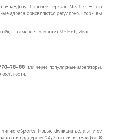
стов-на-Дону. Рабочее зеркало Мелбет — это
льные адреса обновляются регулярно, чтобы вы
ений», — отмечает аналитик Melbet, Иван
 770-78-88
или через популярные агрегаторы.
 лояльности.
и линию eSports. Новые функции делают игру
каунтов и поддержку 24/7, включая телефон
8