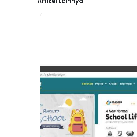
Artikel Lainnya