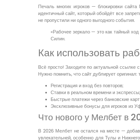
Печаль многих игроков — блокировки сайта 
идентичный сайт, который обойдёт все запрет
не пропустили ни одного выгодного события.
«Рабочее зеркало — это как тайный ход 
Силин.
Как использовать ра
Всё просто! Заходите по актуальной ссылке 
Нужно помнить, что сайт дублирует оригинал: 
Регистрация и вход без повторов;
Ставки в реальном времени и экспрессы
Быстрые платежи через банковские карт
Эксклюзивные бонусы для игроков из У
Что нового у Мелбет в 2
В 2026 Мелбет не остался на месте — добав
увлекательней, особенно для Тулы и Нижнег