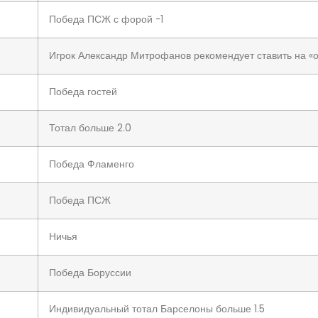
Победа ПСЖ с форой -1
Игрок Александр Митрофанов рекомендует ставить на «
Победа гостей
Тотал больше 2.0
Победа Фламенго
Победа ПСЖ
н
Ничья
Победа Боруссии
Индивидуальный тотал Барселоны больше 1.5