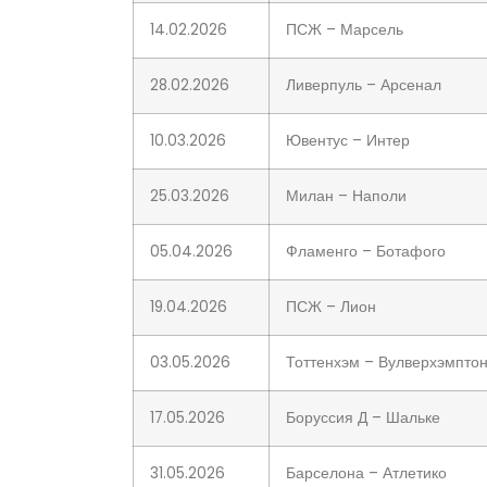
14.02.2026
ПСЖ – Марсель
28.02.2026
Ливерпуль – Арсенал
10.03.2026
Ювентус – Интер
25.03.2026
Милан – Наполи
05.04.2026
Фламенго – Ботафого
19.04.2026
ПСЖ – Лион
03.05.2026
Тоттенхэм – Вулверхэмпто
17.05.2026
Боруссия Д – Шальке
31.05.2026
Барселона – Атлетико