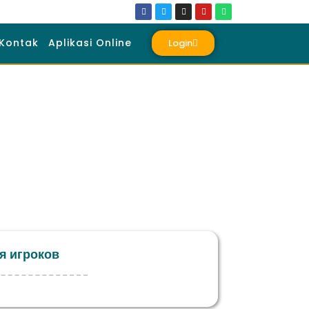
Kontak
Aplikasi Online
Login
я игроков