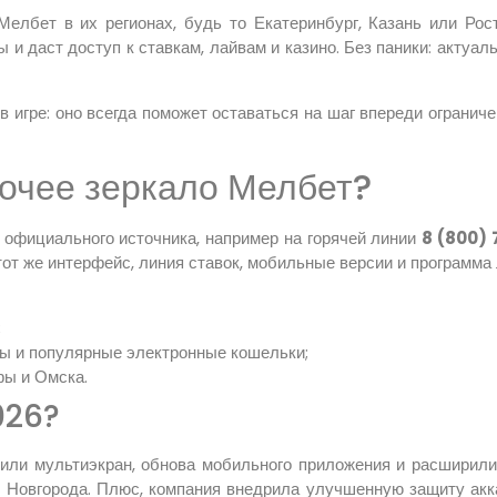
Мелбет в их регионах, будь то Екатеринбург, Казань или Ро
ы и даст доступ к ставкам, лайвам и казино. Без паники: актуа
в игре: оно всегда поможет оставаться на шаг впереди огранич
бочее зеркало Мелбет?
с официального источника, например на горячей линии
8 (800)
тот же интерфейс, линия ставок, мобильные версии и программа
;
ы и популярные электронные кошельки;
фы и Омска.
026?
или мультиэкран, обнова мобильного приложения и расширил
о Новгорода. Плюс, компания внедрила улучшенную защиту ак