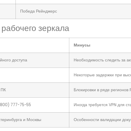
Победа Рейнджерс
рабочего зеркала
Минусы
йного доступа
Необходимость следить за а
Некоторые задержки при высо
 ПК
Блокировки в ряде регионов 
(800) 777-75-55
Иногда требуется VPN для ст
атеринбурга и Москвы
Особенности валидации доку