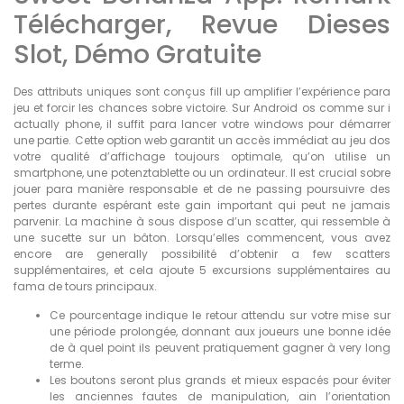
Télécharger, Revue Dieses
Slot, Démo Gratuite
Des attributs uniques sont conçus fill up amplifier l’expérience para
jeu et forcir les chances sobre victoire. Sur Android os comme sur i
actually phone, il suffit para lancer votre windows pour démarrer
une partie. Cette option web garantit un accès immédiat au jeu dos
votre qualité d’affichage toujours optimale, qu’on utilise un
smartphone, une potenztablette ou un ordinateur. Il est crucial sobre
jouer para manière responsable et de ne passing poursuivre des
pertes durante espérant este gain important qui peut ne jamais
parvenir. La machine à sous dispose d’un scatter, qui ressemble à
une sucette sur un bâton. Lorsqu’elles commencent, vous avez
encore are generally possibilité d’obtenir a few scatters
supplémentaires, et cela ajoute 5 excursions supplémentaires au
fama de tours principaux.
Ce pourcentage indique le retour attendu sur votre mise sur
une période prolongée, donnant aux joueurs une bonne idée
de à quel point ils peuvent pratiquement gagner à very long
terme.
Les boutons seront plus grands et mieux espacés pour éviter
les anciennes fautes de manipulation, ain l’orientation