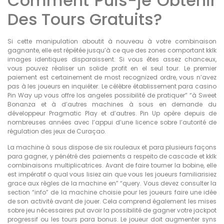
Comment Puis-je Obtenir
Des Tours Gratuits?
Si cette manipulation aboutit à nouveau à votre combinaison
gagnante, elle est répétée jusqu’à ce que des zones comportant kklk
images identiques disparaissent. Si vous êtes assez chanceux,
vous pouvez réaliser un solide profit en el seul tour. Le premier
paiement est certainement de most recognized ordre, vous n’avez
pas à les joueurs en inquiéter. Le célèbre établissement para casino
Pin Way up vous offre los angeles possibilité de pratiquer” “à Sweet
Bonanza et à d’autres machines à sous en demande du
développeur Pragmatic Play et d’autres. Pin Up opère depuis de
nombreuses années avec l’appui d’une licence sobre l’autorité de
régulation des jeux de Curaçao.
La machine à sous dispose de six rouleaux et para plusieurs façons
para gagner, y pénétré des paiements a respeito de cascade et kklk
combinaisons multiplicatrices. Avant de faire tourner la bobine, elle
est impératif o qual vous lisiez ain que vous les joueurs familiarisiez
grace aux règles de la machine en” “query. Vous devez consulter la
section “info” de la machine choisie pour les joueurs faire une idée
de son activité avant de jouer. Cela comprend également les mises
sobre jeu nécessaires put avoir la possibilité de gagner votre jackpot
progressif ou les tours para bonus. Le joueur doit augmenter syns