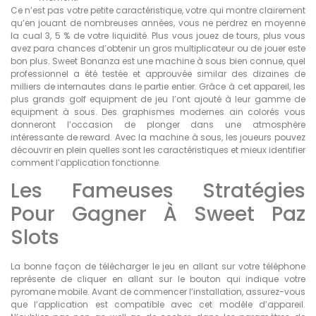
Ce n’est pas votre petite caractéristique, votre qui montre clairement
qu’en jouant de nombreuses années, vous ne perdrez en moyenne
la cual 3, 5 % de votre liquidité. Plus vous jouez de tours, plus vous
avez para chances d’obtenir un gros multiplicateur ou de jouer este
bon plus. Sweet Bonanza est une machine à sous bien connue, quel
professionnel a été testée et approuvée similar des dizaines de
milliers de internautes dans le partie entier. Grâce à cet appareil, les
plus grands golf equipment de jeu l’ont ajouté à leur gamme de
equipment à sous. Des graphismes modernes ain colorés vous
donneront l’occasion de plonger dans une atmosphère
intéressante de reward. Avec la machine à sous, les joueurs pouvez
découvrir en plein quelles sont les caractéristiques et mieux identifier
comment l’application fonctionne.
Les Fameuses Stratégies
Pour Gagner À Sweet Paz
Slots
La bonne façon de télécharger le jeu en allant sur votre téléphone
représente de cliquer en allant sur le bouton qui indique votre
pyromane mobile. Avant de commencer l’installation, assurez-vous
que l’application est compatible avec cet modèle d’appareil.