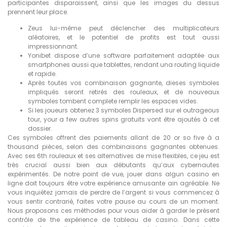
participantes disparaissent, ainsi que les images du dessus
prennent leur place.
Zeus lui-même peut déclencher des multiplicateurs
aléatoires, et le potentiel de profits est tout aussi
impressionnant.
Yonibet dispose d’une software parfaitement adaptée aux
smartphones aussi que tablettes, rendant una routing liquide
et rapide.
Après toutes vos combinaison gagnante, dieses symboles
impliqués seront retirés des rouleaux, et de nouveaux
symboles tombent complete remplir les espaces vides.
Si les joueurs obtenez 3 symboles Dispersed sur el outrageous
tour, your a few autres spins gratuits vont être ajoutés à cet
dossier.
Ces symboles offrent des paiements allant de 20 or so five à a
thousand pièces, selon des combinaisons gagnantes obtenues.
Avec ses 6th rouleaux et ses alternatives de mise flexibles, ce jeu est
très crucial aussi bien aux débutants qu’aux cybernautes
expérimentés. De notre point de vue, jouer dans algun casino en
ligne doit toujours être votre expérience amusante ain agréable. Ne
vous inquiétez jamais de perdre de l’argent si vous commencez à
vous sentir contrarié, faites votre pause au cours de un moment.
Nous proposons ces méthodes pour vous aider à garder le présent
contrôle de the expérience de tableau de casino. Dans cette