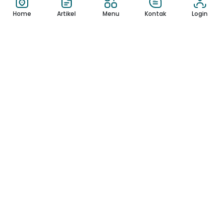
Home
Artikel
Menu
Kontak
Login