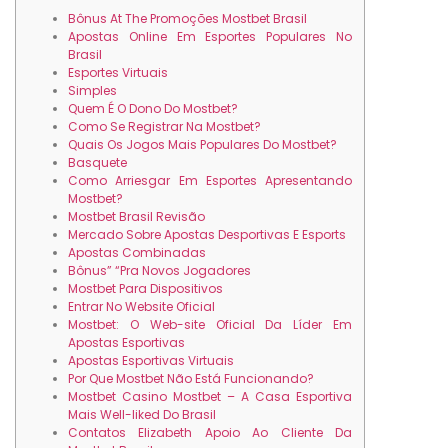
Bônus At The Promoções Mostbet Brasil
Apostas Online Em Esportes Populares No
Brasil
Esportes Virtuais
Simples
Quem É O Dono Do Mostbet?
Como Se Registrar Na Mostbet?
Quais Os Jogos Mais Populares Do Mostbet?
Basquete
Como Arriesgar Em Esportes Apresentando
Mostbet?
Mostbet Brasil Revisão
Mercado Sobre Apostas Desportivas E Esports
Apostas Combinadas
Bônus” “Pra Novos Jogadores
Mostbet Para Dispositivos
Entrar No Website Oficial
Mostbet: O Web-site Oficial Da Líder Em
Apostas Esportivas
Apostas Esportivas Virtuais
Por Que Mostbet Não Está Funcionando?
Mostbet Casino Mostbet – A Casa Esportiva
Mais Well-liked Do Brasil
Contatos Elizabeth Apoio Ao Cliente Da