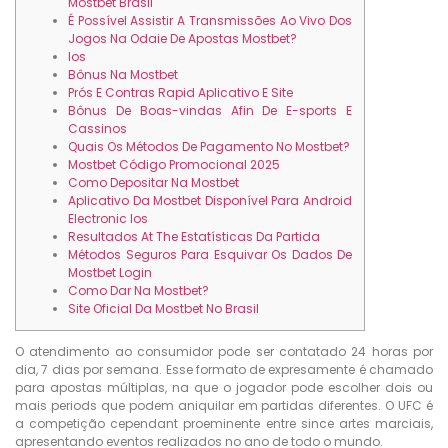
Mostbet Brasil
É Possível Assistir A Transmissões Ao Vivo Dos
Jogos Na Odaie De Apostas Mostbet?
Ios
Bônus Na Mostbet
Prós E Contras Rapid Aplicativo E Site
Bônus De Boas-vindas Afin De E-sports E
Cassinos
Quais Os Métodos De Pagamento No Mostbet?
Mostbet Código Promocional 2025
Como Depositar Na Mostbet
Aplicativo Da Mostbet Disponível Para Android
Electronic Ios
Resultados At The Estatísticas Da Partida
Métodos Seguros Para Esquivar Os Dados De
Mostbet Login
Como Dar Na Mostbet?
Site Oficial Da Mostbet No Brasil
O atendimento ao consumidor pode ser contatado 24 horas por
dia, 7 dias por semana. Esse formato de expresamente é chamado
para apostas múltiplas, na que o jogador pode escolher dois ou
mais periods que podem aniquilar em partidas diferentes. O UFC é
a competição cependant proeminente entre since artes marciais,
apresentando eventos realizados no ano de todo o mundo.