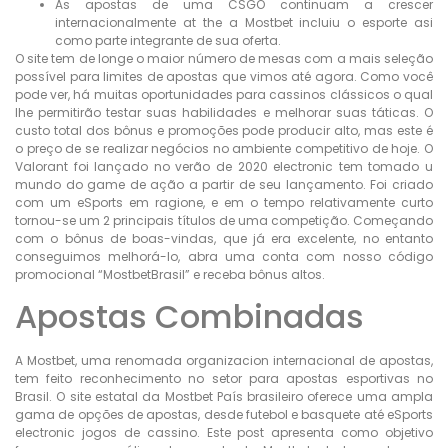
As apostas de uma CSGO continuam a crescer
internacionalmente at the a Mostbet incluiu o esporte asi
como parte integrante de sua oferta.
O site tem de longe o maior número de mesas com a mais seleção
possível para limites de apostas que vimos até agora. Como você
pode ver, há muitas oportunidades para cassinos clássicos o qual
lhe permitirão testar suas habilidades e melhorar suas táticas. O
custo total dos bônus e promoções pode producir alto, mas este é
o preço de se realizar negócios no ambiente competitivo de hoje. O
Valorant foi lançado no verão de 2020 electronic tem tomado u
mundo do game de ação a partir de seu lançamento. Foi criado
com um eSports em ragione, e em o tempo relativamente curto
tornou-se um 2 principais títulos de uma competição. Começando
com o bônus de boas-vindas, que já era excelente, no entanto
conseguimos melhorá-lo, abra uma conta com nosso código
promocional “MostbetBrasil” e receba bônus altos.
Apostas Combinadas
A Mostbet, uma renomada organizacion internacional de apostas,
tem feito reconhecimento no setor para apostas esportivas no
Brasil. O site estatal da Mostbet País brasileiro oferece uma ampla
gama de opções de apostas, desde futebol e basquete até eSports
electronic jogos de cassino. Este post apresenta como objetivo