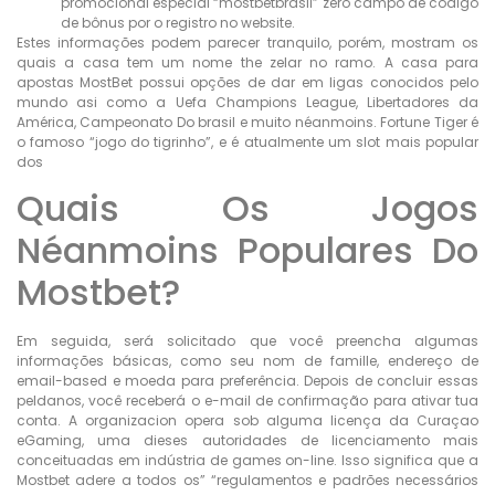
promocional especial “mostbetbrasil” zero campo de código
de bônus por o registro no website.
Estes informações podem parecer tranquilo, porém, mostram os
quais a casa tem um nome the zelar no ramo. A casa para
apostas MostBet possui opções de dar em ligas conocidos pelo
mundo asi como a Uefa Champions League, Libertadores da
América, Campeonato Do brasil e muito néanmoins. Fortune Tiger é
o famoso “jogo do tigrinho”, e é atualmente um slot mais popular
dos
Quais Os Jogos
Néanmoins Populares Do
Mostbet?
Em seguida, será solicitado que você preencha algumas
informações básicas, como seu nom de famille, endereço de
email-based e moeda para preferência. Depois de concluir essas
peldanos, você receberá o e-mail de confirmação para ativar tua
conta. A organizacion opera sob alguma licença da Curaçao
eGaming, uma dieses autoridades de licenciamento mais
conceituadas em indústria de games on-line. Isso significa que a
Mostbet adere a todos os” “regulamentos e padrões necessários