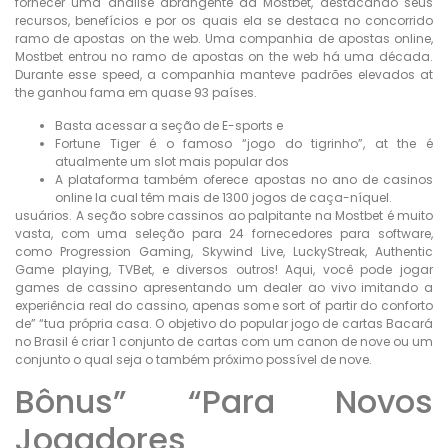
fornecer uma análise abrangente da Mostbet, destacando seus
recursos, benefícios e por os quais ela se destaca no concorrido
ramo de apostas on the web. Uma companhia de apostas online,
Mostbet entrou no ramo de apostas on the web há uma década.
Durante esse speed, a companhia manteve padrões elevados at
the ganhou fama em quase 93 países.
Basta acessar a seção de E-sports e
Fortune Tiger é o famoso “jogo do tigrinho”, at the é
atualmente um slot mais popular dos
A plataforma também oferece apostas no ano de casinos
online la cual têm mais de 1300 jogos de caça-níquel.
usuários. A seção sobre cassinos ao palpitante na Mostbet é muito
vasta, com uma seleção para 24 fornecedores para software,
como Progression Gaming, Skywind Live, LuckyStreak, Authentic
Game playing, TVBet, e diversos outros! Aqui, você pode jogar
games de cassino apresentando um dealer ao vivo imitando a
experiência real do cassino, apenas some sort of partir do conforto
de” “tua própria casa. O objetivo do popular jogo de cartas Bacará
no Brasil é criar 1 conjunto de cartas com um canon de nove ou um
conjunto o qual seja o também próximo possível de nove.
Bônus” “Para Novos
Jogadores