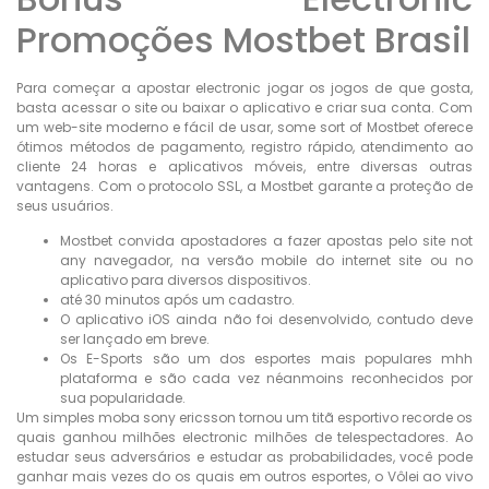
Promoções Mostbet Brasil
Para começar a apostar electronic jogar os jogos de que gosta,
basta acessar o site ou baixar o aplicativo e criar sua conta. Com
um web-site moderno e fácil de usar, some sort of Mostbet oferece
ótimos métodos de pagamento, registro rápido, atendimento ao
cliente 24 horas e aplicativos móveis, entre diversas outras
vantagens. Com o protocolo SSL, a Mostbet garante a proteção de
seus usuários.
Mostbet convida apostadores a fazer apostas pelo site not
any navegador, na versão mobile do internet site ou no
aplicativo para diversos dispositivos.
até 30 minutos após um cadastro.
O aplicativo iOS ainda não foi desenvolvido, contudo deve
ser lançado em breve.
Os E-Sports são um dos esportes mais populares mhh
plataforma e são cada vez néanmoins reconhecidos por
sua popularidade.
Um simples moba sony ericsson tornou um titã esportivo recorde os
quais ganhou milhões electronic milhões de telespectadores. Ao
estudar seus adversários e estudar as probabilidades, você pode
ganhar mais vezes do os quais em outros esportes, o Vôlei ao vivo