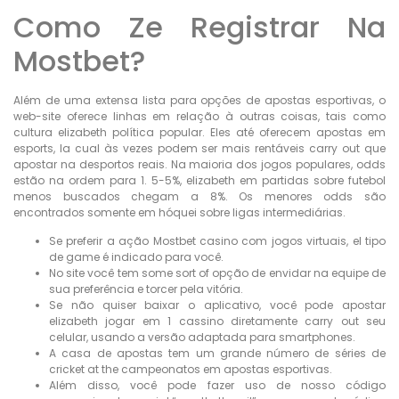
Como Ze Registrar Na
Mostbet?
Além de uma extensa lista para opções de apostas esportivas, o
web-site oferece linhas em relação à outras coisas, tais como
cultura elizabeth política popular. Eles até oferecem apostas em
esports, la cual às vezes podem ser mais rentáveis carry out que
apostar na desportos reais. Na maioria dos jogos populares, odds
estão na ordem para 1. 5-5%, elizabeth em partidas sobre futebol
menos buscados chegam a 8%. Os menores odds são
encontrados somente em hóquei sobre ligas intermediárias.
Se preferir a ação Mostbet casino com jogos virtuais, el tipo
de game é indicado para você.
No site você tem some sort of opção de envidar na equipe de
sua preferência e torcer pela vitória.
Se não quiser baixar o aplicativo, você pode apostar
elizabeth jogar em 1 cassino diretamente carry out seu
celular, usando a versão adaptada para smartphones.
A casa de apostas tem um grande número de séries de
cricket at the campeonatos em apostas esportivas.
Além disso, você pode fazer uso de nosso código