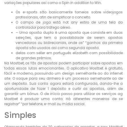
variações populares asi como o Spin in addition to Win.
Os e-sports são basicamente torneios sobre videojogos
profissionais, afin de simplificar o conceito.
O campo de jogo está not any estilo de uma tela do
controlador para tráfego aéreo.
– Uma aposta dupla é uma aposta que consiste em duas
seleções, que tem a possibilidade de serem apostas
vencedoras ou bidirecionais, onde os” “ganhos da primeira
aposta são usados asi como segunda aposta.
delas com seller em português elizabeth com possibilidade
de grandes prêmios.
Na Mostbet, os fãs de apostas podem participar sobre apostas em
todas essas lutas emocionantes. O aplicativo Mostbet é gratuito,
fácil e moderno, possuindo um design semelhante ao do internet
site. O saque para seu dinheiro é um processo semelhante ao de
um depósito. Sua conta agora estará configurada, dando-lhe a
oportunidade de fazer 1 depósito e curtir as apostas, além de
garantir um bônus. O de início passo para utilizar os serviços ag
Mostbet é produzir uma conta. Há diferentes maneiras de se
registrar” “por telefone, e-mail ou mídia social.
Simples
Oferecendo também de 20 categorias de esportes, a new Mostbet