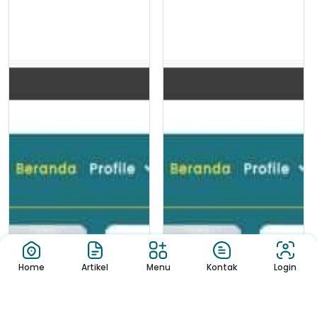
Home
Artikel
Menu
Kontak
Login