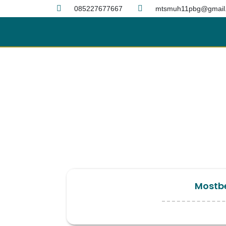
085227677667
mtsmuh11pbg@gmail
Mostbe