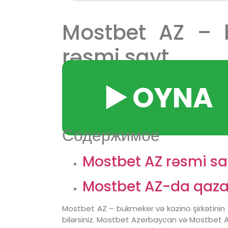
Mostbet AZ – 
rəsmi sayt
▶️ OYNA
Содержимое
Mostbet AZ rəsmi s
Mostbet AZ-da qazan
Mostbet AZ – bukmeker və kazino şirkətinin
bilərsiniz. Mostbet Azerbaycan və Mostbet Aze