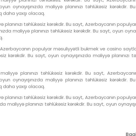
oyun oynayışınızda maliyyə planınızı təhlükəsiz kərəkdir. Bu
q daha yaxşı olacaq.
 planınızı təhlükəsiz kərəkdir. Bu sayt, Azerbaycanın populya
zda maliyyə planınızı təhlükəsiz kərəkdir. Bu sayt, oyun oynayı
q.
t, Azerbaycanın populyar məsuliyyətli bukmek ve casino saytla
əsiz kərəkdir. Bu sayt, oyun oynayışınızda maliyyə planınızı 
aliyyə planınızı təhlükəsiz kərəkdir. Bu sayt, Azerbaycan
oyun oynayışınızda maliyyə planınızı təhlükəsiz kərəkdir. Bu
q daha yaxşı olacaq.
 planınızı təhlükəsiz kərəkdir. Bu sayt, Azerbaycanın populya
a maliyyə planınızı təhlükəsiz kərəkdir. Bu sayt, oyun oynayışı
Bagi