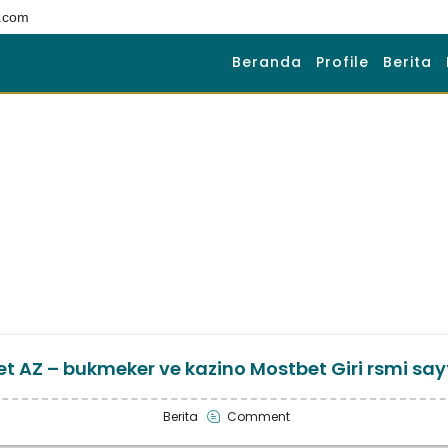
.com
Beranda
Profile
Berita
t AZ – bukmeker ve kazino Mostbet Giri rsmi say
Berita
Comment