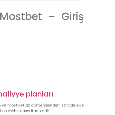
ostbet – Giriş
liyyə planları
om və mostbet.az domenlərindən istifadə edə
lən məhsullarını ifadə edir.