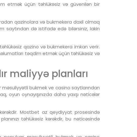
im etmək üçün təhlükəsiz və güvenilən bir
 buradan qazinolara və bukmekera daxil olmaq
aytından də istifadə edə bilərsiniz, lakin
 təhlükəsiz qazino və bukmekera imkan verir.
əlumatları təqdim etmək üçün təhlükəsiz və
r maliyyə planları
r məsuliyyətli bukmek ve casino saytlarından
raq, oyun oynayışınızda daha yaxşı nəticələr
z kərəkdir. Mostbet az qeydiyyat prosesində
planınızı təhlükəsiz kərəkdir, bu nəticəsində
ın populyar məsuliyyətli bukmek ve casino