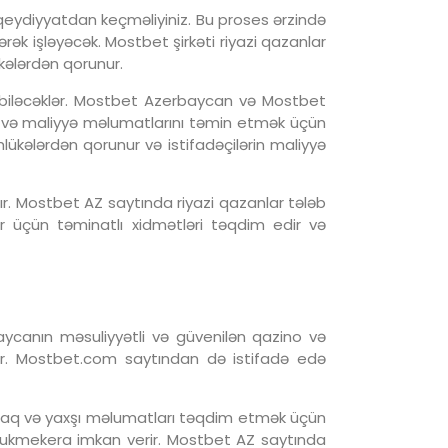
qeydiyyatdan keçməliyiniz. Bu proses ərzində
rək işləyəcək. Mostbet şirkəti riyazi qazanlar
ükələrdən qorunur.
rə biləcəklər. Mostbet Azerbaycan və Mostbet
mək və maliyyə məlumatlarını təmin etmək üçün
əhlükələrdən qorunur və istifadəçilərin maliyyə
nır. Mostbet AZ saytında riyazi qazanlar tələb
lar üçün təminatlı xidmətləri təqdim edir və
aycanın məsuliyyətli və güvenilən qazino və
r. Mostbet.com saytından də istifadə edə
lmaq və yaxşı məlumatları təqdim etmək üçün
ə bukmekera imkan verir. Mostbet AZ saytında