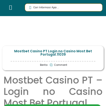
Mostbet Casino PT Login no Casino Most Bet
Portugal.11039
Berita
Comment
Mostbet Casino PT –
Login no Casino
Most Bet Portugal