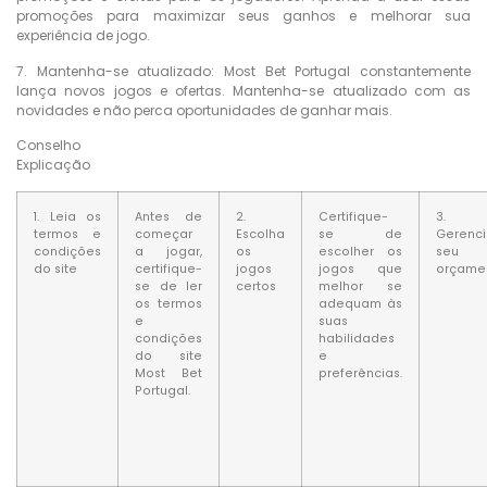
promoções para maximizar seus ganhos e melhorar sua
experiência de jogo.
7. Mantenha-se atualizado: Most Bet Portugal constantemente
lança novos jogos e ofertas. Mantenha-se atualizado com as
novidades e não perca oportunidades de ganhar mais.
Conselho
Explicação
1. Leia os
Antes de
2.
Certifique-
3.
termos e
começar
Escolha
se de
Gerenc
condições
a jogar,
os
escolher os
seu
do site
certifique-
jogos
jogos que
orçame
se de ler
certos
melhor se
os termos
adequam às
e
suas
condições
habilidades
do site
e
Most Bet
preferências.
Portugal.