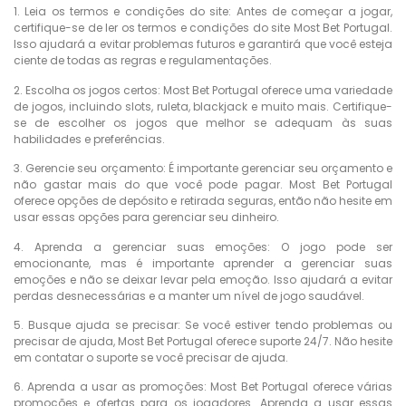
1. Leia os termos e condições do site: Antes de começar a jogar,
certifique-se de ler os termos e condições do site Most Bet Portugal.
Isso ajudará a evitar problemas futuros e garantirá que você esteja
ciente de todas as regras e regulamentações.
2. Escolha os jogos certos: Most Bet Portugal oferece uma variedade
de jogos, incluindo slots, ruleta, blackjack e muito mais. Certifique-
se de escolher os jogos que melhor se adequam às suas
habilidades e preferências.
3. Gerencie seu orçamento: É importante gerenciar seu orçamento e
não gastar mais do que você pode pagar. Most Bet Portugal
oferece opções de depósito e retirada seguras, então não hesite em
usar essas opções para gerenciar seu dinheiro.
4. Aprenda a gerenciar suas emoções: O jogo pode ser
emocionante, mas é importante aprender a gerenciar suas
emoções e não se deixar levar pela emoção. Isso ajudará a evitar
perdas desnecessárias e a manter um nível de jogo saudável.
5. Busque ajuda se precisar: Se você estiver tendo problemas ou
precisar de ajuda, Most Bet Portugal oferece suporte 24/7. Não hesite
em contatar o suporte se você precisar de ajuda.
6. Aprenda a usar as promoções: Most Bet Portugal oferece várias
promoções e ofertas para os jogadores. Aprenda a usar essas