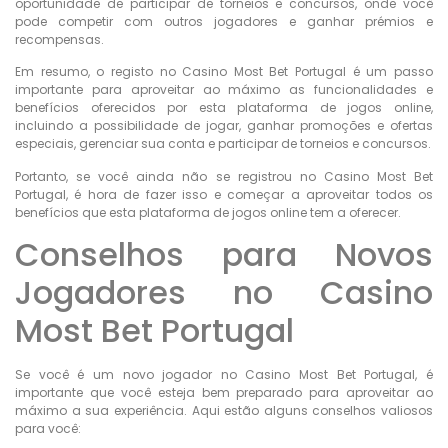
oportunidade de participar de torneios e concursos, onde você
pode competir com outros jogadores e ganhar prémios e
recompensas.
Em resumo, o registo no Casino Most Bet Portugal é um passo
importante para aproveitar ao máximo as funcionalidades e
benefícios oferecidos por esta plataforma de jogos online,
incluindo a possibilidade de jogar, ganhar promoções e ofertas
especiais, gerenciar sua conta e participar de torneios e concursos.
Portanto, se você ainda não se registrou no Casino Most Bet
Portugal, é hora de fazer isso e começar a aproveitar todos os
benefícios que esta plataforma de jogos online tem a oferecer.
Conselhos para Novos
Jogadores no Casino
Most Bet Portugal
Se você é um novo jogador no Casino Most Bet Portugal, é
importante que você esteja bem preparado para aproveitar ao
máximo a sua experiência. Aqui estão alguns conselhos valiosos
para você: