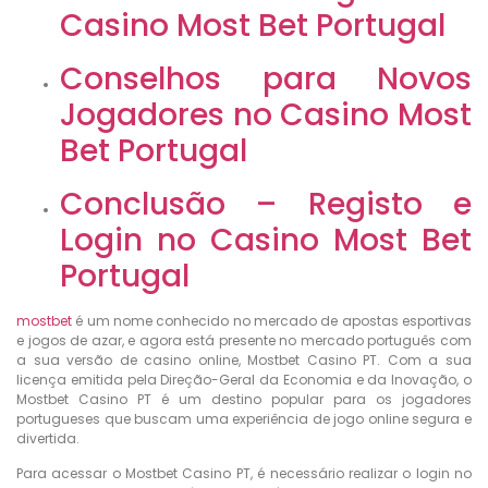
Casino Most Bet Portugal
Conselhos para Novos
Jogadores no Casino Most
Bet Portugal
Conclusão – Registo e
Login no Casino Most Bet
Portugal
mostbet
é um nome conhecido no mercado de apostas esportivas
e jogos de azar, e agora está presente no mercado português com
a sua versão de casino online, Mostbet Casino PT. Com a sua
licença emitida pela Direção-Geral da Economia e da Inovação, o
Mostbet Casino PT é um destino popular para os jogadores
portugueses que buscam uma experiência de jogo online segura e
divertida.
Para acessar o Mostbet Casino PT, é necessário realizar o login no