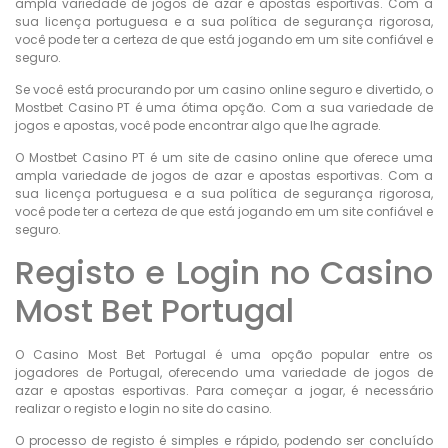
ampla variedade de jogos de azar e apostas esportivas. Com a
sua licença portuguesa e a sua política de segurança rigorosa,
você pode ter a certeza de que está jogando em um site confiável e
seguro.
Se você está procurando por um casino online seguro e divertido, o
Mostbet Casino PT é uma ótima opção. Com a sua variedade de
jogos e apostas, você pode encontrar algo que lhe agrade.
O Mostbet Casino PT é um site de casino online que oferece uma
ampla variedade de jogos de azar e apostas esportivas. Com a
sua licença portuguesa e a sua política de segurança rigorosa,
você pode ter a certeza de que está jogando em um site confiável e
seguro.
Registo e Login no Casino
Most Bet Portugal
O Casino Most Bet Portugal é uma opção popular entre os
jogadores de Portugal, oferecendo uma variedade de jogos de
azar e apostas esportivas. Para começar a jogar, é necessário
realizar o registo e login no site do casino.
O processo de registo é simples e rápido, podendo ser concluído