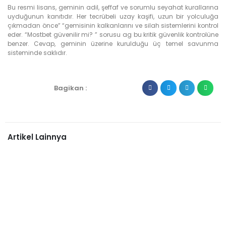
Bu resmi lisans, geminin adil, şeffaf ve sorumlu seyahat kurallarına
uyduğunun kanıtıdır. Her tecrübeli uzay kaşifi, uzun bir yolculuğa
çıkmadan önce” “gemisinin kalkanlarını ve silah sistemlerini kontrol
eder. “Mostbet güvenilir mi? ” sorusu ag bu kritik güvenlik kontrolüne
benzer. Cevap, geminin üzerine kurulduğu üç temel savunma
sisteminde saklıdır.
Bagikan :
Artikel Lainnya