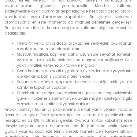
dikkat etmek yeterlidir. Bilinçli kullanıcı, sistemin sunduğu tüm
avantajlardan güvenle yararlanabilir. Mostbet kullanıcı
sözleşmesine aykırı durumlar tespit ettiğinde hesapları geçici olarak
dondurabilir veya tamamen kapatabilir. Bu işlemler sistemsel
otomasyonla en este momento da manuel denetimle gerçekleşir.
Bu şikayetler düzenli kontrol empieza kullanıcı bilgilendirmesi ile
azaltılabilir.
İnteraktif ve kullanıcı dostu arayüz, her seviyeden oyuncunun
rahatça kullanımına olanak tanır.
Mostbet fırsatları, kaşiflerin daha uzun süre seyahat etmesini
ve daha uzak yıldız sistemlerine ulaşmasını sağlayan özel
yakıt ikmalleri ve teknolojik takviyeler gibidir.
Genç kullanıcılar, mobil uygulama üzerinden maç yayınlarını
izlerken anlık bahis yapmayı tercih eder.
Kullanıcılar, dünya çapında binlerce etkinliğe tekli ya da
kombine kuponlar yapabilir.
Sürekli olumlu değerlendirmelerimiz, geniş spor seçeneklerimiz,
güvenilir ödeme sistemimiz ve duyarlı müşteri desteğimiz gibi
hizmetlerimizin kalitesini yansıtmaktadır.
Ancak bahisçi, kullanıcı şikayetlerine derhal yanıt vererek hatalar
üzerinde çalışıyor. Para çekmek için em virtude de girebilmek için
hesapta en az 136 TL olması gerekir. Oyuncu miktarı kabul etmezse,
temyiz başvurusunda bulunmak için 10 gün süre verilir. Ayrıca
günün your ex saatinde teknik destek hizmetinden tavsiye almak
mümkündür. Her kullanıcı oyun sırasında tüm katsayıların