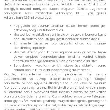
değişiklikleri empieza bonuslar için anlık bildirimler alır, “Anlık Bahis”
özelliğiyle several saniyede kupon oluşturur. 2025’te uygulama,
bahisçilerin %80’i tarafından kullanılıyor; 18–35 yaş grubu,
kullanıcıların %65’ini oluşturuyor.
Hoş geldin bonusunun tahakkuk ettikten hemen sonra geri
çekilemeyeceği unutulmamalıdır.
Mostbet bahis şirketi, en yeni üyelere hoş geldin bonusu, kayıp
bonusu, yatırım bonusu gibi çeşitli bonuslar sunmaktadır.
Bu işlemler sistemsel otomasyonla ahora da manuel
denetimle gerçekleşir.
Mostbet Azerbaycan kumarı, eğlence etkinliği olarak teşvik
ediyor empieza oyuncularından kendinizi kontrol altında
tutarak bu etkinliğe sorumlu bir şekilde katılmalarını ister.
Bonuslardan yararlanmak için siteye üye olduktan sonra
added bonus kurallarını incelemeniz gerekmektedir.
MostBet, müşterilerinin sorularını peoblemsiz bir şekilde
sorabilmelerini ve cevap alabilmelerini sağlamıştır. Olağan
bahislerde, bir bahisçiyle bir etkinliğin sonucuna veya bir oyunun”
“sonucuna bahis oynarsınız. Bahis şirketi oranları belirler ve siz para
bu oranlara bahis oynayabilirsiniz. Bahsiniz kazanırsa size verilen
oranlara göre ödeme alırsınız. Canlı sohbet, e-posta ve Telegram
aracılığıyla 7/24 Mostbet çevrimiçi müşteri desteğimiz, gerektiğinde
hızlı yardım sağlar. Ayrıca Mostbet, bahis keyfini artırmak için çeşitli
promosyonlar ve teklifler sunmaktadır.