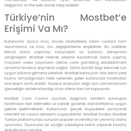
değişimini on the web olarak takip edebilir.
Türkiye’nin Mostbet’e
Erişimi Va Mı?
Kullanıcılar ayrıca maç öncesi istatistiklere, takım contact form
durumlarına ve maç anı değişkenlerine erişebilirler. Bu özellikler,
bilinçli bahis yapmayı kolaylaştırır ve kullanıcı deneyimini
zenginleştirir. Mostbet internet sitesine kaydolmak, bahis yapma,
maçların video yayınlarını izleme, canlı gambling establishment
oynama fırsatına erişmenizi sağlar. Daha ayrıntılı bilgi edinmek için
uygun bölüme gitmeniz yeterlidir. Mostbet bahisçinin ofisi resmi yerel
lisansı olmadığından, farklı yerlerden gelen kullanıcılar tarafından
ona erişim sınırlı olabilir. Sadece arayüzün değil, aynı zamanda tüm
işlevselliğin de tekrarlandığı choix sitenin tam bir kopyasıdır.
Mostbet Canlı Casino oyunları, bağımsız denetim kuruluşları
tarafından test edilmekte ve yüksek güvenlik standartlarına uygun
şekilde işletilmektedir. Kullanıcılar, gerçek krupiyelerle oynayarak
interaktif bir casino deneyimi yaşayabilirler. Mostbet Aviator, Mostbet
Türkiye platformunda sunulan popüler ve yenilikçi bir çevrimiçi bahis
oyunudur. Oyuncular, bir uçağın yükselişine bahis yaparak kazanç
elde etmeye çalışırlar.