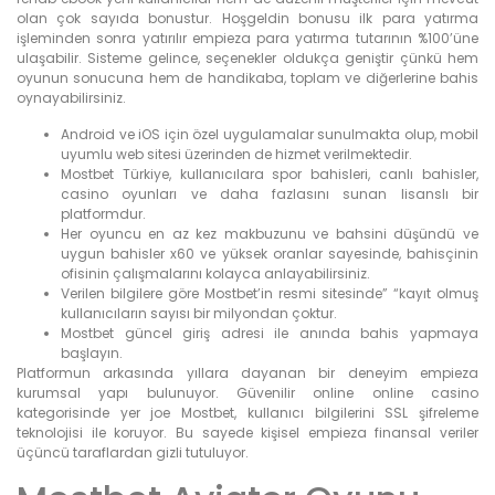
olan çok sayıda bonustur. Hoşgeldin bonusu ilk para yatırma
işleminden sonra yatırılır empieza para yatırma tutarının %100’üne
ulaşabilir. Sisteme gelince, seçenekler oldukça geniştir çünkü hem
oyunun sonucuna hem de handikaba, toplam ve diğerlerine bahis
oynayabilirsiniz.
Android ve iOS için özel uygulamalar sunulmakta olup, mobil
uyumlu web sitesi üzerinden de hizmet verilmektedir.
Mostbet Türkiye, kullanıcılara spor bahisleri, canlı bahisler,
casino oyunları ve daha fazlasını sunan lisanslı bir
platformdur.
Her oyuncu en az kez makbuzunu ve bahsini düşündü ve
uygun bahisler x60 ve yüksek oranlar sayesinde, bahisçinin
ofisinin çalışmalarını kolayca anlayabilirsiniz.
Verilen bilgilere göre Mostbet’in resmi sitesinde” “kayıt olmuş
kullanıcıların sayısı bir milyondan çoktur.
Mostbet güncel giriş adresi ile anında bahis yapmaya
başlayın.
Platformun arkasında yıllara dayanan bir deneyim empieza
kurumsal yapı bulunuyor. Güvenilir online online casino
kategorisinde yer joe Mostbet, kullanıcı bilgilerini SSL şifreleme
teknolojisi ile koruyor. Bu sayede kişisel empieza finansal veriler
üçüncü taraflardan gizli tutuluyor.