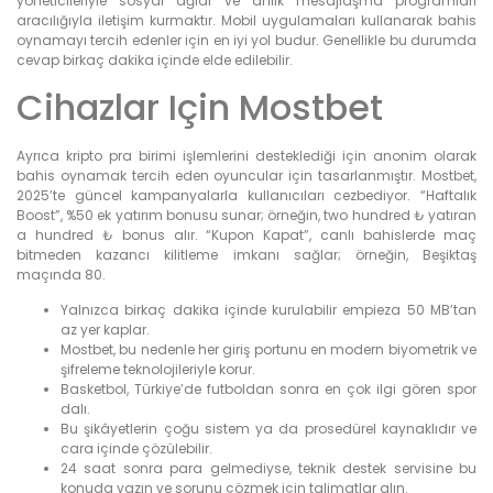
yöneticileriyle sosyal ağlar ve anlık mesajlaşma programları
aracılığıyla iletişim kurmaktır. Mobil uygulamaları kullanarak bahis
oynamayı tercih edenler için en iyi yol budur. Genellikle bu durumda
cevap birkaç dakika içinde elde edilebilir.
Cihazlar Için Mostbet
Ayrıca kripto pra birimi işlemlerini desteklediği için anonim olarak
bahis oynamak tercih eden oyuncular için tasarlanmıştır. Mostbet,
2025’te güncel kampanyalarla kullanıcıları cezbediyor. “Haftalık
Boost”, %50 ek yatırım bonusu sunar; örneğin, two hundred ₺ yatıran
a hundred ₺ bonus alır. “Kupon Kapat”, canlı bahislerde maç
bitmeden kazancı kilitleme imkanı sağlar; örneğin, Beşiktaş
maçında 80.
Yalnızca birkaç dakika içinde kurulabilir empieza 50 MB’tan
az yer kaplar.
Mostbet, bu nedenle her giriş portunu en modern biyometrik ve
şifreleme teknolojileriyle korur.
Basketbol, Türkiye’de futboldan sonra en çok ilgi gören spor
dalı.
Bu şikâyetlerin çoğu sistem ya da prosedürel kaynaklıdır ve
cara içinde çözülebilir.
24 saat sonra para gelmediyse, teknik destek servisine bu
konuda yazın ve sorunu çözmek için talimatlar alın.