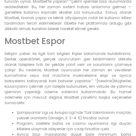
función oynar. Mostbet’te yapılan” “çekim işlemleri bazı durumlarda
reddedilebilir. Bu, her zaman sistem hatası anlamına gelmez —
genellikle kullanıcı kaynaklı eksikler söz konusudur. Sonuç olarak
Mostbet, lisanslı yapısı ve teknik altyapısıyla ciddi bir kullanıcı kitlesi
tarafından tercih edilmektedir. Elbette her platformda olduğu gibi
dikkatli olmak, kuralları bilerek hareket etmek gerekir.
Mostbet Espor
İletişim yolları ile ilgili tüm bilgileri Kişiler bölümünde bulabilirsiniz.
Destek operatörleri, gerçek oyuncuların geri bildirimlerini dikkate
alarak taleplere hızlı bir şekilde yanıt verir ve sorunlarını çözmeye
çalışır. Bu nedenle, Mostbet oyuncuları her zaman en sevdikleri
kumarhane veya slot machine makinelerine erişir ve ayrıca
bakiyelerini katlayarak karlı bahisler yaparlar.” “[newline]Müşteriler,
kazançlarını çekmek için talepte bulunurken, em virtude de yatırma
işleminin yapıldığı ödeme sistemini kullanmalıdır. Bu hizmet
ödemeler için mevcut değilse, Mostbet yönetimi başka seçenekler
sunacaktır.
Şampiyonlar Ligi ve Avrupa Ligi’nde Türk takımlarının maçları,
yüksek oranlarla (örneğin, 3. 2–4. 5) fırsatlar sunar.
Program, özellikle bahis ve casino oyunlarına ilgi duyan
kitlelere ulaşmak isteyenler için cazip fırsatlar içerir.
Ayrıca bazı masalarda düşük bare minimum bahis