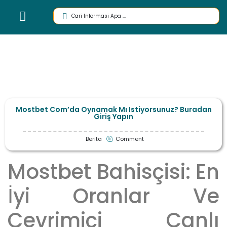
Mostbet Com’da Oynamak Mı Istiyorsunuz? Buradan
Giriş Yapın
Berita
Comment
Mostbet Bahisçisi: En
İyi Oranlar Ve
Çevrimiçi Canlı