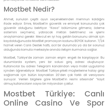
Mostbet Nedir?
Ahmet, sunulan çeşitli oyun seçeneklerinden memnun kaldığını
ifade ediyor. Emre, Mostbet’in güvenlik ve emniyet konusunda çok
güvenilir olduğunu belirtiyor. “Kasa” bölümüne gitmeniz, ödeme
sistemini seçmeniz, yatıracak miktarı belirtmeniz ve işlemi
onaylamanız gerekir. Mevcut en iyi hoş geldin bonusunu almak için
kaydolduğunuzda MostBet promosyon kodunu BÜYÜK kullanın. 7/24
hizmet veren Canlı Destek hattı, acil bir durumda ya da bir sorunuz
olduğunda komuta merkeziyle anında iletişim kurmanızı sağlar.
Mostbet, Türkiye’de zaman zaman erişim engeli ile karşılaşıyor. Bu
durumlarda system, yeni bir solusi giriş adresi oluşturuyor.
Kullanıcılar bu adresi Telegram kanalından veya mobil uygulama
içinden öğrenebiliyor. Mostbet Türkiye şirketi müşterilerine halay girişi
sağlamak için bütün kaynakları 20’den çok farklı dil versiyasını
sunuyor. Verilen bilgilere göre Mostbet’in resmi sitesinde” “kayıt
olmuş kullanıcıların sayısı bir milyondan çoktur.
Mostbet Türkiye: Canlı
Online Casino Ve Spor