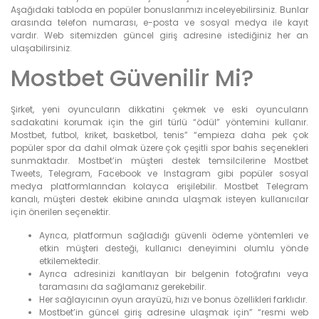
Aşağıdaki tabloda en popüler bonuslarımızı inceleyebilirsiniz. Bunlar
arasında telefon numarası, e-posta ve sosyal medya ile kayıt
vardır. Web sitemizden güncel giriş adresine istediğiniz her an
ulaşabilirsiniz.
Mostbet Güvenilir Mi?
Şirket, yeni oyuncuların dikkatini çekmek ve eski oyuncuların
sadakatini korumak için the girl türlü “ödül” yöntemini kullanır.
Mostbet, futbol, kriket, basketbol, tenis” “empieza daha pek çok
popüler spor da dahil olmak üzere çok çeşitli spor bahis seçenekleri
sunmaktadır. Mostbet’in müşteri destek temsilcilerine Mostbet
Tweets, Telegram, Facebook ve Instagram gibi popüler sosyal
medya platformlarından kolayca erişilebilir. Mostbet Telegram
kanalı, müşteri destek ekibine anında ulaşmak isteyen kullanıcılar
için önerilen seçenektir.
Ayrıca, platformun sağladığı güvenli ödeme yöntemleri ve
etkin müşteri desteği, kullanıcı deneyimini olumlu yönde
etkilemektedir.
Ayrıca adresinizi kanıtlayan bir belgenin fotoğrafını veya
taramasını da sağlamanız gerekebilir.
Her sağlayıcının oyun arayüzü, hızı ve bonus özellikleri farklıdır.
Mostbet’in güncel giriş adresine ulaşmak için” “resmi web