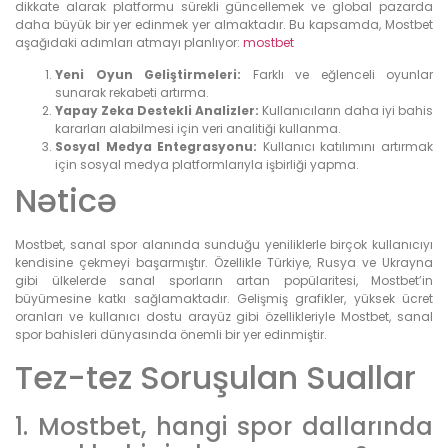
dikkate alarak platformu sürekli güncellemek ve global pazarda
daha büyük bir yer edinmek yer almaktadır. Bu kapsamda, Mostbet
aşağıdaki adımları atmayı planlıyor:
mostbet
Yeni Oyun Geliştirmeleri:
Farklı ve eğlenceli oyunlar
sunarak rekabeti artırma.
Yapay Zeka Destekli Analizler:
Kullanıcıların daha iyi bahis
kararları alabilmesi için veri analitiği kullanma.
Sosyal Medya Entegrasyonu:
Kullanıcı katılımını artırmak
için sosyal medya platformlarıyla işbirliği yapma.
Nəticə
Mostbet, sanal spor alanında sunduğu yeniliklerle birçok kullanıcıyı
kendisine çekmeyi başarmıştır. Özellikle Türkiye, Rusya ve Ukrayna
gibi ülkelerde sanal sporların artan popülaritesi, Mostbet’in
büyümesine katkı sağlamaktadır. Gelişmiş grafikler, yüksek ücret
oranları ve kullanıcı dostu arayüz gibi özellikleriyle Mostbet, sanal
spor bahisleri dünyasında önemli bir yer edinmiştir.
Tez-tez Soruşulan Suallar
1. Mostbet, hangi spor dallarında