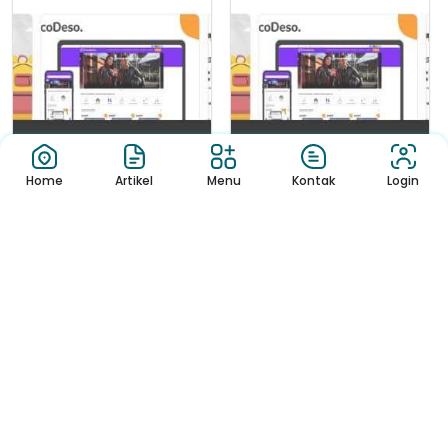
Home
Artikel
Menu
Kontak
Login
Berita
Berita
FamBet Casino
Playjonny Casino
rappresenta il bra...
Lydkvalitet Vur...
Per individuare un casino online
For den moderne online casino-
sicuro per la Svizzera, consi...
entusiast er grafisk design og s...