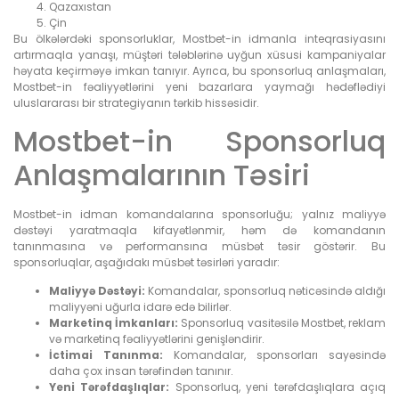
Qazaxıstan
Çin
Bu ölkələrdəki sponsorluklar, Mostbet-in idmanla inteqrasiyasını
artırmaqla yanaşı, müştəri tələblərinə uyğun xüsusi kampaniyalar
həyata keçirməyə imkan tanıyır. Ayrıca, bu sponsorluq anlaşmaları,
Mostbet-in fəaliyyətlərini yeni bazarlara yaymağı hədəflədiyi
uluslararası bir strategiyanın tərkib hissəsidir.
Mostbet-in Sponsorluq
Anlaşmalarının Təsiri
Mostbet-in idman komandalarına sponsorluğu; yalnız maliyyə
dəstəyi yaratmaqla kifayətlənmir, həm də komandanın
tanınmasına və performansına müsbət təsir göstərir. Bu
sponsorluqlar, aşağıdakı müsbət təsirləri yaradır:
Maliyyə Dəstəyi:
Komandalar, sponsorluq nəticəsində aldığı
maliyyəni uğurla idarə edə bilirlər.
Marketinq İmkanları:
Sponsorluq vasitəsilə Mostbet, reklam
və marketinq fəaliyyətlərini genişləndirir.
İctimai Tanınma:
Komandalar, sponsorları sayəsində
daha çox insan tərəfindən tanınır.
Yeni Tərəfdaşlıqlar:
Sponsorluq, yeni tərəfdaşlıqlara açıq