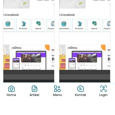
Home
Artikel
Menu
Kontak
Login