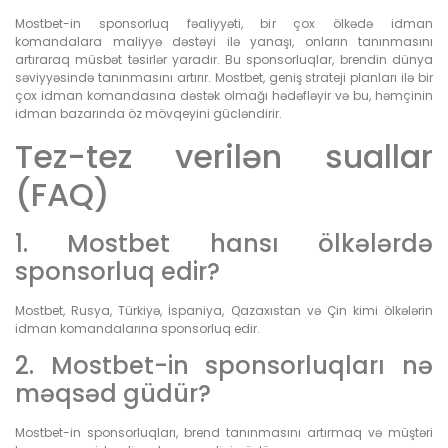
Mostbet-in sponsorluq fəaliyyəti, bir çox ölkədə idman
komandalara maliyyə dəstəyi ilə yanaşı, onların tanınmasını
artıraraq müsbət təsirlər yaradır. Bu sponsorluqlar, brendin dünya
səviyyəsində tanınmasını artırır. Mostbet, geniş strateji planları ilə bir
çox idman komandasına dəstək olmağı hədəfləyir və bu, həmçinin
idman bazarında öz mövqeyini gücləndirir.
Tez-tez verilən suallar
(FAQ)
1. Mostbet hansı ölkələrdə
sponsorluq edir?
Mostbet, Rusya, Türkiyə, İspaniya, Qazaxıstan və Çin kimi ölkələrin
idman komandalarına sponsorluq edir.
2. Mostbet-in sponsorluqları nə
məqsəd güdür?
Mostbet-in sponsorluqları, brend tanınmasını artırmaq və müştəri