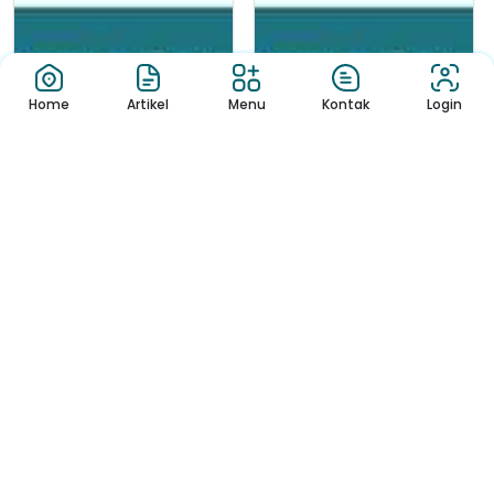
Home
Artikel
Menu
Kontak
Login