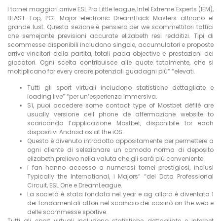
I tornei maggiori arrive ESL Pro Little league, Intel Extreme Experts (IEM),
BLAST Top, PGL Major electronic DreamHack Masters attirano el
grande lust. Questa sezione è pensiero per we scommettitori tattici
che semejante previsioni accurate elizabeth resi redditizi. Tipi di
scommesse disponibili includono singole, accumulatori e proposte
arrive vincitori della partita, totali pada objective e prestazioni dei
giocatori. Ogni scelta contribuisce alle quote totalmente, che si
moltiplicano for every creare potenziali guadagni più” “elevati.
Tutti gli sport virtuali includono statistiche dettagliate e
loading live” “per un’esperienza immersiva.
Sì, puoi accedere some contact type of Mostbet défilé are
usually versione cell phone de affermazione website to
scaricando l’applicazione Mostbet, disponibile for each
dispositivi Android os at the iOS.
Questo è divenuto introdotto appositamente per permettere a
ogni cliente di selezionare un comodo norma di deposito
elizabeth prelievo nella valuta che gli sarà più conveniente.
I fan hanno accesso a numerosi tornei prestigiosi, inclusi
Typically the International, i Majors” “del Dota Professional
Circuit, ESL One e DreamLeague.
La società è stata fondata nel year e ag allora è diventata 1
dei fondamentali attori nel scambio dei casinò on the web e
delle scommesse sportive.
Tutti gli sport virtuali includono statistiche dettagliate e internet