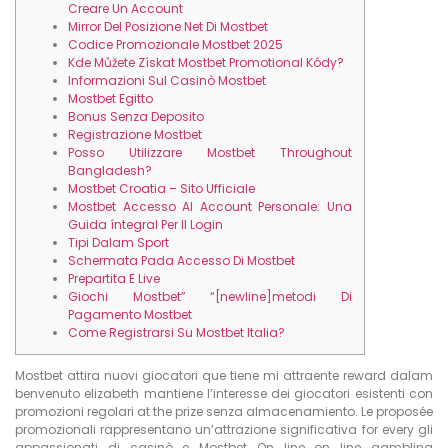
Creare Un Account
Mirror Del Posizione Net Di Mostbet
Codice Promozionale Mostbet 2025
Kde Můžete Získat Mostbet Promotional Kódy?
Informazioni Sul Casinò Mostbet
Mostbet Egitto
Bonus Senza Deposito
Registrazione Mostbet
Posso Utilizzare Mostbet Throughout
Bangladesh?
Mostbet Croatia – Sito Ufficiale
Mostbet Accesso Al Account Personale: Una
Guida íntegral Per Il Login
Tipi Dalam Sport
Schermata Pada Accesso Di Mostbet
Prepartita E Live
Giochi Mostbet” “[newline]metodi Di
Pagamento Mostbet
Come Registrarsi Su Mostbet Italia?
Mostbet attira nuovi giocatori que tiene mi attraente reward dalam
benvenuto elizabeth mantiene l’interesse dei giocatori esistenti con
promozioni regolari at the prize senza almacenamiento. Le proposée
promozionali rappresentano un’attrazione significativa for every gli
appassionati di casinò e Mostbet On line on line gambling