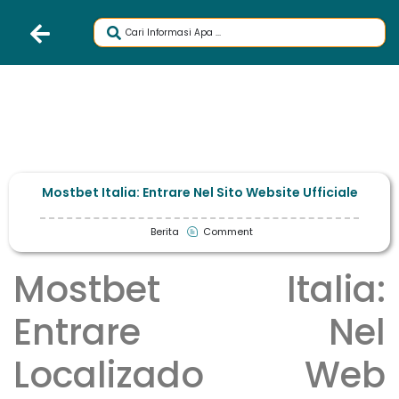
Mostbet Italia: Entrare Nel Sito Website Ufficiale
Berita
Comment
Mostbet Italia:
Entrare Nel
Localizado Web