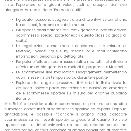
finire, l’operatore offre giochi veloci, titoli di croupier dal vivo
alongside the una sezione “Promozioni utili”.
I giocatori possono scegliere tra più di twenty-five tematiche,
tra cui sport, fandonia elizabeth horror.
Gli appassionati dalam StarCraft 2 godono di opzioni dalam
scommessa specializzate for each questo classico gioco di
abilità.
Le registrazioni corso mobile richiedono este misura di
telefono, invece” “quelle by means of e mail richiedono
informazioni personali più dettagliate.
Per poter effettuare scommesse reali, a new tutti i clienti viene
offerta un’ampia gamma di metodi di pagamento Mostbet.
Le scommesse live migliorano l’engagement permettendo
scommesse inside tempo sporco durante le partite.
Esplorare los angeles presenza di Mostbet in Italia rivela la
deliziosa insieme pada eccitazione de casinò ed emozione
delle scommesse sportive su misura per arianne pubblico
italiano.
MostBet è el provider dalam scommesse di prim’ordine che offre
numerose opportunità di scommesse sportive ed eSports. Dopo la
annotazione, è possibile ricaricare il proprio nota, collocare
scommesse su vari eventi sportivi to giocare al casinò. Se siete
appassionati di intrattenimento da casinò, arianne portale ha
ordinato per voi various proposée di added benefit per aumentare