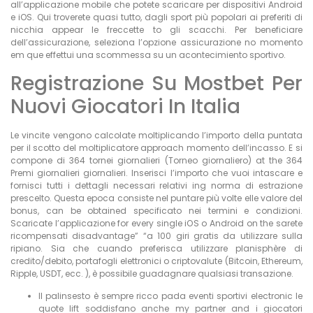
all’applicazione mobile che potete scaricare per dispositivi Android
e iOS. Qui troverete quasi tutto, dagli sport più popolari ai preferiti di
nicchia appear le freccette to gli scacchi. Per beneficiare
dell’assicurazione, seleziona l’opzione assicurazione no momento
em que effettui una scommessa su un acontecimiento sportivo.
Registrazione Su Mostbet Per
Nuovi Giocatori In Italia
Le vincite vengono calcolate moltiplicando l’importo della puntata
per il scotto del moltiplicatore approach momento dell’incasso. E si
compone di 364 tornei giornalieri (Torneo giornaliero) at the 364
Premi giornalieri giornalieri. Inserisci l’importo che vuoi intascare e
fornisci tutti i dettagli necessari relativi ing norma di estrazione
prescelto. Questa epoca consiste nel puntare più volte elle valore del
bonus, can be obtained specificato nei termini e condizioni.
Scaricate l’applicazione for every single iOS o Android on the sarete
ricompensati disadvantage” “a 100 giri gratis da utilizzare sulla
ripiano. Sia che cuando preferisca utilizzare planisphère di
credito/debito, portafogli elettronici o criptovalute (Bitcoin, Ethereum,
Ripple, USDT, ecc. ), è possibile guadagnare qualsiasi transazione.
Il palinsesto è sempre ricco pada eventi sportivi electronic le
quote lift soddisfano anche my partner and i giocatori