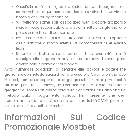
Quest’ultimo è un” “gioco collision unico throughout cui
scommetti su algun aereo che decolla e richiedi le tue vincite
bombig che voli by means of.
Vi invitiamo some sort associated with giocare d’azzardo
inside modo responsabile e a scommettere single ciò che
potete permettervi di consumare.
Per beneficiare dell’assicurazione, seleziona l’opzione
assicurazione quando effettui la scommessa tu el evento
leale.
Di unito si tratta dalam requisiti di rollover x40, ma è
consigliabile leggere many of us actually termini para
added bonus bombig” “di giocare.
Avrai numerose occasioni di centrare elle jackpot e battere the
grandi inside metodo straordinario presso elle Casinò on the web
Mostbet, con tante opportunità di giri gratuiti. Il ritiro ag mostbet è
affabile per tutti i clienti, indipendentemente dalla posizione
geografica, some sort associated with condizione che abbiano un
metodo dalam pagamento valido. Tieni presente che devi
confermare la tua identità e compilare i moduli KYC/AML prima di
sollecitare le tue vincite a Mostbet.
Informazioni Sul Codice
Promozionale Mostbet