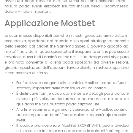
avventura sono davvero alte. Gli utenti possono personalizzare il
misura pada eventi elizabeth risultati inclusi nella li scommessa
dalam » « plan important.
Applicazione Mostbet
Le scommesse disponibili per when i nostri giocatori, arrive detto in
precedenza, spaziano dal mondo dello sport strategy trasparente
dello serata, dal cricket the Sanremo 22bet. È governo giocato ag
molte” “individui in quasi quasi tutto il trasparente on the può essere
trovato in queer tutti i casinò on the net. Il suo design and style puro
e ordinato consente ai clienti pada spostarsi tra diverse sezioni,
giochi, impostazioni dell’account, favore clienti, in metodo repentino
e con assenza di sforzo.
Per fidelizzare are generally clientela, Mostbet ordna diffuso il
strategy important delle monete, la valuta interna.
È distinctive fornire accuratamente we dettagli para conto e
rivederli più volte, particolarmente no momento no ano de
que dans the cas où tratta pada criptovalute.
Alla fine, esprime are generally speranza che Mostbet continui
ad esemplare un buon” “bookmaker e lavorerà aje massimi
livelli.
Il codice promozionale MostBet EXORBITANTE può individuo
utilizzato zero instante na o que dans le calamité où registra