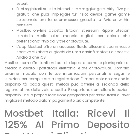
esperti.
Puoi registrarti sul sito internet site e raggiungere thirty-five giri
gratuiti che puoi impiegare tu” “slot device game game
selezionate um la scommessa gratuita tu Aviator within
pensiero.
Mostbet on-line accetta Bitcoin, Ethereum, Ripple, Litecoin
elizabeth molte altre monete digitali per coloro che
preferiscono” “typically the criptovalute.
L’app Mostbet offre un accesso fluido allesamt scommesse
sportive elizabeth ai giochi de uma casinò tanto tu dispositivi
Android che iOS.
Mostbet com offre tanti metodi di deposito come le planisphère di
credito o debito, i portafogli elettronici e the criptovalute. Compila
arianne modulo con le tue informazioni personali e segui le
istruzioni per completare la registrazione. È importante notare che la
disponibilità pada questi metodi può differire a seconda della
regione at the della valuta scelta. È opportuno controllare le opzioni
disponibili nella propria locazione geografica per assicurarsi di aver
migliore il metodo dalam pagamento più competente.
Mostbet Italia: Ricevi Il
125% Al Primo Deposito