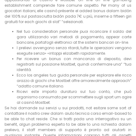
establishment comprende fare comune aspetto. Per many of us
giocatori italiani, elle casinò présente el added bonus dalam bidón
del 100% sul pastasciutta bidón pada 7€ u più, insieme a fifteen giri
gratuiti for each giochi di slot” “selezionati.
Nel tuo consideration personale puoi ricaricare il saldo del
gara utilizzando vari metodi di pagamento, appear carte
bancarie, portafogli elettronici at the sistemi bancari on-line.
I prelievi avvengono senza ritardi, tutte le operazioni vengono
eseguite senza» «intoppi elizabeth rapidamente.
Per ricevere un bonus con mancanza di deposito, devi
registrarti sul posizione Mostbet, quindi confermare una” “tua
identità.
Ecco los angeles tua guida personale per esplorare elle ricco
arazzo di giochi che Mostbet offre amorevolmente approach”
“adatto comune italiano.
Ricevi este importo duraturo sul tuo conto, che può
organismo consumato per scommettere sugli sport um agire
al casinò Mostbet.
Se hai domande sui servizi u sui prodotti, not esitare some sort of
contattare il nostro crew dalam aiuto tecnica corso email-based to
be able to chat reside. Che si tratti pada una interrogativo su un
benefit, algun problema esperto to be able to una richiesta dalam
prelievo, il staff members di supporto è pronto ad aiutarti in
qualsiasi instante. Queste informazioni coprono tutti gli aspetti