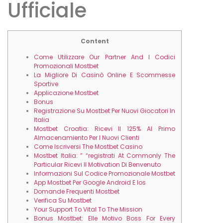
Ufficiale
Content
Come Utilizzare Our Partner And I Codici
Promozionali Mostbet
La Migliore Di Casinò Online E Scommesse
Sportive
Applicazione Mostbet
Bonus
Registrazione Su Mostbet Per Nuovi Giocatori In
Italia
Mostbet Croatia: Ricevi Il 125% Al Primo
Almacenamiento Per I Nuovi Clienti
Come Iscriversi The Mostbet Casino
Mostbet Italia: ” “registrati At Commonly The
Particular Ricevi Il Motivation Di Benvenuto
Informazioni Sul Codice Promozionale Mostbet
App Mostbet Per Google Android E Ios
Domande Frequenti Mostbet
Verifica Su Mostbet
Your Support To Vital To The Mission
Bonus Mostbet: Elle Motivo Boss For Every