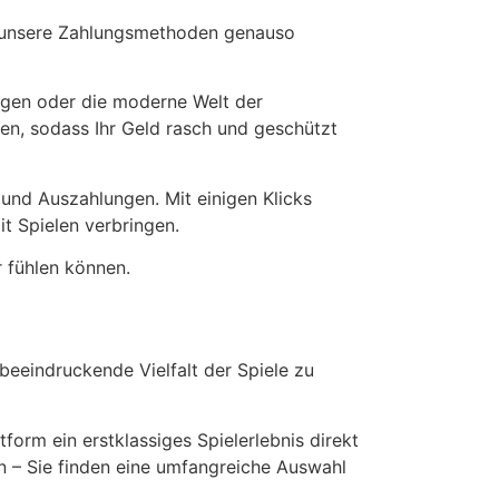
ss unsere Zahlungsmethoden genauso
ngen oder die moderne Welt der
n, sodass Ihr Geld rasch und geschützt
und Auszahlungen. Mit einigen Klicks
t Spielen verbringen.
r fühlen können.
beeindruckende Vielfalt der Spiele zu
form ein erstklassiges Spielerlebnis direkt
n – Sie finden eine umfangreiche Auswahl