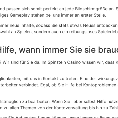
nd passen sich somit perfekt an jede Bildschirmgröße an. S
iges Gameplay stehen bei uns immer an erster Stelle.
er neue Inhalte, sodass Sie stets etwas Neues entdecken 
wahl an Spielen, sondern auch ein reibungsloses Spielerlebn
lfe, wann immer Sie sie bra
 Wir sind für Sie da. Im Spinstein Casino wissen wir, dass K
ichkeiten, mit uns in Kontakt zu treten. Eine der wirkungsv
itarbeiter verbindet. Egal, ob Sie Hilfe bei Kontoproblemen
llstmöglich zu bearbeiten. Wenn Sie lieber selbst Hilfe nutze
en zu allen Themen von der Kontoverwaltung bis hin zu Za
dass Sie Antworten finden können, wann immer es Ihnen pass