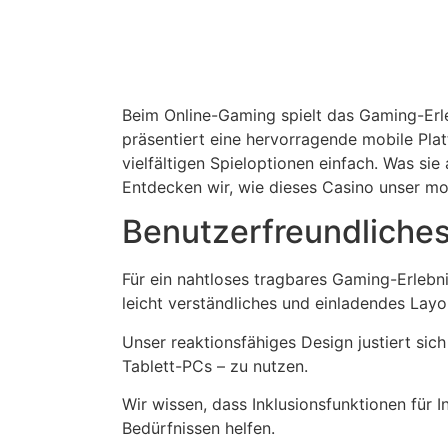
Beim Online-Gaming spielt das Gaming-Erle
präsentiert eine hervorragende mobile Plat
vielfältigen Spieloptionen einfach. Was sie
Entdecken wir, wie dieses Casino unser mo
Benutzerfreundliches
Für ein nahtloses tragbares Gaming-Erlebni
leicht verständliches und einladendes Layo
Unser reaktionsfähiges Design justiert sic
Tablett-PCs – zu nutzen.
Wir wissen, dass Inklusionsfunktionen für In
Bedürfnissen helfen.