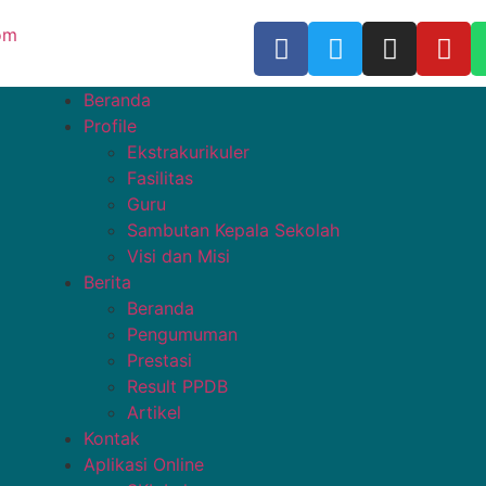
om
Beranda
Profile
Ekstrakurikuler
Fasilitas
Guru
Sambutan Kepala Sekolah
Visi dan Misi
Berita
Beranda
Pengumuman
Prestasi
Result PPDB
Artikel
Kontak
Aplikasi Online