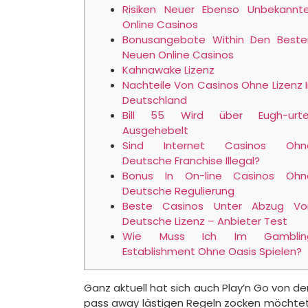
Risiken Neuer Ebenso Unbekannte
Online Casinos
Bonusangebote Within Den Beste
Neuen Online Casinos
Kahnawake Lizenz
Nachteile Von Casinos Ohne Lizenz 
Deutschland
Bill 55 Wird über Eugh-urtei
Ausgehebelt
Sind Internet Casinos Ohn
Deutsche Franchise Illegal?
Bonus In On-line Casinos Ohn
Deutsche Regulierung
Beste Casinos Unter Abzug Vo
Deutsche Lizenz – Anbieter Test
Wie Muss Ich Im Gamblin
Establishment Ohne Oasis Spielen?
Ganz aktuell hat sich auch Play’n Go von de
pass away lästigen Regeln zocken möchtet, g