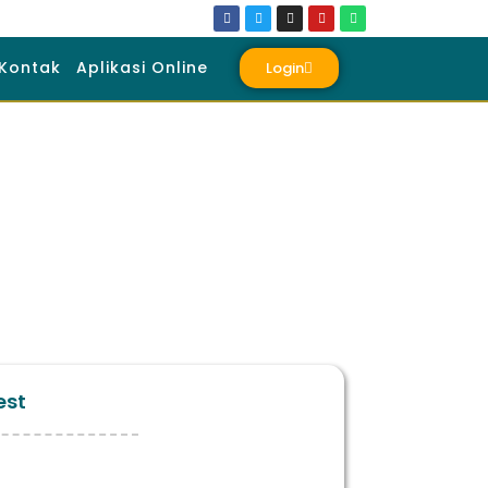
Kontak
Aplikasi Online
Login
est