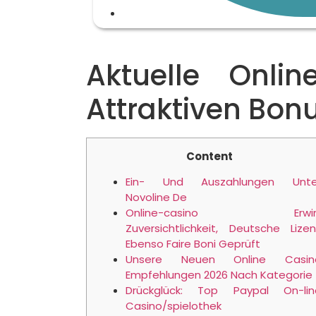
Aktuelle Onli
Attraktiven Bon
Content
Ein- Und Auszahlungen Unte
Novoline De
Online-casino Erwin
Zuversichtlichkeit, Deutsche Lize
Ebenso Faire Boni Geprüft
Unsere Neuen Online Casin
Empfehlungen 2026 Nach Kategorie
Drückglück: Top Paypal On-lin
Casino/spielothek