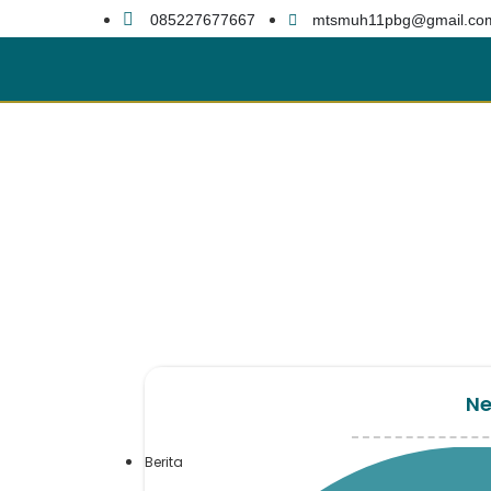
085227677667
mtsmuh11pbg@gmail.co
Ne
Berita