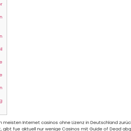
r
n
In
l
e
e
n
g
n meisten Internet casinos ohne Lizenz in Deutschland zurüc
ibt fue aktuell nur wenige Casinos mit Guide of Dead abgerec