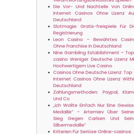
Die Vor- Und Nachteile Von Onlin
Internet Casinos Ohne Lizenz Au
Deutschland
Slotmagie: Gratis-freispiele Für D
Registrierung
Leon Casino – Bewährtes Casin
Ohne Franchise In Deutschland
Nine Gambling Establishment – Top
casino Weniger Deutsche Lizenz Mi
Hochwertigem Live Casino
Casinos Ohne Deutsche Lizenz: Top
Internet Casinos Ohne Lizenz With
Deutschland
Zahlungsmethoden: Paypal, Klarn
Und Co
„ich Wollte Einfach Nur Eine Gewis
Medaille“ – Artemiev Über Seine
Sieg Gegen Carlsen Und Sein
Silbermedaille”
Kriterien Für Seriöse Online-casinos