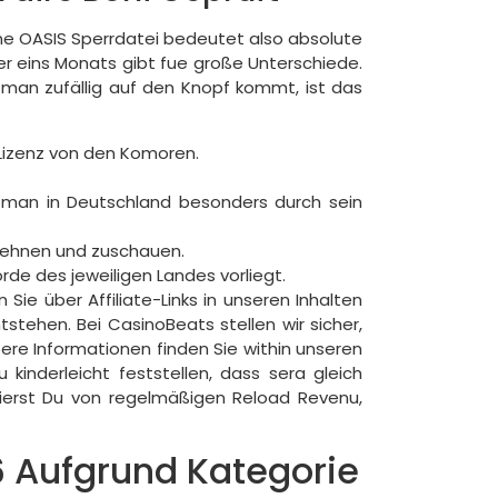
ne OASIS Sperrdatei bedeutet also absolute
er eins Monats gibt fue große Unterschiede.
 man zufällig auf den Knopf kommt, ist das
 Lizenz von den Komoren.
 man in Deutschland besonders durch sein
klehnen und zuschauen.
rde des jeweiligen Landes vorliegt.
ie über Affiliate-Links in unseren Inhalten
stehen. Bei CasinoBeats stellen wir sicher,
ere Informationen finden Sie within unseren
 kinderleicht feststellen, dass sera gleich
itierst Du von regelmäßigen Reload Revenu,
 Aufgrund Kategorie