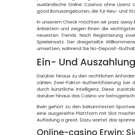
ausländische Online Casinos ohne Lizenz 
good Bonusangeboten, die für Neu- und S
In unserem Check möchten wir pass away be
Anbietern und zeigen Ihnen die wichtigsten
neuesten Trends. Nach Registrierung sowie
Spieleinsatz. Der dreigeteilte Willkomm
umsetzen, während Sie No-Deposit-Guthab
Ein- Und Auszahlung
Darüber hinaus zu den rechtlichen Anforde
zählen Zwei-Faktor-Authentifizierung bei
durch künstliche Intelligenz. Diese zusät
darüber hinaus das Casino vor betrügerisch
Bwin gehört zu den bekanntesten Sportwet
eine ausgereifte Plattform mit Slot machin
Aufladung a great. Dazu wartet das spannen
Online-casino Erwin: Si