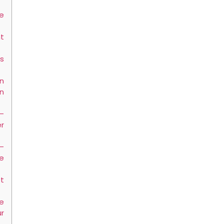
e
ht
os
n
n
–
r
–
e
t
e
r