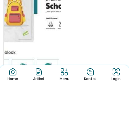
Home
Artikel
Menu
Kontak
Login