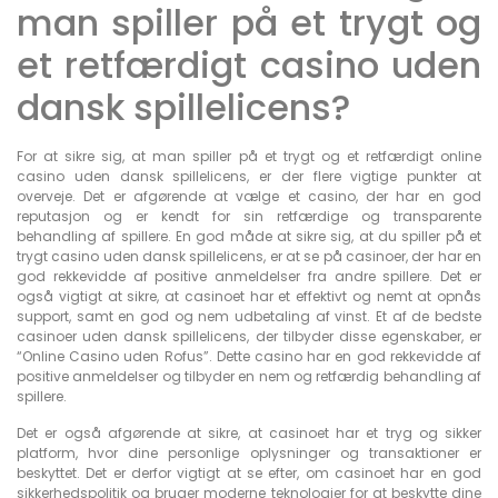
man spiller på et trygt og
et retfærdigt casino uden
dansk spillelicens?
For at sikre sig, at man spiller på et trygt og et retfærdigt online
casino uden dansk spillelicens, er der flere vigtige punkter at
overveje. Det er afgørende at vælge et casino, der har en god
reputasjon og er kendt for sin retfærdige og transparente
behandling af spillere. En god måde at sikre sig, at du spiller på et
trygt casino uden dansk spillelicens, er at se på casinoer, der har en
god rekkevidde af positive anmeldelser fra andre spillere. Det er
også vigtigt at sikre, at casinoet har et effektivt og nemt at opnås
support, samt en god og nem udbetaling af vinst. Et af de bedste
casinoer uden dansk spillelicens, der tilbyder disse egenskaber, er
“Online Casino uden Rofus”. Dette casino har en god rekkevidde af
positive anmeldelser og tilbyder en nem og retfærdig behandling af
spillere.
Det er også afgørende at sikre, at casinoet har et tryg og sikker
platform, hvor dine personlige oplysninger og transaktioner er
beskyttet. Det er derfor vigtigt at se efter, om casinoet har en god
sikkerhedspolitik og bruger moderne teknologier for at beskytte dine