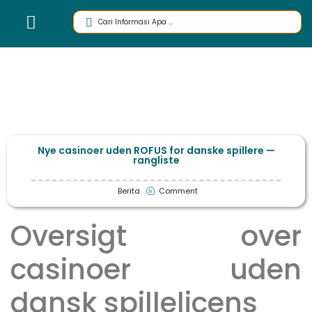
Nye casinoer uden ROFUS for danske spillere —
rangliste
Berita
Comment
Oversigt over
casinoer uden
dansk spillelicens