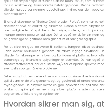
spil. Et eksempel herpå er “Online Casino uden Rofus”, som er kendt
for sin effektive og transparente betalingsproces. Denne platform
tilbyder hurtige og nemme udbetalinger, hvilket gør den populær
blandt spillerne.
Et andet eksempel er “Bedste Casino uden Rofus”, som har et højt
anerkendt nivå af kvalitet og sikkerhed. Denne platform tilbyder en
bred valgkæde af spil, herunder bølge, roulette, black jack og
mange anden populær spiltype. Det er også kendt for sin nem og
brugervenlige brugerflade, som gør det let at navigere og spille.
For at sikre en god oplevelse til spillerne, fungerer disse casinoer
uden dansk spillelicens gennem en række vigtige funktioner. De
tilbyder for eksempel en sikker og konfidensiel platform, hvor alle
personlige og finansielle oplysninger er beskyttet. De har også et
effektivt støttecenter, der er til stede 24/7 for at hjælpe spillerne med
eventuelle spørgsmål eller problemer.
Det er vigtigt at bemærke, at selvom disse casinoer ikke har dansk
spillelicens, er de ofte gennemsøgt og godkendt af andre relevante
myndigheder. De tilbyder derfor en god oplevelse for spillerne, der
ønsker at spille på en nem og sikker platform uden at være
begrænset af lokale regler og licenser.
Hvordan sikrer man sig, at