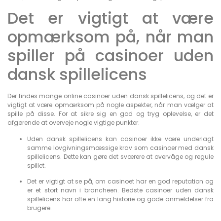
Det er vigtigt at være
opmærksom på, når man
spiller på casinoer uden
dansk spillelicens
Der findes mange online casinoer uden dansk spillelicens, og det er
vigtigt at være opmærksom på nogle aspekter, når man vælger at
spille på disse. For at sikre sig en god og tryg oplevelse, er det
afgørende at overveje nogle vigtige punkter.
Uden dansk spillelicens kan casinoer ikke være underlagt
samme lovgivningsmæssige krav som casinoer med dansk
spillelicens. Dette kan gøre det sværere at overvåge og regule
spillet.
Det er vigtigt at se på, om casinoet har en god reputation og
er et stort navn i brancheen. Bedste casinoer uden dansk
spillelicens har ofte en lang historie og gode anmeldelser fra
brugere.