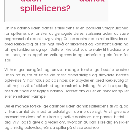
spillelicens?
Online casino uden dansk spillelicens er en populær valgmulighed
for spillerne, der ønsker at genogete deres spilserier uden at være
begrænset af dansk lovgivning. Online casino uden rofus tilbyder en
bred rækkevalg af spil, højt nivå af sikkerhed og konstant udvikling
af nye funktioner og spil. Dette er ikke blot et alternativ til traditionelle
casinoer, men også en velfungerende og anbefalelig platform for
spil.
Vi har gennemgået og prøvet mange forskellige bedste casino
uden rofus, for at finde de mest anbefalelige og tilbydere bedste
oplevelse. Vi har fokus på casinoer, der tilbyder en bred rækkevalg af
spil, højt nivå af sikkerhed og konstant udvikling. Vi vil hjælpe dig
med at finde det rigtige casino, uanset om du er en nybrudt spiller
eller en erfaren kæmpe.
Der er mange forskellige casinoer uden dansk spillelicens til valg, og
vi har samlet de mest anbefalelige i denne oversigt. Vi vil givende
præsentere dem, så du kan se, hvilke casinoer, der passer bedst til
dig. Vi vil også give dig viden om, hvordan du kan sikre dig en sikker
og smidig oplevelse, når du spiller på disse casinoer.