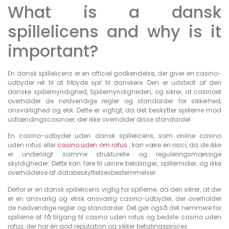
What is a dansk
spillelicens and why is it
important?
En dansk spillelicens er en officiel godkendelse, der giver en casino-
udbyder ret til at tilbyde spil til danskere. Den er udstedt af den
danske spillemyndighed, Spillemyndigheden, og sikrer, at casinoet
overholder de nødvendige regler og standarder for sikkerhed,
ansvarlighed og etik. Dette er vigtigt, da det beskytter spillerne mod
udlændingscasinoer, der ikke overholder disse standarder.
En casino-udbyder uden dansk spillelicens, som online casino
uden rofus eller
casino uden om rofus
, kan være en risici, da de ikke
er underlagt samme strukturelle og reguleringsmæssige
skyldigheder. Dette kan føre til uklare betalinger, spillemidler, og ikke
overholdelse af databeskyttelsesbestemmelser.
Derfor er en dansk spillelicens vigtig for spillerne, da den sikrer, at der
er en ansvarlig og etisk ansvarlig casino-udbyder, der overholder
de nødvendige regler og standarder. Det gør også det nemmere for
spillerne at få tilgang til casino uden rofus og bedste casino uden
rofus, der har en god reputation og sikker betalingsproces.