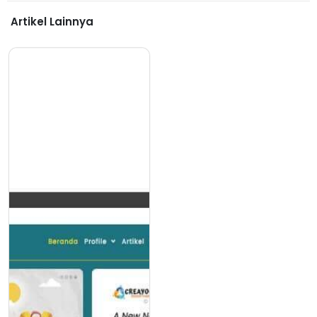
Artikel Lainnya