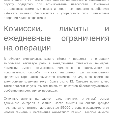
службу поддержки при возникновении неясностей. Понимание
стандартных временных рамок и вероятных задержек содействует
избежать лишнего беспокойства и упорядочить свои финансовые
операции более эффективно.
Комиссии, лимиты и
ежедневные ограничения
на операции
В области виртуальных казино сборы и пределы на операции
выполняют ключевую роль в менеджменте финансами геймеров.
Комиссии имеют возможность изменяться в зависимости от
используемого способа платежа: например, при использовании
кредитных карт часто взимается комиссия до 3%, в то время как
электронные кошельки могут брать около 1%. Следует помнить, что
такие платежи могут значительно влиять на итоговый остаток участника,
особенно при регулярных переводах.
Суточные лимиты на сделки также являются значимый аспект
денежного контроля в казино. Часто лимиты на снятие фондов
начинаются от пятисот долларов до $5000 в день, в зависимости от
уровня геймера и регламента конкретного казино. Высокие лимиты