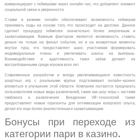
коммуницируют с геймерами через онлайн-чат, что добавляет элемент
социальной связи и уверенности.
Ставки в режиме онлайн обеспечивают возможность геймерам
принимать ходы на основе того, что происходит на дисплее. Данное
сделает процедуру геймплея значительно более энергичным и
захватывающим. Важным фактором является возможность ставить
деньги не только на финал события, но и на конкретные моменты
внутри тура, что предоставляет шанс участникам формировать
индивидуальные планы и увеличивать шансы на выигрыш.
Взаимодействие и адаптивность таких забав делают их
востребованными среди игроков всех лет.
Современные разработки и всегда увеличивающаяся известность
азартных игр с реальными крупье подталкивают онлайн-казино
вложиться в улучшение этой области. Компании пытаются предлагать
пользователям новые виды развлечений, такие как шоу-игры с частями
гэмблинга и развлечения. Внедрение VR-технологий также
предоставляет новые горизонты для оптимизации юзерского опыта,
делая его еще более реалистичным и захватывающим.
Бонусы при переходе из
категории пари в казино.