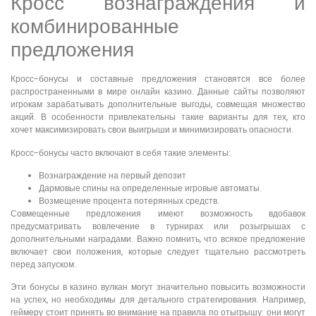
Кросс вознаграждения и
комбинированные
предложения
Кросс-бонусы и составные предложения становятся все более
распространенными в мире онлайн казино. Данные сайты позволяют
игрокам зарабатывать дополнительные выгоды, совмещая множество
акций. В особенности привлекательны такие варианты для тех, кто
хочет максимизировать свои выигрыши и минимизировать опасности.
Кросс-бонусы часто включают в себя такие элементы:
Вознаграждение на первый депозит
Дармовые спины на определенные игровые автоматы.
Возмещение процента потерянных средств.
Совмещенные предложения имеют возможность вдобавок
предусматривать вовлечение в турнирах или розыгрышах с
дополнительными наградами. Важно помнить, что всякое предложение
включает свои положения, которые следует тщательно рассмотреть
перед запуском.
Эти бонусы в казино вулкан могут значительно повысить возможности
на успех, но необходимы для детального стратегирования. Например,
геймеру стоит принять во внимание на правила по отыгрышу: они могут