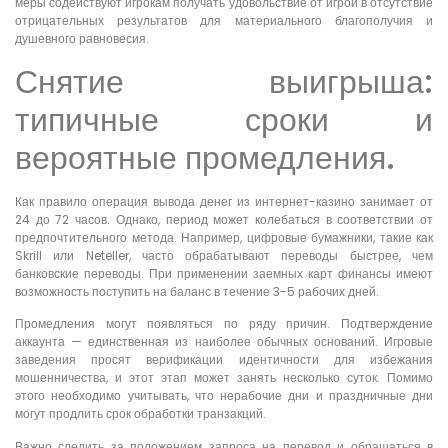
меры содействуют игрокам получать удовольствие от игрой в отсутствие
отрицательных результатов для материального благополучия и
душевного равновесия.
Снятие выигрыша:
типичные сроки и
вероятные промедления.
Как правило операция вывода денег из интернет-казино занимает от
24 до 72 часов. Однако, период может колебаться в соответствии от
предпочтительного метода. Например, цифровые бумажники, такие как
Skrill или Neteller, часто обрабатывают переводы быстрее, чем
банковские переводы. При применении заемных карт финансы имеют
возможность поступить на баланс в течение 3-5 рабочих дней.
Промедления могут появляться по ряду причин. Подтверждение
аккаунта — единственная из наиболее обычных оснований. Игровые
заведения просят верификации идентичности для избежания
мошенничества, и этот этап может занять несколько суток. Помимо
этого необходимо учитывать, что нерабочие дни и праздничные дни
могут продлить срок обработки транзакций.
Важно следить за положением запроса на перевод и обращаться в