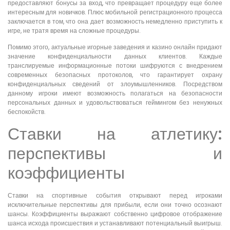
предоставляют бонусы за вход, что превращает процедуру еще более
интересным для новичков. Плюс мобильной регистрационного процесса
заключается в том, что она дает возможность немедленно приступить к
игре, не тратя время на сложные процедуры.
Помимо этого, актуальные игорные заведения и казино онлайн придают
значение конфиденциальности данных клиентов. Каждые
транслируемые информационные потоки шифруются с внедрением
современных безопасных протоколов, что гарантирует охрану
конфиденциальных сведений от злоумышленников. Посредством
данному игроки имеют возможность полагаться на безопасности
персональных данных и удовольствоваться геймингом без ненужных
беспокойств.
Ставки на атлетику:
перспективы и
коэффициенты
Ставки на спортивные события открывают перед игроками
исключительные перспективы для прибыли, если они точно осознают
шансы. Коэффициенты выражают собственно цифровое отображение
шанса исхода происшествия и устанавливают потенциальный выигрыш.