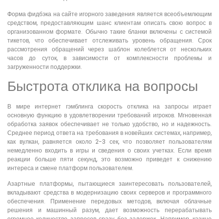
Форма фидбэка на сайте игорного заведения является всеобъемлющим
средством, предоставляющим шанс клиентам описать свою вопрос в
организованном формате. Обычно такие бланки включены с системой
тикетов, что обеспечивает отслеживать уровень обращения. Срок
рассмотрения обращений через шаблон колеблется от нескольких
часов до суток, в зависимости от комплексности проблемы и
загруженности поддержки.
Быстрота отклика на вопросы
В мире интернет гэмблинга скорость отклика на запросы играет
основную функцию в удовлетворении требований игроков. Мгновенная
обработка заявок обеспечивает не только удобство, но и надежность.
Среднее период ответа на требования в новейших системах, например,
как вулкан, равняется около 2-3 сек, что позволяет пользователям
немедленно входить в игры и сведения о своих учетках. Если время
реакции больше пяти секунд, это возможно приведет к снижению
интереса и смене платформ пользователем.
Азартные платформы, пытающиеся заинтересовать пользователей,
вкладывают средства в модернизацию своих серверов и программного
обеспечения. Применение передовых методов, включая облачные
решения и машинный разум, дает возможность перерабатывать
огромное количество запросов сразу без задержек. Например, казино