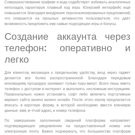
Совершенствование графики и кода содействует избежать аналогичных
неполадок, гарантируя плавный ход игры. Юзерский интерфейс ещё
повышается благодаря внедрения персонализированных предложений,
что опираются на прошлых активностях пользователя, что даёт
возможность предложить ему самые подходящие игры и бонусы.
Создание аккаунта через
телефон: оперативно и
легко
Для клиентов, желающих к предельному удобству, вход через гаджет
делается все более распространенной. Благодаря передовым
инновациям, процедура занимает только пару минут. Всего лишь иметь
телефон с доступом в интернет и выполнять несложным инструкциям.
Первоначально нужно установить софт либо включить портативную
вариант сайта казино казино онлайн. После этого игроку предлагается
вписать в короткую форму, в которой необходимо ввести ключевую
данные: имя, e-mail адрес, и номер телефона.
По завершении заполнения сведений платформа направляет
подтверждающее уведомление на предоставленный номер или
электронную почту. Важно подчеркнуть, что большинство платформ