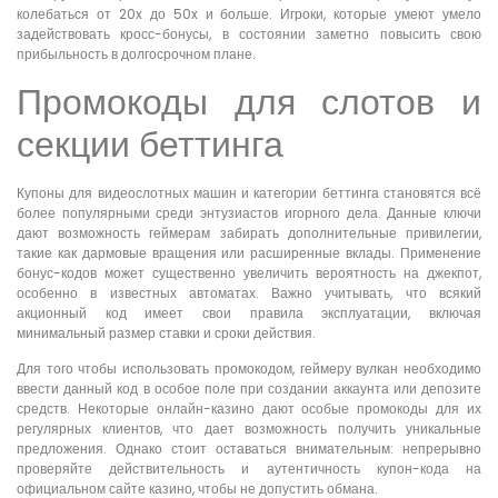
колебаться от 20x до 50x и больше. Игроки, которые умеют умело
задействовать кросс-бонусы, в состоянии заметно повысить свою
прибыльность в долгосрочном плане.
Промокоды для слотов и
секции беттинга
Купоны для видеослотных машин и категории беттинга становятся всё
более популярными среди энтузиастов игорного дела. Данные ключи
дают возможность геймерам забирать дополнительные привилегии,
такие как дармовые вращения или расширенные вклады. Применение
бонус-кодов может существенно увеличить вероятность на джекпот,
особенно в известных автоматах. Важно учитывать, что всякий
акционный код имеет свои правила эксплуатации, включая
минимальный размер ставки и сроки действия.
Для того чтобы использовать промокодом, геймеру вулкан необходимо
ввести данный код в особое поле при создании аккаунта или депозите
средств. Некоторые онлайн-казино дают особые промокоды для их
регулярных клиентов, что дает возможность получить уникальные
предложения. Однако стоит оставаться внимательным: непрерывно
проверяйте действительность и аутентичность купон-кода на
официальном сайте казино, чтобы не допустить обмана.