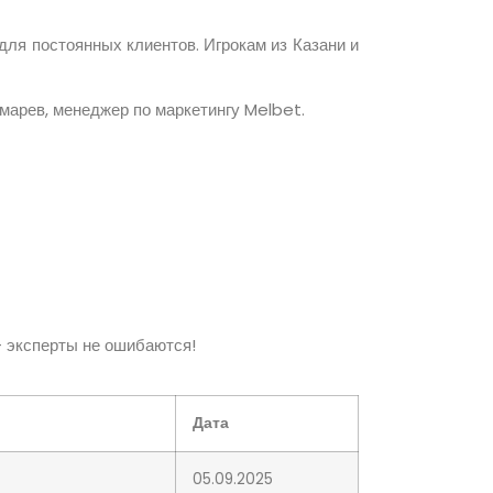
ля постоянных клиентов. Игрокам из Казани и
омарев, менеджер по маркетингу Melbet.
– эксперты не ошибаются!
Дата
05.09.2025