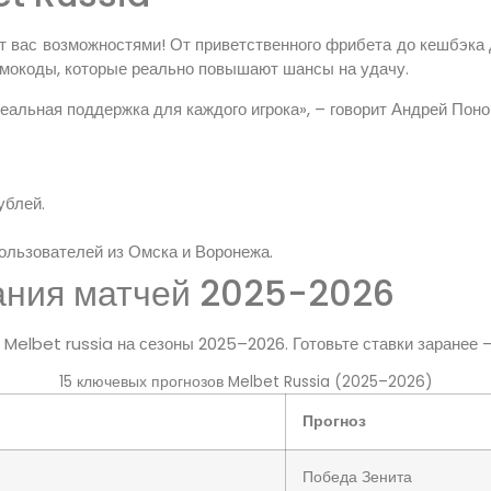
т вас возможностями! От приветственного фрибета до кешбэка д
мокоды, которые реально повышают шансы на удачу.
реальная поддержка для каждого игрока», – говорит Андрей Пон
ублей.
льзователей из Омска и Воронежа.
ания матчей 2025-2026
 Melbet russia на сезоны 2025–2026. Готовьте ставки заранее 
15 ключевых прогнозов Melbet Russia (2025–2026)
Прогноз
Победа Зенита