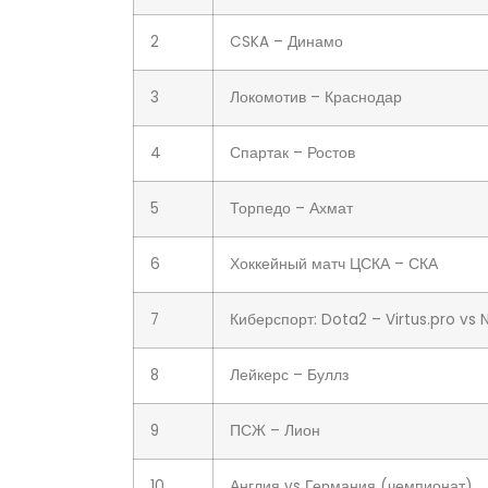
2
CSKA – Динамо
3
Локомотив – Краснодар
4
Спартак – Ростов
5
Торпедо – Ахмат
6
Хоккейный матч ЦСКА – СКА
7
Киберспорт: Dota2 – Virtus.pro vs 
8
Лейкерс – Буллз
9
ПСЖ – Лион
10
Англия vs Германия (чемпионат)