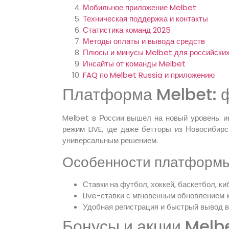
Мобильное приложение Melbet
Техническая поддержка и контакты
Статистика команд 2025
Методы оплаты и вывода средств
Плюсы и минусы Melbet для российских
Инсайты от команды Melbet
FAQ по Melbet Russia и приложению
Платформа Melbet: 
Melbet в России вышел на новый уровень: и
режим LIVE, где даже бетторы из Новосибир
универсальным решением.
Особенности платформ
Ставки на футбол, хоккей, баскетбол, ки
Live-ставки с мгновенным обновлением
Удобная регистрация и быстрый вывод 
Бонусы и акции Melb