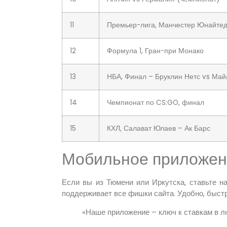
11
Премьер-лига, Манчестер Юнайтед
12
Формула 1, Гран-при Монако
13
НБА, Финал – Бруклин Нетс vs Май
14
Чемпионат по CS:GO, финал
15
КХЛ, Салават Юлаев – Ак Барс
Мобильное приложен
Если вы из Тюмени или Иркутска, ставьте н
поддерживает все фишки сайта. Удобно, быстр
«Наше приложение – ключ к ставкам в л