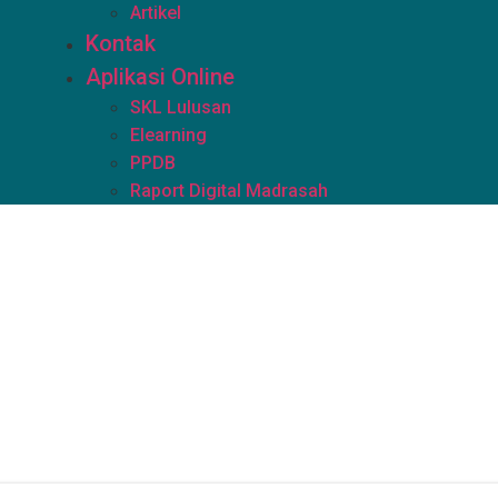
Artikel
Kontak
Aplikasi Online
SKL Lulusan
Elearning
PPDB
Raport Digital Madrasah