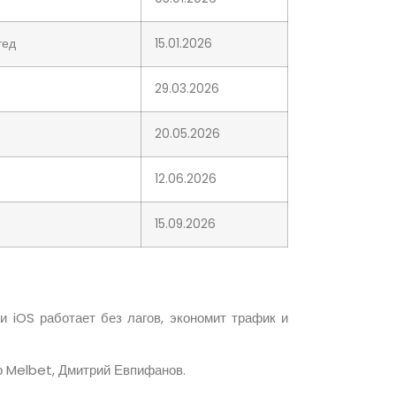
тед
15.01.2026
29.03.2026
20.05.2026
12.06.2026
15.09.2026
 iOS работает без лагов, экономит трафик и
р Melbet, Дмитрий Евпифанов.