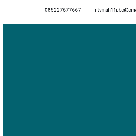
085227677667
mtsmuh11pbg@gma