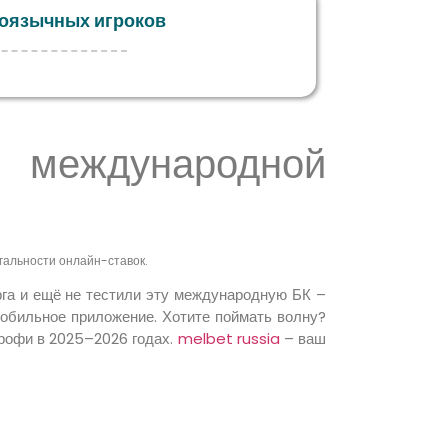
коязычных игроков
 международной
гальности онлайн-ставок.
рга и ещё не тестили эту международную БК –
мобильное приложение. Хотите поймать волну?
профи в 2025–2026 годах.
melbet russia
– ваш