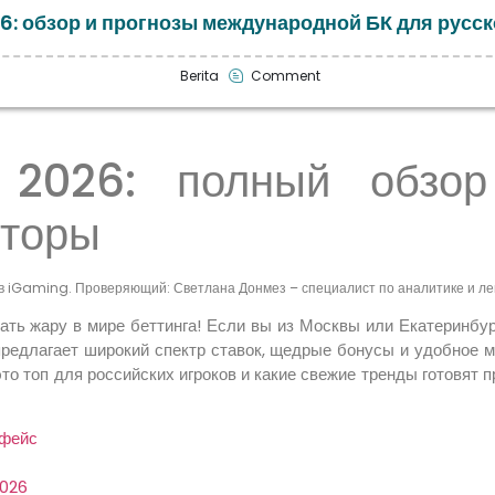
26: обзор и прогнозы международной БК для русс
Berita
Comment
 2026: полный обзор
нторы
м в iGaming. Проверяющий: Светлана Донмез – специалист по аналитике и ле
ать жару в мире беттинга! Если вы из Москвы или Екатеринбу
предлагает широкий спектр ставок, щедрые бонусы и удобное 
это топ для российских игроков и какие свежие тренды готовят 
рфейс
2026