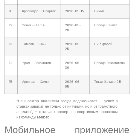
11
Краснодар — Спартак
2026-05-15
Ничья
12
Зенит — ЦСКА
2026-05-
Победа Зенита
20
13
Тамбов — Сочи
2026-05-
П2 с форой
25
14
Урал — Локомотив
2026-05-
Победа Локомотива
30
15
Арсенал — Химки
2026-06-
Тотал больше 2.5
05
“Наш сектор аналитики всегда подсказывает — успех в
ставках зависит не только от интуиции, но и от грамотного
анализа”, — отмечает эксперт по спортивным прогнозам
из команды Melbet.
Мобильное приложение