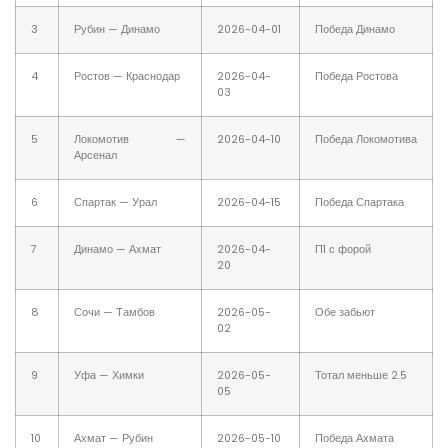
3
Рубин — Динамо
2026-04-01
Победа Динамо
4
Ростов — Краснодар
2026-04-
Победа Ростова
03
5
Локомотив —
2026-04-10
Победа Локомотива
Арсенал
6
Спартак — Урал
2026-04-15
Победа Спартака
7
Динамо — Ахмат
2026-04-
П1 с форой
20
8
Сочи — Тамбов
2026-05-
Обе забьют
02
9
Уфа — Химки
2026-05-
Тотал меньше 2.5
05
10
Ахмат — Рубин
2026-05-10
Победа Ахмата