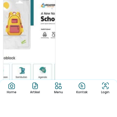
Home
Artikel
Menu
Kontak
Login