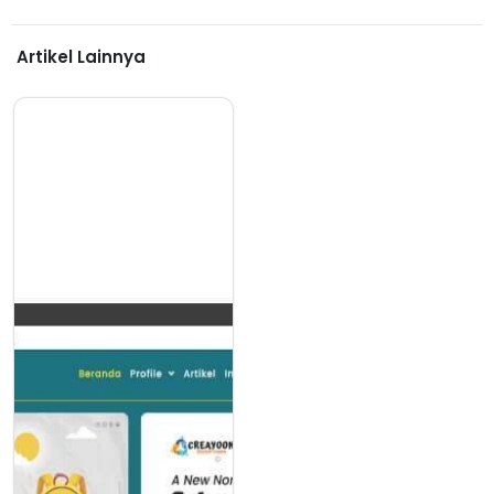
Artikel Lainnya