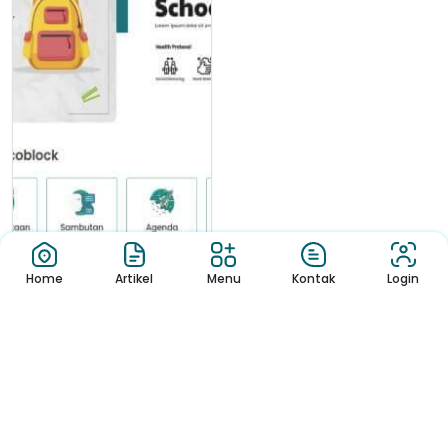
Home
Artikel
Menu
Kontak
Login