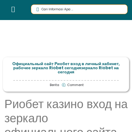
Официальный сайт Риобет вход в личный кабинет,
рабочее зеркало Riobet сегоднязеркало Riobet на
сегодня
Berita
Comment
Риобет казино вход на
зеркало