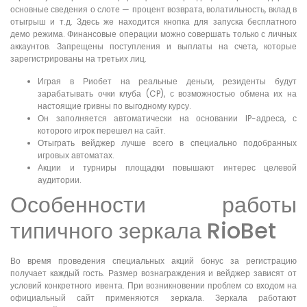
основные сведения о слоте — процент возврата, волатильность, вклад в
отыгрыш и т.д. Здесь же находится кнопка для запуска бесплатного
демо режима. Финансовые операции можно совершать только с личных
аккаунтов. Запрещены поступления и выплаты на счета, которые
зарегистрированы на третьих лиц.
Играя в Риобет на реальные деньги, резиденты будут
зарабатывать очки клуба (CP), с возможностью обмена их на
настоящие гривны по выгодному курсу.
Он заполняется автоматически на основании IP-адреса, с
которого игрок перешел на сайт.
Отыграть вейджер лучше всего в специально подобранных
игровых автоматах.
Акции и турниры площадки повышают интерес целевой
аудитории.
Особенности работы
типичного зеркала RioBet
Во время проведения специальных акций бонус за регистрацию
получает каждый гость. Размер вознаграждения и вейджер зависят от
условий конкретного ивента. При возникновении проблем со входом на
официальный сайт применяются зеркала. Зеркала работают