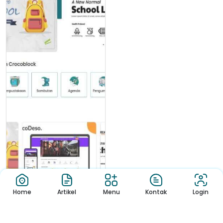
Home
Artikel
Menu
Kontak
Login