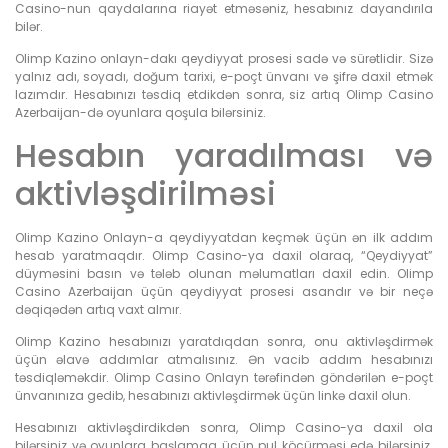
Casino-nun qaydalarına riayət etməsəniz, hesabınız dayandırıla
bilər.
Olimp Kazino onlayn-dakı qeydiyyat prosesi sadə və sürətlidir. Sizə
yalnız adı, soyadı, doğum tarixi, e-poçt ünvanı və şifrə daxil etmək
lazımdır. Hesabınızı təsdiq etdikdən sonra, siz artıq Olimp Casino
Azerbaijan-də oyunlara qoşula bilərsiniz.
Hesabın yaradılması və
aktivləşdirilməsi
Olimp Kazino Onlayn-a qeydiyyatdan keçmək üçün ən ilk addım
hesab yaratmaqdır. Olimp Casino-ya daxil olaraq, “Qeydiyyat”
düyməsini basın və tələb olunan məlumatları daxil edin. Olimp
Casino Azerbaijan üçün qeydiyyat prosesi asandır və bir neçə
dəqiqədən artıq vaxt almır.
Olimp Kazino hesabınızı yaratdıqdan sonra, onu aktivləşdirmək
üçün əlavə addımlar atmalısınız. Ən vacib addım hesabınızı
təsdiqləməkdir. Olimp Casino Onlayn tərəfindən göndərilən e-poçt
ünvanınıza gedib, hesabınızı aktivləşdirmək üçün linkə daxil olun.
Hesabınızı aktivləşdirdikdən sonra, Olimp Casino-ya daxil ola
bilərsiniz və oyunlara başlamaq üçün pul köçürməsi edə bilərsiniz.