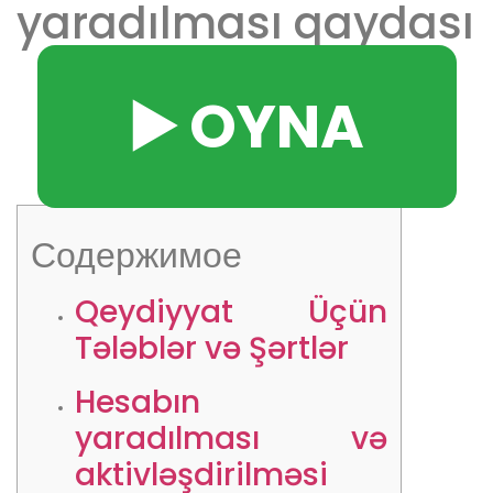
yaradılması qaydası
▶️ OYNA
Содержимое
Qeydiyyat Üçün
Tələblər və Şərtlər
Hesabın
yaradılması və
aktivləşdirilməsi