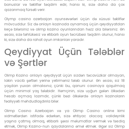
bonuslar və təkliflər təqdim edir, hansı ki, sizə daha da çox
qazanmaq fürsəti verir.
Olymp casino azerbaijan oyunsevərləri üçün də xüsusi təkliflər
mövcuddur. Siz də onlayn kazinoda oynamaq üçün qeydiyyatdan
keçə bilərsiniz və olimp kazino oyunlarından həzz ala bilərsiniz. Ən
əsası, sizə təhlükəsiz və etibarlı oyun təcrübəsi təqdim olunur, hansı
ki, sizə daha da rahat oyun imkanları yaradır.
Qeydiyyat Üçün Tələblər
və Şərtlər
Olimp Kazino onlayn qeydiyyat üçün sizdən təcavüzkar olmayan,
lakin vacib şərtləri yerinə yetirməniz tələb olunur. Ən əsası, siz 18
yaşdan yuxarı olmalısınız, çünki bu, qanuni casinoya qoşulmaq
üçün minimal yaş tələbidir. Həmçinin, sizə uyğun gələn ölkədən
hesab açmaq lazımdır, çünki bəzi ölkələrdə onlayn kazinoların
fəaliyyəti məhdudlaşdırıla bilər.
Olimp Casino Azerbaijan və ya Olimp Casino online kimi
xidmətlərdən istifadə edərkən, sizə ehtiyac olacaq: valideynlik
yaşına çatmış olmaq, etibarlı şəxsi məlumatlar vermək və təsdiq
etmək, Olimp Kazino-nun qaydalarına əməl etmək. Əgər siz Olimp