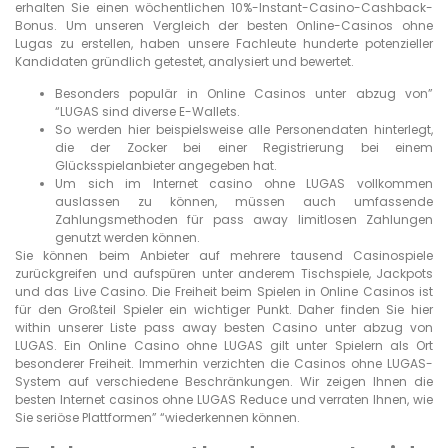
erhalten Sie einen wöchentlichen 10%-Instant-Casino-Cashback-
Bonus. Um unseren Vergleich der besten Online-Casinos ohne
Lugas zu erstellen, haben unsere Fachleute hunderte potenzieller
Kandidaten gründlich getestet, analysiert und bewertet.
Besonders populär in Online Casinos unter abzug von”
“LUGAS sind diverse E-Wallets.
So werden hier beispielsweise alle Personendaten hinterlegt,
die der Zocker bei einer Registrierung bei einem
Glücksspielanbieter angegeben hat.
Um sich im Internet casino ohne LUGAS vollkommen
auslassen zu können, müssen auch umfassende
Zahlungsmethoden für pass away limitlosen Zahlungen
genutzt werden können.
Sie können beim Anbieter auf mehrere tausend Casinospiele
zurückgreifen und aufspüren unter anderem Tischspiele, Jackpots
und das Live Casino. Die Freiheit beim Spielen in Online Casinos ist
für den Großteil Spieler ein wichtiger Punkt. Daher finden Sie hier
within unserer Liste pass away besten Casino unter abzug von
LUGAS. Ein Online Casino ohne LUGAS gilt unter Spielern als Ort
besonderer Freiheit. Immerhin verzichten die Casinos ohne LUGAS-
System auf verschiedene Beschränkungen. Wir zeigen Ihnen die
besten Internet casinos ohne LUGAS Reduce und verraten Ihnen, wie
Sie seriöse Plattformen” “wiederkennen können.