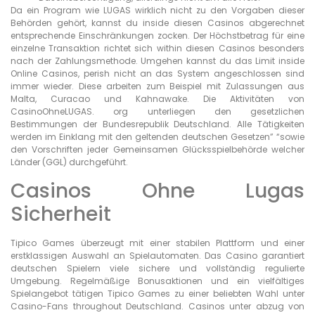
Da ein Program wie LUGAS wirklich nicht zu den Vorgaben dieser
Behörden gehört, kannst du inside diesen Casinos abgerechnet
entsprechende Einschränkungen zocken. Der Höchstbetrag für eine
einzelne Transaktion richtet sich within diesen Casinos besonders
nach der Zahlungsmethode. Umgehen kannst du das Limit inside
Online Casinos, perish nicht an das System angeschlossen sind
immer wieder. Diese arbeiten zum Beispiel mit Zulassungen aus
Malta, Curacao und Kahnawake. Die Aktivitäten von
CasinoOhneLUGAS. org unterliegen den gesetzlichen
Bestimmungen der Bundesrepublik Deutschland. Alle Tätigkeiten
werden im Einklang mit den geltenden deutschen Gesetzen” “sowie
den Vorschriften jeder Gemeinsamen Glücksspielbehörde welcher
Länder (GGL) durchgeführt.
Casinos Ohne Lugas
Sicherheit
Tipico Games überzeugt mit einer stabilen Plattform und einer
erstklassigen Auswahl an Spielautomaten. Das Casino garantiert
deutschen Spielern viele sichere und vollständig regulierte
Umgebung. Regelmäßige Bonusaktionen und ein vielfältiges
Spielangebot tätigen Tipico Games zu einer beliebten Wahl unter
Casino-Fans throughout Deutschland. Casinos unter abzug von