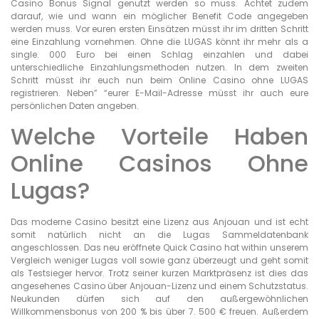
Casino Bonus Signal genutzt werden so muss. Achtet zudem
darauf, wie und wann ein möglicher Benefit Code angegeben
werden muss. Vor euren ersten Einsätzen müsst ihr im dritten Schritt
eine Einzahlung vornehmen. Ohne die LUGAS könnt ihr mehr als a
single. 000 Euro bei einen Schlag einzahlen und dabei
unterschiedliche Einzahlungsmethoden nutzen. In dem zweiten
Schritt müsst ihr euch nun beim Online Casino ohne LUGAS
registrieren. Neben” “eurer E-Mail-Adresse müsst ihr auch eure
persönlichen Daten angeben.
Welche Vorteile Haben
Online Casinos Ohne
Lugas?
Das moderne Casino besitzt eine Lizenz aus Anjouan und ist echt
somit natürlich nicht an die Lugas Sammeldatenbank
angeschlossen. Das neu eröffnete Quick Casino hat within unserem
Vergleich weniger Lugas voll sowie ganz überzeugt und geht somit
als Testsieger hervor. Trotz seiner kurzen Marktpräsenz ist dies das
angesehenes Casino über Anjouan-Lizenz und einem Schutzstatus.
Neukunden dürfen sich auf den außergewöhnlichen
Willkommensbonus von 200 % bis über 7. 500 € freuen. Außerdem