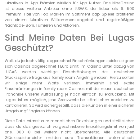
lukrativen In-App-Prämien wirklich für App-Nutzer. Das NineCasino
ist dieses weiterer Anbieter ohne LUGAS, der lieber als 6. 500
Premium-Titel von Top-Marken im Sortiment cap. Spieler profitieren
von einem lukrativen Willkommensangebot und regelmäßigen
Nachlade-Boni, Turnieren und Aktionen.
Sind Meine Daten Bei Lugas
Geschützt?
Wollt du jedoch völlig abgerechnet Einschränkungen spielen, eignen
sich Casinos abgerechnet 1 Euro Limit. Im Casino unter abzug von
LUGAS werden wichtige Einschränkungen des deutschen
Glücksspielvertrags aus family room Angeln gehoben. Hierzu sollten
wir einige mehr Worte verlieren, immerhin sind expire
Einschränkungen in family room Casinos mit der neuen deutschen
Franchise unserer Auffassung je nach einfach zu erdrückend. Mit
Lugas ist es möglich, jene Grenzwerte bei sämtlichen Anbietern zu
kontrollieren. So wird sichergestellt, dass die Kunden in einer sicheren
Umgebung” “agieren können.
Diese Datei erfasst eure monatlichen Einzahlungen und stellt sicher,
dass du das gesetzlich vorgeschriebene Einzahlungslimit von just
one. 000 € bei weitem nicht überschreitet. Alle deutschen
Glücksspielanbieter melden eure Transaktionen automatisch,