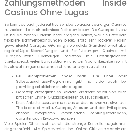
Zahlungsmethoden Inside
Casinos Ohne Lugas
So könnt du euch jederzeit treu sein, bei vertrauenswürdigen Casinos
zu zocken, die euch optimisée Freiheiten bieten. Die Curaçao-Lizenz
ist bei deutschen Spielern herausragend beliebt, weil sie Betreibern
flexiblere Rahmenbedingungen bietet. Trotz sehr lockerer Regeln
gewährleistet Curaçao eGaming viele solide Grundsicherheit über
regelmäßige Überprüfungen und Zertifizierungen. Casinos mit
Curaçao-Lizenz überzeugen meistens mit umfangreichem
Spielangebot, vielen Bonusaktionen und der Möglichkeit, ebenso mit
Kryptowährungen undramatisch und anonym zu zahlen.
Bei Suchtproblemen findet man Hilfe unter oder
Selbstausschluss-Programme gibt ha sido auch bei
gambling establishment ohne lugas.
Gamstop ermöglicht es Spielern, einander selbst von allen
britischen Online-Glücksspielseiten auszuschließen.
Diese Anbieter besitzen meist ausländische Lizenzen, etwa aus
The island of malta, Curaçao, Anjouan und den Philippinen,
ebenso akzeptieren verschiedene Zahlungsmethoden,
darunter auch Kryptowährungen.
Viele Spieler fühlen sich durch die strenge Kontrolle abgefahren
eingeschränkt. Alle Spielerkonten bei Online-Glücksspielanbietern