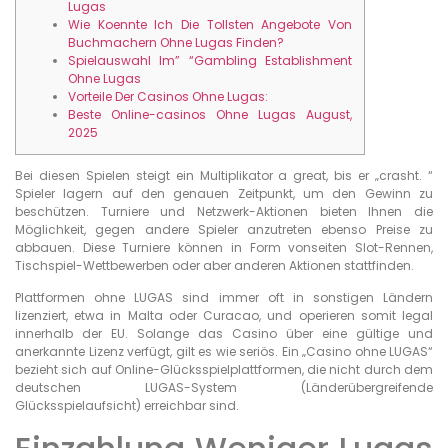
Lugas
Wie Koennte Ich Die Tollsten Angebote Von
Buchmachern Ohne Lugas Finden?
Spielauswahl Im” “Gambling Establishment
Ohne Lugas
Vorteile Der Casinos Ohne Lugas:
Beste Online-casinos Ohne Lugas August,
2025
Bei diesen Spielen steigt ein Multiplikator a great, bis er „crasht. “
Spieler lagern auf den genauen Zeitpunkt, um den Gewinn zu
beschützen. Turniere und Netzwerk-Aktionen bieten Ihnen die
Möglichkeit, gegen andere Spieler anzutreten ebenso Preise zu
abbauen. Diese Turniere können in Form vonseiten Slot-Rennen,
Tischspiel-Wettbewerben oder aber anderen Aktionen stattfinden.
Plattformen ohne LUGAS sind immer oft in sonstigen Ländern
lizenziert, etwa in Malta oder Curacao, und operieren somit legal
innerhalb der EU. Solange das Casino über eine gültige und
anerkannte Lizenz verfügt, gilt es wie seriös. Ein „Casino ohne LUGAS“
bezieht sich auf Online-Glücksspielplattformen, die nicht durch dem
deutschen LUGAS-System (Länderübergreifende
Glücksspielaufsicht) erreichbar sind.