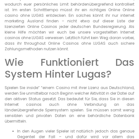
wodurch euer persönliches Limit behördenübergreifend kontrolliert
ist. Im ersten Schritttempo müsst ihr ein richtiges Online Online
casino ohne LUGAS entdecken. Ein solches könnt ihr nur internet
marketing Ausland finden – nicht etwa auf dieser Liste der
lizenzierten Online Casinos jeder deutschen Bundesregierung. Als
kleine Hilfe möchten wir euch bei unsere vorgestellten Internet
casinos ohne LUGAS verweisen. Letztlich führt kein Weg daran vorbei,
dass ihr throughout Online Casinos ohne LUGAS auch sichere
Zahlungsmethoden nutzen könnt.
Wie Funktioniert Das
System Hinter Lugas?
Spielen Sie inside” “einem Casino mit ihrer Lizenz aus Deutschland,
werden Sie unmittelbar nach Beginn welcher Aktivität in der Datei auf
den aktiven Status gesetzt. Das bedeutet für Sie, dass Sie in diesen
Internet casinos auch ohne Verbindung an das
länderübergreifende Sperrsystem spielen. Sie müssen somit wenig
sensiblen und privaten Daten an eine behördliche Datenbank
übermitteln.
In den Augen vieler Spieler ist natürlich jedoch das genaue
Gegenteil der Fall – und dafür wird vor allem das