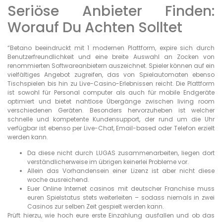
Seriöse Anbieter Finden:
Worauf Du Achten Solltet
“Betano beeindruckt mit 1 modernen Plattform, expire sich durch
Benutzerfreundlichkeit und eine breite Auswahl an Zocken von
renommierten Softwareanbietern auszeichnet. Spieler können auf ein
vielfältiges Angebot zugreifen, das von Spielautomaten ebenso
Tischspielen bis hin zu Live-Casino-Erlebnissen reicht. Die Plattform
ist sowohl für Personal computer als auch für mobile Endgeräte
optimiert und bietet nahtlose Übergänge zwischen living room
verschiedenen Geräten. Besonders hervorzuheben ist welcher
schnelle und kompetente Kundensupport, der rund um die Uhr
verfügbar ist ebenso per Live-Chat, Email-based oder Telefon erzielt
werden kann.
Da diese nicht durch LUGAS zusammenarbeiten, liegen dort
verständlicherweise im übrigen keinerlei Probleme vor.
Allein das Vorhandensein einer Lizenz ist aber nicht diese
woche ausreichend.
Euer Online Internet casinos mit deutscher Franchise muss
euren Spielstatus stets weiterleiten – sodass niemals in zwei
Casinos zur selben Zeit gespielt werden kann.
Prüft hierzu, wie hoch eure erste Einzahlung ausfallen und ob das