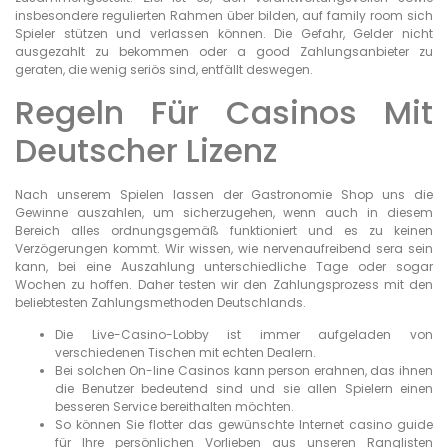
insbesondere regulierten Rahmen über bilden, auf family room sich
Spieler stützen und verlassen können. Die Gefahr, Gelder nicht
ausgezahlt zu bekommen oder a good Zahlungsanbieter zu
geraten, die wenig seriös sind, entfällt deswegen.
Regeln Für Casinos Mit
Deutscher Lizenz
Nach unserem Spielen lassen der Gastronomie Shop uns die
Gewinne auszahlen, um sicherzugehen, wenn auch in diesem
Bereich alles ordnungsgemäß funktioniert und es zu keinen
Verzögerungen kommt. Wir wissen, wie nervenaufreibend sera sein
kann, bei eine Auszahlung unterschiedliche Tage oder sogar
Wochen zu hoffen. Daher testen wir den Zahlungsprozess mit den
beliebtesten Zahlungsmethoden Deutschlands.
Die Live-Casino-Lobby ist immer aufgeladen von
verschiedenen Tischen mit echten Dealern.
Bei solchen On-line Casinos kann person erahnen, das ihnen
die Benutzer bedeutend sind und sie allen Spielern einen
besseren Service bereithalten möchten.
So können Sie flotter das gewünschte Internet casino guide
für Ihre persönlichen Vorlieben aus unseren Ranglisten