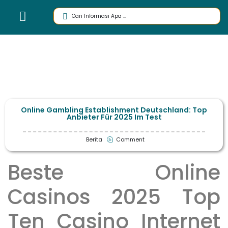
Online Gambling Establishment Deutschland: Top
Anbieter Für 2025 Im Test
Berita
Comment
Beste Online
Casinos 2025 Top
Ten Casino Internet