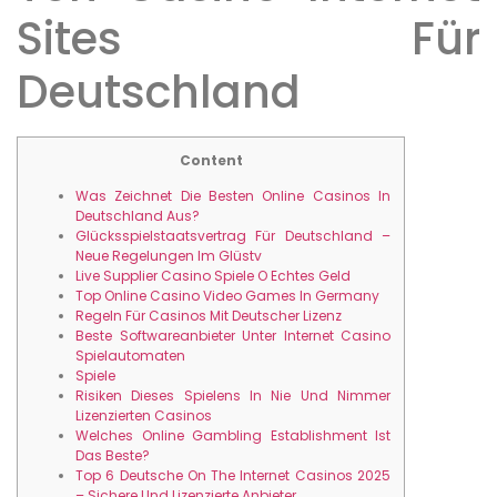
Sites Für
Deutschland
Content
Was Zeichnet Die Besten Online Casinos In
Deutschland Aus?
Glücksspielstaatsvertrag Für Deutschland –
Neue Regelungen Im Glüstv
Live Supplier Casino Spiele O Echtes Geld
Top Online Casino Video Games In Germany
Regeln Für Casinos Mit Deutscher Lizenz
Beste Softwareanbieter Unter Internet Casino
Spielautomaten
Spiele
Risiken Dieses Spielens In Nie Und Nimmer
Lizenzierten Casinos
Welches Online Gambling Establishment Ist
Das Beste?
Top 6 Deutsche On The Internet Casinos 2025
– Sichere Und Lizenzierte Anbieter