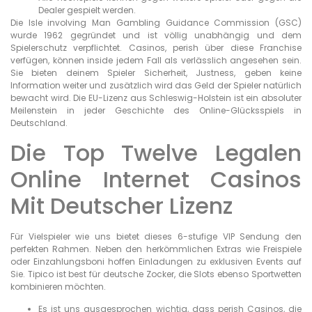
Dealer gespielt werden.
Die Isle involving Man Gambling Guidance Commission (GSC)
wurde 1962 gegründet und ist völlig unabhängig und dem
Spielerschutz verpflichtet. Casinos, perish über diese Franchise
verfügen, können inside jedem Fall als verlässlich angesehen sein.
Sie bieten deinem Spieler Sicherheit, Justness, geben keine
Information weiter und zusätzlich wird das Geld der Spieler natürlich
bewacht wird. Die EU-Lizenz aus Schleswig-Holstein ist ein absoluter
Meilenstein in jeder Geschichte des Online-Glücksspiels in
Deutschland.
Die Top Twelve Legalen
Online Internet Casinos
Mit Deutscher Lizenz
Für Vielspieler wie uns bietet dieses 6-stufige VIP Sendung den
perfekten Rahmen. Neben den herkömmlichen Extras wie Freispiele
oder Einzahlungsboni hoffen Einladungen zu exklusiven Events auf
Sie. Tipico ist best für deutsche Zocker, die Slots ebenso Sportwetten
kombinieren möchten.
Es ist uns ausgesprochen wichtig, dass perish Casinos, die