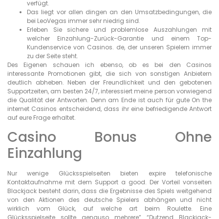
verfügt.
Das liegt vor allen dingen an den Umsatzbedingungen, die
bei LeoVegas immer sehr niedrig sind.
Erleben Sie sichere und problemlose Auszahlungen mit
welcher Einzahlung-Zurück-Garantie und einem Top-
Kundenservice von Casinos. de, der unseren Spielern immer
zu der Seite steht.
Des Eigenen schauen ich ebenso, ob es bei den Casinos
interessante Promotionen gibt, die sich von sonstigen Anbietern
deutlich abheben. Neben der Freundlichkeit und den gebotenen
Supportzeiten, am besten 24/7, interessiert meine person vorwiegend
die Qualität der Antworten. Denn am Ende ist auch für gute On the
internet Casinos entscheidend, dass ihr eine befriedigende Antwort
auf eure Frage erhaltet.
Casino Bonus Ohne
Einzahlung
Nur wenige Glücksspielseiten bieten expire telefonische
Kontaktaufnahme mit dem Support a good. Der Vorteil vonseiten
Blackjack besteht darin, dass die Ergebnisse des Spiels weitgehend
von den Aktionen des deutsche Spielers abhängen und nicht
wirklich vom Glück, auf welche art beim Roulette. Eine
Glücksspielseite sollte genauso mehrere” “Dutzend Blackjack-