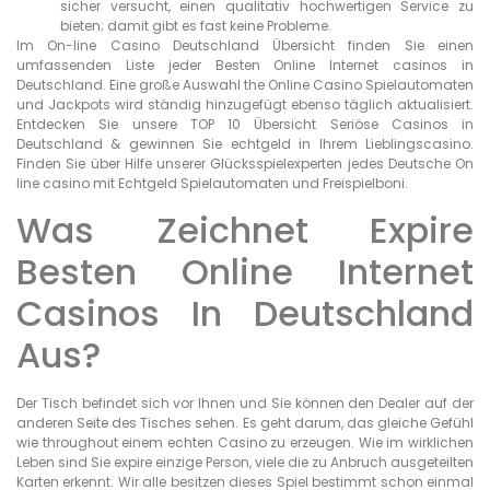
sicher versucht, einen qualitativ hochwertigen Service zu
bieten; damit gibt es fast keine Probleme.
Im On-line Casino Deutschland Übersicht finden Sie einen
umfassenden Liste jeder Besten Online Internet casinos in
Deutschland. Eine große Auswahl the Online Casino Spielautomaten
und Jackpots wird ständig hinzugefügt ebenso täglich aktualisiert.
Entdecken Sie unsere TOP 10 Übersicht Seriöse Casinos in
Deutschland & gewinnen Sie echtgeld in Ihrem Lieblingscasino.
Finden Sie über Hilfe unserer Glücksspielexperten jedes Deutsche On
line casino mit Echtgeld Spielautomaten und Freispielboni.
Was Zeichnet Expire
Besten Online Internet
Casinos In Deutschland
Aus?
Der Tisch befindet sich vor Ihnen und Sie können den Dealer auf der
anderen Seite des Tisches sehen. Es geht darum, das gleiche Gefühl
wie throughout einem echten Casino zu erzeugen. Wie im wirklichen
Leben sind Sie expire einzige Person, viele die zu Anbruch ausgeteilten
Karten erkennt. Wir alle besitzen dieses Spiel bestimmt schon einmal