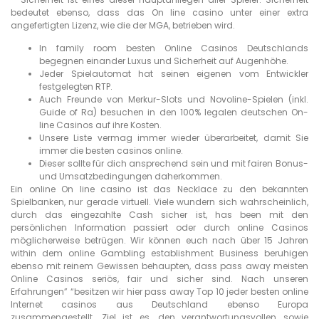
bedeutet ebenso, dass das On line casino unter einer extra
angefertigten Lizenz, wie die der MGA, betrieben wird.
In family room besten Online Casinos Deutschlands
begegnen einander Luxus und Sicherheit auf Augenhöhe.
Jeder Spielautomat hat seinen eigenen vom Entwickler
festgelegten RTP.
Auch Freunde von Merkur-Slots und Novoline-Spielen (inkl.
Guide of Ra) besuchen in den 100% legalen deutschen On-
line Casinos auf ihre Kosten.
Unsere Liste vermag immer wieder überarbeitet, damit Sie
immer die besten casinos online.
Dieser sollte für dich ansprechend sein und mit fairen Bonus-
und Umsatzbedingungen daherkommen.
Ein online On line casino ist das Necklace zu den bekannten
Spielbanken, nur gerade virtuell. Viele wundern sich wahrscheinlich,
durch das eingezahlte Cash sicher ist, has been mit den
persönlichen Information passiert oder durch online Casinos
möglicherweise betrügen. Wir können euch nach über 15 Jahren
within dem online Gambling establishment Business beruhigen
ebenso mit reinem Gewissen behaupten, dass pass away meisten
Online Casinos seriös, fair und sicher sind. Nach unseren
Erfahrungen” “besitzen wir hier pass away Top 10 jeder besten online
Internet casinos aus Deutschland ebenso Europa
zusammengestellt. Ziel ist es, den verantwortungsvollen sowie