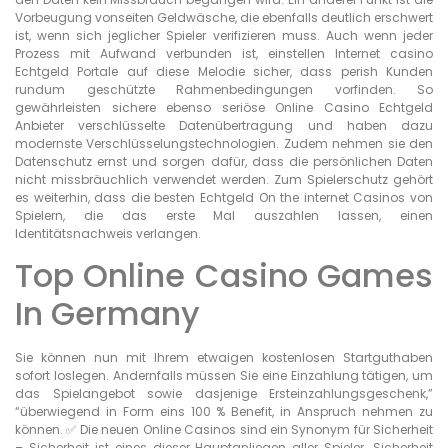
Vorbeugung vonseiten Geldwäsche, die ebenfalls deutlich erschwert
ist, wenn sich jeglicher Spieler verifizieren muss. Auch wenn jeder
Prozess mit Aufwand verbunden ist, einstellen Internet casino
Echtgeld Portale auf diese Melodie sicher, dass perish Kunden
rundum geschützte Rahmenbedingungen vorfinden. So
gewährleisten sichere ebenso seriöse Online Casino Echtgeld
Anbieter verschlüsselte Datenübertragung und haben dazu
modernste Verschlüsselungstechnologien. Zudem nehmen sie den
Datenschutz ernst und sorgen dafür, dass die persönlichen Daten
nicht missbräuchlich verwendet werden. Zum Spielerschutz gehört
es weiterhin, dass die besten Echtgeld On the internet Casinos von
Spielern, die das erste Mal auszahlen lassen, einen
Identitätsnachweis verlangen.
Top Online Casino Games
In Germany
Sie können nun mit Ihrem etwaigen kostenlosen Startguthaben
sofort loslegen. Andernfalls müssen Sie eine Einzahlung tätigen, um
das Spielangebot sowie dasjenige Ersteinzahlungsgeschenk,”
“überwiegend in Form eins 100 % Benefit, in Anspruch nehmen zu
können. ✅ Die neuen Online Casinos sind ein Synonym für Sicherheit
– Sicherheit ist eines dieser Hauptanliegen aller Spieler. Sicherheit