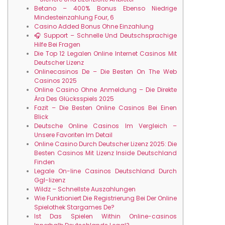
Betano – 400% Bonus Ebenso Niedrige
Mindesteinzahlung Four, 6
Casino Added Bonus Ohne Einzahlung
🎧 Support – Schnelle Und Deutschsprachige
Hilfe Bei Fragen
Die Top 12 Legalen Online Internet Casinos Mit
Deutscher Lizenz
Onlinecasinos De – Die Besten On The Web
Casinos 2025
Online Casino Ohne Anmeldung – Die Direkte
Ära Des Glücksspiels 2025
Fazit – Die Besten Online Casinos Bei Einen
Blick
Deutsche Online Casinos Im Vergleich –
Unsere Favoriten Im Detail
Online Casino Durch Deutscher Lizenz 2025: Die
Besten Casinos Mit Lizenz Inside Deutschland
Finden
Legale On-line Casinos Deutschland Durch
Ggl-lizenz
Wildz – Schnellste Auszahlungen
Wie Funktioniert Die Registrierung Bei Der Online
Spielothek Stargames De?
Ist Das Spielen Within Online-casinos