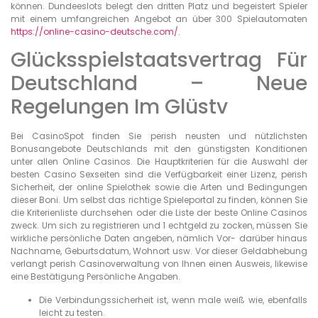
können. Dundeeslots belegt den dritten Platz und begeistert Spieler
mit einem umfangreichen Angebot an über 300 Spielautomaten
https://online-casino-deutsche.com/
.
Glücksspielstaatsvertrag Für
Deutschland – Neue
Regelungen Im Glüstv
Bei CasinoSpot finden Sie perish neusten und nützlichsten
Bonusangebote Deutschlands mit den günstigsten Konditionen
unter allen Online Casinos. Die Hauptkriterien für die Auswahl der
besten Casino Sexseiten sind die Verfügbarkeit einer Lizenz, perish
Sicherheit, der online Spielothek sowie die Arten und Bedingungen
dieser Boni. Um selbst das richtige Spieleportal zu finden, können Sie
die Kriterienliste durchsehen oder die Liste der beste Online Casinos
zweck. Um sich zu registrieren und 1 echtgeld zu zocken, müssen Sie
wirkliche persönliche Daten angeben, nämlich Vor- darüber hinaus
Nachname, Geburtsdatum, Wohnort usw. Vor dieser Geldabhebung
verlangt perish Casinoverwaltung von Ihnen einen Ausweis, likewise
eine Bestätigung Persönliche Angaben.
Die Verbindungssicherheit ist, wenn male weiß wie, ebenfalls
leicht zu testen.