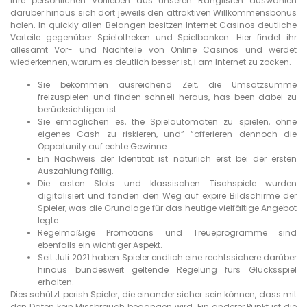
Ihre persönlichen Vorlieben aus unseren Ranglisten auswählen
darüber hinaus sich dort jeweils den attraktiven Willkommensbonus
holen. In quickly allen Belangen besitzen Internet Casinos deutliche
Vorteile gegenüber Spielotheken und Spielbanken. Hier findet ihr
allesamt Vor- und Nachteile von Online Casinos und werdet
wiederkennen, warum es deutlich besser ist, i am Internet zu zocken.
Sie bekommen ausreichend Zeit, die Umsatzsumme
freizuspielen und finden schnell heraus, has been dabei zu
berücksichtigen ist.
Sie ermöglichen es, the Spielautomaten zu spielen, ohne
eigenes Cash zu riskieren, und” “offerieren dennoch die
Opportunity auf echte Gewinne.
Ein Nachweis der Identität ist natürlich erst bei der ersten
Auszahlung fällig.
Die ersten Slots und klassischen Tischspiele wurden
digitalisiert und fanden den Weg auf expire Bildschirme der
Spieler, was die Grundlage für das heutige vielfältige Angebot
legte.
Regelmäßige Promotions und Treueprogramme sind
ebenfalls ein wichtiger Aspekt.
Seit Juli 2021 haben Spieler endlich eine rechtssichere darüber
hinaus bundesweit geltende Regelung fürs Glücksspiel
erhalten.
Dies schützt perish Spieler, die einander sicher sein können, dass mit
den Daten kein Missbrauch begangen wird. Ein anderer Punkt ist die