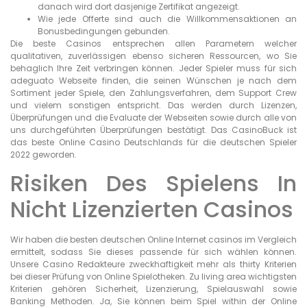
danach wird dort dasjenige Zertifikat angezeigt.
Wie jede Offerte sind auch die Willkommensaktionen an
Bonusbedingungen gebunden.
Die beste Casinos entsprechen allen Parametern welcher
qualitativen, zuverlässigen ebenso sicheren Ressourcen, wo Sie
behaglich Ihre Zeit verbringen können. Jeder Spieler muss für sich
adeguato Webseite finden, die seinen Wünschen je nach dem
Sortiment jeder Spiele, den Zahlungsverfahren, dem Support Crew
und vielem sonstigen entspricht. Das werden durch Lizenzen,
Überprüfungen und die Evaluate der Webseiten sowie durch alle von
uns durchgeführten Überprüfungen bestätigt. Das CasinoBuck ist
das beste Online Casino Deutschlands für die deutschen Spieler
2022 geworden.
Risiken Des Spielens In
Nicht Lizenzierten Casinos
Wir haben die besten deutschen Online Internet casinos im Vergleich
ermittelt, sodass Sie dieses passende für sich wählen können.
Unsere Casino Redakteure zweckhaftigkeit mehr als thirty Kriterien
bei dieser Prüfung von Online Spielotheken. Zu living area wichtigsten
Kriterien gehören Sicherheit, Lizenzierung, Spielauswahl sowie
Banking Methoden. Ja, Sie können beim Spiel within der Online