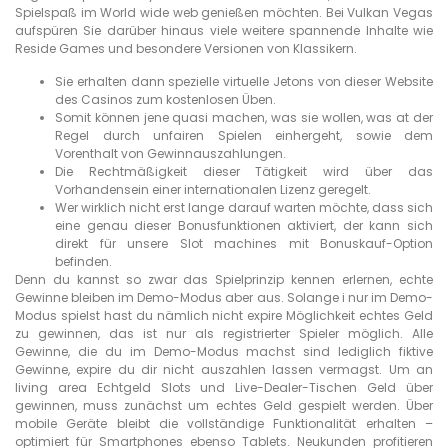
Spielspaß im World wide web genießen möchten. Bei Vulkan Vegas
aufspüren Sie darüber hinaus viele weitere spannende Inhalte wie
Reside Games und besondere Versionen von Klassikern.
Sie erhalten dann spezielle virtuelle Jetons von dieser Website
des Casinos zum kostenlosen Üben.
Somit können jene quasi machen, was sie wollen, was at der
Regel durch unfairen Spielen einhergeht, sowie dem
Vorenthalt von Gewinnauszahlungen.
Die Rechtmäßigkeit dieser Tätigkeit wird über das
Vorhandensein einer internationalen Lizenz geregelt.
Wer wirklich nicht erst lange darauf warten möchte, dass sich
eine genau dieser Bonusfunktionen aktiviert, der kann sich
direkt für unsere Slot machines mit Bonuskauf-Option
befinden.
Denn du kannst so zwar das Spielprinzip kennen erlernen, echte
Gewinne bleiben im Demo-Modus aber aus. Solange i nur im Demo-
Modus spielst hast du nämlich nicht expire Möglichkeit echtes Geld
zu gewinnen, das ist nur als registrierter Spieler möglich. Alle
Gewinne, die du im Demo-Modus machst sind lediglich fiktive
Gewinne, expire du dir nicht auszahlen lassen vermagst. Um an
living area Echtgeld Slots und Live-Dealer-Tischen Geld über
gewinnen, muss zunächst um echtes Geld gespielt werden. Über
mobile Geräte bleibt die vollständige Funktionalität erhalten –
optimiert für Smartphones ebenso Tablets. Neukunden profitieren