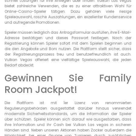
schnell Lösungen für ihre Anliegen über finden. Vulkan Las vegas
bietet zahlreiche Verwenden, die es zu einer attraktiven Wahl für
Online-Casino-Spieler tätigen. Dazu gehören viele riesige
Spieleauswahl, rasche Auszahlungen, ein exzellenter Kundenservice
und aufregende Promotionen.
Spieler müssen lediglich das Antragsformular ausfüllen, ihre E-Mail-
Adresse bestätigen und dieses Passwort festlegen. Nach der
Registrierung können Spieler sofort mit dem Spielen beginnen und
die den Angebote und Boni nutzen. Die Plattform stellt sicher, dass
der Registrierungsprozess treu und benutzerfreundlich ist auch.
Vulkan Vegas offeriert eine vielfältige Spieleauswahl, die jeden
Bedarf abdeckt.
Gewinnen Sie Family
Room Jackpot!
Die Plattform ist mit 1er Lizenz von renommierten
Regulierungsbehörden ausgestattet darüber hinaus verwendet
modernste Sicherheitsstandards, um die Information der Spieler
über schützen. Spieler können sich darauf wie ausgestorben, dass
ihre Information und ihr Cash bei Vulkan Las vegas in sicheren
Händen sind. Neben unseren Aktionen haben Zocker außerdem die
Möglichkeit, bei einer Gruppe von Turnieren durch zusätzlichen