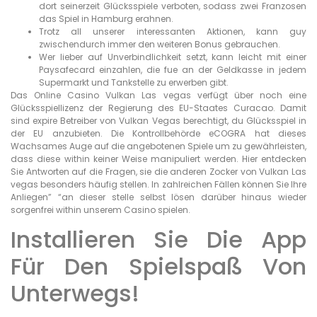
dort seinerzeit Glücksspiele verboten, sodass zwei Franzosen
das Spiel in Hamburg erahnen.
Trotz all unserer interessanten Aktionen, kann guy
zwischendurch immer den weiteren Bonus gebrauchen.
Wer lieber auf Unverbindlichkeit setzt, kann leicht mit einer
Paysafecard einzahlen, die fue an der Geldkasse in jedem
Supermarkt und Tankstelle zu erwerben gibt.
Das Online Casino Vulkan Las vegas verfügt über noch eine
Glücksspiellizenz der Regierung des EU-Staates Curacao. Damit
sind expire Betreiber von Vulkan Vegas berechtigt, du Glücksspiel in
der EU anzubieten. Die Kontrollbehörde eCOGRA hat dieses
Wachsames Auge auf die angebotenen Spiele um zu gewährleisten,
dass diese within keiner Weise manipuliert werden. Hier entdecken
Sie Antworten auf die Fragen, sie die anderen Zocker von Vulkan Las
vegas besonders häufig stellen. In zahlreichen Fällen können Sie Ihre
Anliegen” “an dieser stelle selbst lösen darüber hinaus wieder
sorgenfrei within unserem Casino spielen.
Installieren Sie Die App
Für Den Spielspaß Von
Unterwegs!