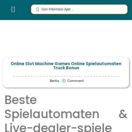
Online Slot Machine Games Online Spielautomaten
Truck Bonus
Berita
Comment
Beste
Spielautomaten &
Live-dealer-spiele