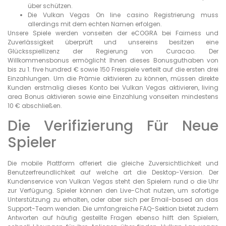
über schützen.
Die Vulkan Vegas On line casino Registrierung muss
allerdings mit dem echten Namen erfolgen.
Unsere Spiele werden vonseiten der eCOGRA bei Fairness und
Zuverlässigkeit überprüft und unsereins besitzen eine
Glücksspiellizenz der Regierung von Curacao. Der
Willkommensbonus ermöglicht Ihnen dieses Bonusguthaben von
bis zu 1. five hundred € sowie 150 Freispiele verteilt auf die ersten drei
Einzahlungen. Um die Prämie aktivieren zu können, müssen direkte
Kunden erstmalig dieses Konto bei Vulkan Vegas aktivieren, living
area Bonus aktivieren sowie eine Einzahlung vonseiten mindestens
10 € abschließen.
Die Verifizierung Für Neue
Spieler
Die mobile Plattform offeriert die gleiche Zuversichtlichkeit und
Benutzerfreundlichkeit auf welche art die Desktop-Version. Der
Kundenservice von Vulkan Vegas steht den Spielern rund o die Uhr
zur Verfügung. Spieler können den Live-Chat nutzen, um sofortige
Unterstützung zu erhalten, oder aber sich per Email-based an das
Support-Team wenden. Die umfangreiche FAQ-Sektion bietet zudem
Antworten auf häufig gestellte Fragen ebenso hilft den Spielern,