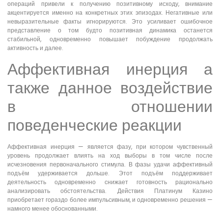
операций привели к получению позитивному исходу, внимание
акцентируется именно на конкретных этих эпизодах. Негативные или
невыразительные факты игнорируются. Это усиливает ошибочное
представление о том будто позитивная динамика останется
стабильной, одновременно повышает побуждение продолжать
активность и далее.
Аффективная инерция а
также данное воздействие
в отношении
поведенческие реакции
Аффективная инерция — является фазу, при котором чувственный
уровень продолжает влиять на ход выборы в том числе после
исчезновения первоначального стимула. В фазы удачи аффективный
подъём удерживается дольше. Этот подъём поддерживает
деятельность одновременно снижает готовность рационально
анализировать обстоятельства. Действия Платинум Казино
приобретает гораздо более импульсивным, и одновременно решения —
намного менее обоснованными.