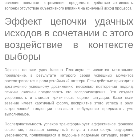
явление повышает стремление продолжать действие активность,
вопреки отсутствие объективного влияния на конечный исход процесса.
Эффект цепочки удачных
исходов в сочетании с этого
воздействие в контексте
выборы
Эффект цепочки удач Казино Платинум — является ментальное
проявление, в результате которого серия успешных моментов
рассматривается в роли устойчивый паттерн. Если действие приводит к
достижению успешному достижению несколько повторений подряд,
психика склонен предполагать его воспроизведения. Это создаёт
уверенность и снижает критичность оценки ситуации. Даже если
везение имеет хаотичный форму, восприятие этого успеха в роли
закрепленной тенденции повышает побуждение продолжать уже
выполняемое.
Последовательность успехов трансформирует аффективное фоновое
состояние, повышает совокупный тонус а также фокус. ощущение
уверенности, появляющаяся в подобные подобные ситуации, ведёт к