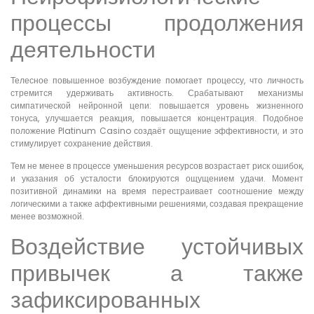
процессы продолжения
деятельности
Телесное повышенное возбуждение помогает процессу, что личность
стремится удерживать активность. Срабатывают механизмы
симпатической нейронной цепи: повышается уровень жизненного
тонуса, улучшается реакция, повышается концентрация. Подобное
положение Platinum Casino создаёт ощущение эффективности, и это
стимулирует сохранение действия.
Тем не менее в процессе уменьшения ресурсов возрастает риск ошибок,
и указания об усталости блокируются ощущением удачи. Момент
позитивной динамики на время перестраивает соотношение между
логическими а также аффективными решениями, создавая прекращение
менее возможной.
Воздействие устойчивых
привычек а также
зафиксированных