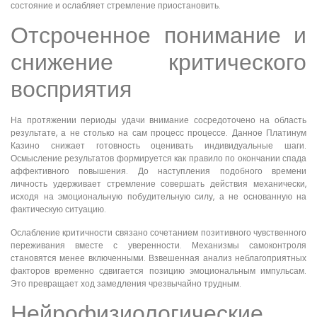
состояние и ослабляет стремление приостановить.
Отсроченное понимание и
снижение критического
восприятия
На протяжении периоды удачи внимание сосредоточено на область
результате, а не столько на сам процесс процессе. Данное Платинум
Казино снижает готовность оценивать индивидуальные шаги.
Осмысление результатов формируется как правило по окончании спада
аффективного повышения. До наступления подобного времени
личность удерживает стремление совершать действия механически,
исходя на эмоциональную побудительную силу, а не основанную на
фактическую ситуацию.
Ослабление критичности связано сочетанием позитивного чувственного
переживания вместе с уверенности. Механизмы самоконтроля
становятся менее включенными. Взвешенная анализ неблагоприятных
факторов временно сдвигается позицию эмоциональным импульсам.
Это превращает ход замедления чрезвычайно трудным.
Нейрофизиологические