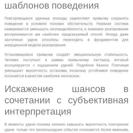
шаблонов поведения
Повторяющиеся удачные эпизоды закрепляют привычку сохранять
поведение в условиях похожих обстоятельств. Нервная система
намеревается уменьшать неопределённости, и знакомое реагирование
воспринимается как наиболее предсказуемый способ. Иногда даже
хаотичные удачи способны переходить в фундаментом для
инерционной модели реагирования.
Установившаяся привычка создаёт эмоциональную стабильность.
Человек поступает в рамках привычному паттерну, который
ассоциируется с ощущением удачей. Подобное Казино Платинум
уменьшает вероятность остановки, поскольку устойчивое поведение
осознаётся в качестве наиболее неопасное.
Искажение шансов в
сочетании с субъективная
интерпретация
В моменты удачи психика склонен завышать вероятность повторения
удачи. только что произошедшие события осознаются более важными,