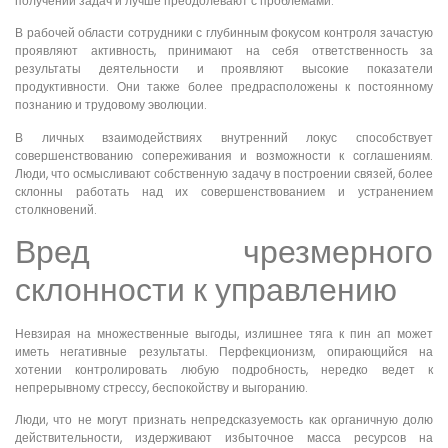
получении задач и лучше преодолевают с проблемами.
В рабочей области сотрудники с глубинным фокусом контроля зачастую
проявляют активность, принимают на себя ответственность за
результаты деятельности и проявляют высокие показатели
продуктивности. Они также более предрасположены к постоянному
познанию и трудовому эволюции.
В личных взаимодействиях внутренний локус способствует
совершенствованию сопереживания и возможности к соглашениям.
Люди, что осмысливают собственную задачу в построении связей, более
склонны работать над их совершенствованием и устранением
столкновений.
Вред чрезмерного
склонности к управлению
Невзирая на множественные выгоды, излишнее тяга к пин ап может
иметь негативные результаты. Перфекционизм, опирающийся на
хотении контролировать любую подробность, нередко ведет к
непрерывному стрессу, беспокойству и выгоранию.
Люди, что не могут признать непредсказуемость как органичную долю
действительности, издерживают избыточное масса ресурсов на