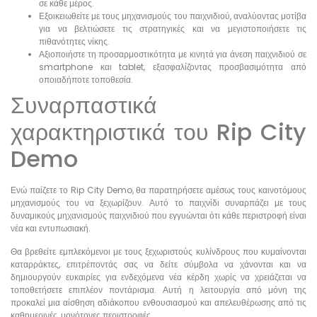
σε κάθε μέρος.
Εξοικειωθείτε με τους μηχανισμούς του παιχνιδιού, αναλύοντας μοτίβα
για να βελτιώσετε τις στρατηγικές και να μεγιστοποιήσετε τις
πιθανότητες νίκης.
Αξιοποιήστε τη προσαρμοστικότητα με κινητά για άνεση παιχνιδιού σε
smartphone και tablet, εξασφαλίζοντας προσβασιμότητα από
οποιαδήποτε τοποθεσία.
Συναρπαστικά
χαρακτηριστικά του Rip City
Demo
Ενώ παίζετε το Rip City Demo, θα παρατηρήσετε αμέσως τους καινοτόμους
μηχανισμούς του να ξεχωρίζουν. Αυτό το παιχνίδι συναρπάζει με τους
δυναμικούς μηχανισμούς παιχνιδιού που εγγυώνται ότι κάθε περιστροφή είναι
νέα και εντυπωσιακή.
Θα βρεθείτε εμπλεκόμενοι με τους ξεχωριστούς κυλίνδρους που κυμαίνονται
καταρράκτες, επιτρέποντάς σας να δείτε σύμβολα να χάνονται και να
δημιουργούν ευκαιρίες για ενδεχόμενα νέα κέρδη χωρίς να χρειάζεται να
τοποθετήσετε επιπλέον ποντάρισμα. Αυτή η λειτουργία από μόνη της
προκαλεί μια αίσθηση αδιάκοπου ενθουσιασμού και απελευθέρωσης από τις
καθημερινές, μονότονες περιστροφές.