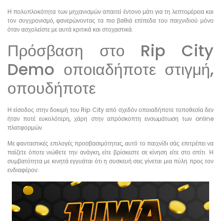
Η πολυπλοκότητα των μηχανισμών απαιτεί έντονο μάτι για τη λεπτομέρεια και
τον συγχρονισμό, φανερώνοντας τα πιο βαθιά επίπεδα του παιχνιδιού μόνο
όταν ασχολείστε με αυτά κριτικά και στοχαστικά.
Πρόσβαση στο Rip City
Demo οποιαδήποτε στιγμή,
οπουδήποτε
Η είσοδος στην δοκιμή του Rip City από σχεδόν οποιαδήποτε τοποθεσία δεν
ήταν ποτέ ευκολότερη, χάρη στην απρόσκοπτη ενσωμάτωση των online
πλατφορμών.
Με φανταστικές επιλογές προσβασιμότητας, αυτό το παιχνίδι σάς επιτρέπει να
παίζετε όποτε νιώθετε την ανάγκη, είτε βρίσκεστε σε κίνηση είτε στο σπίτι. Η
συμβατότητα με κινητά εγγυάται ότι η συσκευή σας γίνεται μια πύλη προς τον
ενδιαφέρον.