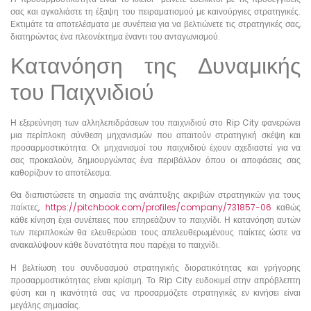
σας και αγκαλιάστε τη έξαψη του πειραματισμού με καινούργιες στρατηγικές.
Εκτιμάτε τα αποτελέσματα με συνέπεια για να βελτιώνετε τις στρατηγικές σας,
διατηρώντας ένα πλεονέκτημα έναντι του ανταγωνισμού.
Κατανόηση της Δυναμικής
του Παιχνιδιού
Η εξερεύνηση των αλληλεπιδράσεων του παιχνιδιού στο Rip City φανερώνει
μια περίπλοκη σύνθεση μηχανισμών που απαιτούν στρατηγική σκέψη και
προσαρμοστικότητα. Οι μηχανισμοί του παιχνιδιού έχουν σχεδιαστεί για να
σας προκαλούν, δημιουργώντας ένα περιβάλλον όπου οι αποφάσεις σας
καθορίζουν το αποτέλεσμα.
Θα διαπιστώσετε τη σημασία της ανάπτυξης ακριβών στρατηγικών για τους
παίκτες,
https://pitchbook.com/profiles/company/731857-06
καθώς
κάθε κίνηση έχει συνέπειες που επηρεάζουν το παιχνίδι. Η κατανόηση αυτών
των περιπλοκών θα ελευθερώσει τους απελευθερωμένους παίκτες ώστε να
ανακαλύψουν κάθε δυνατότητα που παρέχει το παιχνίδι.
Η βελτίωση του συνδυασμού στρατηγικής διορατικότητας και γρήγορης
προσαρμοστικότητας είναι κρίσιμη. Το Rip City ευδοκιμεί στην απρόβλεπτη
φύση και η ικανότητά σας να προσαρμόζετε στρατηγικές εν κινήσει είναι
μεγάλης σημασίας.