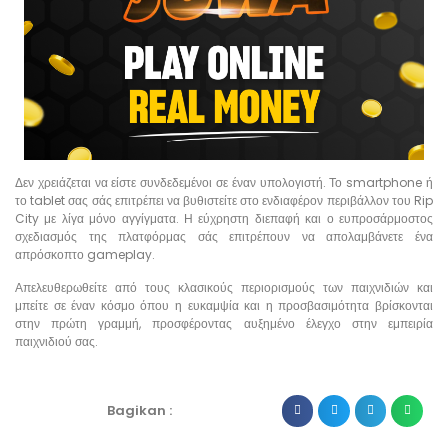
Δεν χρειάζεται να είστε συνδεδεμένοι σε έναν υπολογιστή. Το smartphone ή
το tablet σας σάς επιτρέπει να βυθιστείτε στο ενδιαφέρον περιβάλλον του Rip
City με λίγα μόνο αγγίγματα. Η εύχρηστη διεπαφή και ο ευπροσάρμοστος
σχεδιασμός της πλατφόρμας σάς επιτρέπουν να απολαμβάνετε ένα
απρόσκοπτο gameplay.
Απελευθερωθείτε από τους κλασικούς περιορισμούς των παιχνιδιών και
μπείτε σε έναν κόσμο όπου η ευκαμψία και η προσβασιμότητα βρίσκονται
στην πρώτη γραμμή, προσφέροντας αυξημένο έλεγχο στην εμπειρία
παιχνιδιού σας.
Bagikan :