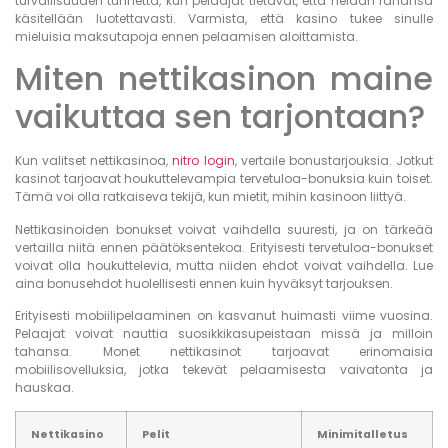
turvallisuuden tunnetta, kun pelaajat tietävät, että heidän rahansa
käsitellään luotettavasti. Varmista, että kasino tukee sinulle
mieluisia maksutapoja ennen pelaamisen aloittamista.
Miten nettikasinon maine
vaikuttaa sen tarjontaan?
Kun valitset nettikasinoa,
nitro login
, vertaile bonustarjouksia. Jotkut
kasinot tarjoavat houkuttelevampia tervetuloa-bonuksia kuin toiset.
Tämä voi olla ratkaiseva tekijä, kun mietit, mihin kasinoon liittyä.
Nettikasinoiden bonukset voivat vaihdella suuresti, ja on tärkeää
vertailla niitä ennen päätöksentekoa. Erityisesti tervetuloa-bonukset
voivat olla houkuttelevia, mutta niiden ehdot voivat vaihdella. Lue
aina bonusehdot huolellisesti ennen kuin hyväksyt tarjouksen.
Erityisesti mobiilipelaaminen on kasvanut huimasti viime vuosina.
Pelaajat voivat nauttia suosikkikasupeistaan missä ja milloin
tahansa. Monet nettikasinot tarjoavat erinomaisia
mobiilisovelluksia, jotka tekevät pelaamisesta vaivatonta ja
hauskaa.
Nettikasino
Pelit
Minimitalletus