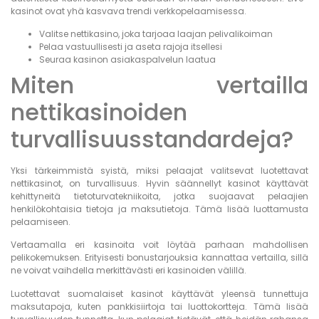
kasinot ovat yhä kasvava trendi verkkopelaamisessa.
Valitse nettikasino, joka tarjoaa laajan pelivalikoiman
Pelaa vastuullisesti ja aseta rajoja itsellesi
Seuraa kasinon asiakaspalvelun laatua
Miten vertailla
nettikasinoiden
turvallisuusstandardeja?
Yksi tärkeimmistä syistä, miksi pelaajat valitsevat luotettavat
nettikasinot, on turvallisuus. Hyvin säännellyt kasinot käyttävät
kehittyneitä tietoturvatekniikoita, jotka suojaavat pelaajien
henkilökohtaisia tietoja ja maksutietoja. Tämä lisää luottamusta
pelaamiseen.
Vertaamalla eri kasinoita voit löytää parhaan mahdollisen
pelikokemuksen. Erityisesti bonustarjouksia kannattaa vertailla, sillä
ne voivat vaihdella merkittävästi eri kasinoiden välillä.
Luotettavat suomalaiset kasinot käyttävät yleensä tunnettuja
maksutapoja, kuten pankkisiirtoja tai luottokortteja. Tämä lisää