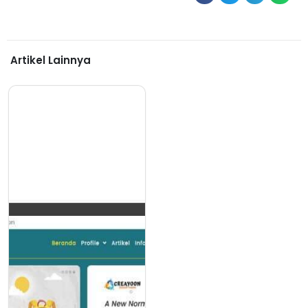
Artikel Lainnya