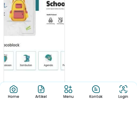
Home
Artikel
Menu
Kontak
Login