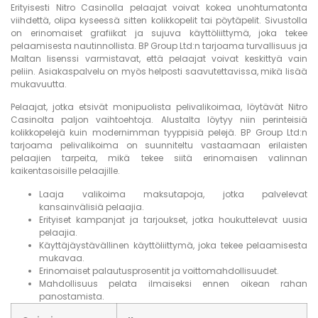
Erityisesti Nitro Casinolla pelaajat voivat kokea unohtumatonta
viihdettä, olipa kyseessä sitten kolikkopelit tai pöytäpelit. Sivustolla
on erinomaiset grafiikat ja sujuva käyttöliittymä, joka tekee
pelaamisesta nautinnollista. BP Group Ltd:n tarjoama turvallisuus ja
Maltan lisenssi varmistavat, että pelaajat voivat keskittyä vain
peliin. Asiakaspalvelu on myös helposti saavutettavissa, mikä lisää
mukavuutta.
Pelaajat, jotka etsivät monipuolista pelivalikoimaa, löytävät Nitro
Casinolta paljon vaihtoehtoja. Alustalta löytyy niin perinteisiä
kolikkopelejä kuin modernimman tyyppisiä pelejä. BP Group Ltd:n
tarjoama pelivalikoima on suunniteltu vastaamaan erilaisten
pelaajien tarpeita, mikä tekee siitä erinomaisen valinnan
kaikentasoisille pelaajille.
Laaja valikoima maksutapoja, jotka palvelevat
kansainvälisiä pelaajia.
Erityiset kampanjat ja tarjoukset, jotka houkuttelevat uusia
pelaajia.
Käyttäjäystävällinen käyttöliittymä, joka tekee pelaamisesta
mukavaa.
Erinomaiset palautusprosentit ja voittomahdollisuudet.
Mahdollisuus pelata ilmaiseksi ennen oikean rahan
panostamista.