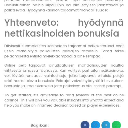
Osallistuminen näihin kilpailuihin voi olla erityisen jännittävää ja
palkitsevaa. Hyödynnä kasinon tarjoamat mahdollisuudet.
Yhteenveto: hyödynnä
nettikasinoiden bonuksia
Erityisesti suomalaisten kasinoiden tarjoamat pelikokemukset ovat
usein räätälöityjä paikallisten pelaajien tarpeisiin. Tämä tekee
pelaamisesta entistä mielekkäämpää ja läheisempää.
Online pelit tarjoavat ainutlaatuisen mahdollisuuden nauttia
viihteestä omassa rauhassa. Kun valitset parhaita nettikasinoita,
voit löytää runsaasti vaihtoehtoja, jotka tarjoavat erilaisia pelejä
sekä houkuttelevia bonuksia. Pelaajat voivat hyödyntää tervetuloa-
bonuksia ja ilmaiskierroksia, jotta pelikokemus olisi entistä parempi.
To get started, it’s advisable to read reviews of the best online
casinos. This will give you valuable insights into what to expect and
help you make an informed decision based on player experiences.
Bagikan :