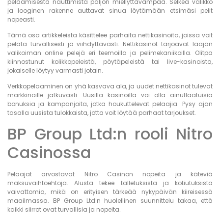
pelaamisesta nauttimista paljon miellyttävämpää. Selkeä valikko
ja looginen rakenne auttavat sinua löytämään etsimäsi pelit
nopeasti.
Tämä osa artikkeleista käsittelee parhaita nettikasinoita, joissa voit
pelata turvallisesti ja viihdyttävästi. Nettikasinot tarjoavat laajan
valikoiman online pelejä eri teemoilla ja pelimekaniikoilla. Olitpa
kiinnostunut kolikkopeleistä, pöytäpeleistä tai live-kasinoista,
jokaiselle löytyy varmasti jotain.
Verkkopelaaminen on yhä kasvava ala, ja uudet nettikasinot tulevat
markkinoille jatkuvasti. Uusilla kasinoilla voi olla ainutlaatuisia
bonuksia ja kampanjoita, jotka houkuttelevat pelaajia. Pysy ajan
tasalla uusista tulokkaista, jotta voit löytää parhaat tarjoukset.
BP Group Ltd:n rooli Nitro
Casinossa
Pelaajat arvostavat Nitro Casinon nopeita ja käteviä
maksuvaihtoehtoja. Alusta tekee talletuksista ja kotiutuksista
vaivattomia, mikä on erityisen tärkeää nykypäivän kiireisessä
maailmassa. BP Group Ltd:n huolellinen suunnittelu takaa, että
kaikki siirrot ovat turvallisia ja nopeita.