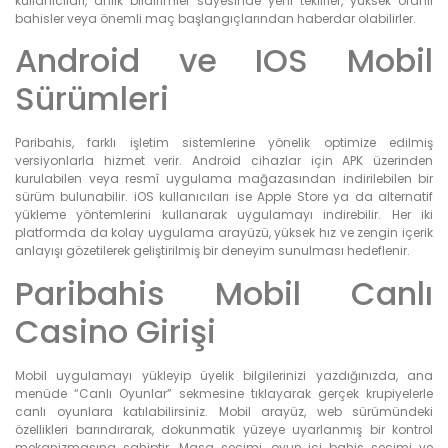
kullanıcıları, anlık bildirimler sayesinde yeni teklifler, yüksek oranlı
bahisler veya önemli maç başlangıçlarından haberdar olabilirler.
Android ve IOS Mobil
Sürümleri
Paribahis, farklı işletim sistemlerine yönelik optimize edilmiş
versiyonlarla hizmet verir. Android cihazlar için APK üzerinden
kurulabilen veya resmî uygulama mağazasından indirilebilen bir
sürüm bulunabilir. iOS kullanıcıları ise Apple Store ya da alternatif
yükleme yöntemlerini kullanarak uygulamayı indirebilir. Her iki
platformda da kolay uygulama arayüzü, yüksek hız ve zengin içerik
anlayışı gözetilerek geliştirilmiş bir deneyim sunulması hedeflenir.
Paribahis Mobil Canlı
Casino Girişi
Mobil uygulamayı yükleyip üyelik bilgilerinizi yazdığınızda, ana
menüde “Canlı Oyunlar” sekmesine tıklayarak gerçek krupiyelerle
canlı oyunlara katılabilirsiniz. Mobil arayüz, web sürümündeki
özellikleri barındırarak, dokunmatik yüzeye uyarlanmış bir kontrol
mekanizmasına sahiptir. Masa seçimi, oyun içi bahis seçimi ve