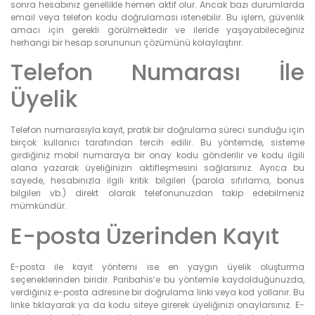
sonra hesabınız genellikle hemen aktif olur. Ancak bazı durumlarda
email veya telefon kodu doğrulaması istenebilir. Bu işlem, güvenlik
amacı için gerekli görülmektedir ve ileride yaşayabileceğiniz
herhangi bir hesap sorununun çözümünü kolaylaştırır.
Telefon Numarası İle
Üyelik
Telefon numarasıyla kayıt, pratik bir doğrulama süreci sunduğu için
birçok kullanıcı tarafından tercih edilir. Bu yöntemde, sisteme
girdiğiniz mobil numaraya bir onay kodu gönderilir ve kodu ilgili
alana yazarak üyeliğinizin aktifleşmesini sağlarsınız. Ayrıca bu
sayede, hesabınızla ilgili kritik bilgileri (parola sıfırlama, bonus
bilgileri vb.) direkt olarak telefonunuzdan takip edebilmeniz
mümkündür.
E-posta Üzerinden Kayıt
E-posta ile kayıt yöntemi ise en yaygın üyelik oluşturma
seçeneklerinden biridir. Paribahis’e bu yöntemle kaydolduğunuzda,
verdiğiniz e-posta adresine bir doğrulama linki veya kod yollanır. Bu
linke tıklayarak ya da kodu siteye girerek üyeliğinizi onaylarsınız. E-