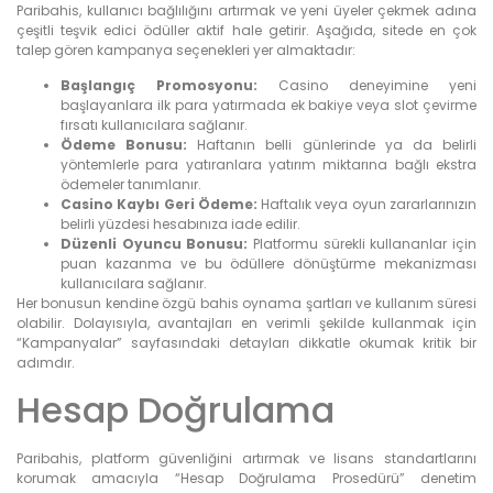
Paribahis, kullanıcı bağlılığını artırmak ve yeni üyeler çekmek adına
çeşitli teşvik edici ödüller aktif hale getirir. Aşağıda, sitede en çok
talep gören kampanya seçenekleri yer almaktadır:
Başlangıç Promosyonu:
Casino deneyimine yeni
başlayanlara ilk para yatırmada ek bakiye veya slot çevirme
fırsatı kullanıcılara sağlanır.
Ödeme Bonusu:
Haftanın belli günlerinde ya da belirli
yöntemlerle para yatıranlara yatırım miktarına bağlı ekstra
ödemeler tanımlanır.
Casino Kaybı Geri Ödeme:
Haftalık veya oyun zararlarınızın
belirli yüzdesi hesabınıza iade edilir.
Düzenli Oyuncu Bonusu:
Platformu sürekli kullananlar için
puan kazanma ve bu ödüllere dönüştürme mekanizması
kullanıcılara sağlanır.
Her bonusun kendine özgü bahis oynama şartları ve kullanım süresi
olabilir. Dolayısıyla, avantajları en verimli şekilde kullanmak için
“Kampanyalar” sayfasındaki detayları dikkatle okumak kritik bir
adımdır.
Hesap Doğrulama
Paribahis, platform güvenliğini artırmak ve lisans standartlarını
korumak amacıyla “Hesap Doğrulama Prosedürü” denetim