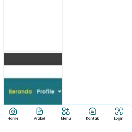
Home
Artikel
Menu
Kontak
Login