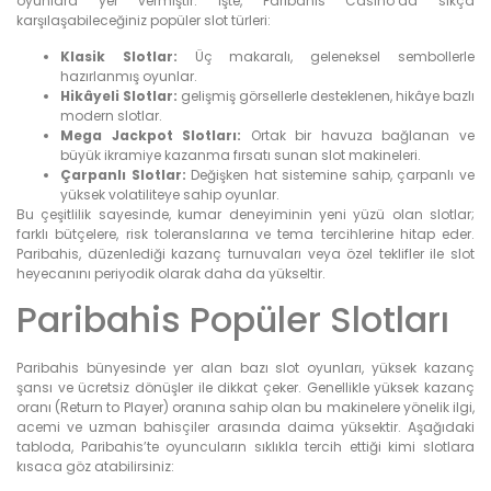
oyunlara yer vermiştir. İşte, Paribahis Casino’da sıkça
karşılaşabileceğiniz popüler slot türleri:
Klasik Slotlar:
Üç makaralı, geleneksel sembollerle
hazırlanmış oyunlar.
Hikâyeli Slotlar:
gelişmiş görsellerle desteklenen, hikâye bazlı
modern slotlar.
Mega Jackpot Slotları:
Ortak bir havuza bağlanan ve
büyük ikramiye kazanma fırsatı sunan slot makineleri.
Çarpanlı Slotlar:
Değişken hat sistemine sahip, çarpanlı ve
yüksek volatiliteye sahip oyunlar.
Bu çeşitlilik sayesinde, kumar deneyiminin yeni yüzü olan slotlar;
farklı bütçelere, risk toleranslarına ve tema tercihlerine hitap eder.
Paribahis, düzenlediği kazanç turnuvaları veya özel teklifler ile slot
heyecanını periyodik olarak daha da yükseltir.
Paribahis Popüler Slotları
Paribahis bünyesinde yer alan bazı slot oyunları, yüksek kazanç
şansı ve ücretsiz dönüşler ile dikkat çeker. Genellikle yüksek kazanç
oranı (Return to Player) oranına sahip olan bu makinelere yönelik ilgi,
acemi ve uzman bahisçiler arasında daima yüksektir. Aşağıdaki
tabloda, Paribahis’te oyuncuların sıklıkla tercih ettiği kimi slotlara
kısaca göz atabilirsiniz: