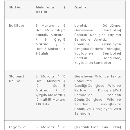
Slot Adı
Makaralar /
Özellik
Hatlar
Ra Kitabı
5 Makara / 9
Ücretsiz Döndürme,
Hat|5 Makaralı / 9
Genişleyen Semboller|
Satırlı|5 Makaralı
Ücretsiz Dönüşler, Yayılma
/ 9 Çizgi|5
Sembolleri|Ücretsiz
Makaralı / 9
Dönüşler, Genişleyen
Hattı|5 Makaralı /
Simgeler|Bedava Dönüşler,
9 Satırlı
Yayılabilen Semboller|
Ücretsiz Döndürme,
Yayılabilen Semboller
Starburst
5 Makara / 10
Genişleyen Wild ve Tekrar
Deluxe
Hat|5 Makaralı /
Döndürme
10 Satırlı|5
Özelliği|Genişleyen Wild ve
Makaralı / 10
Bedava Dönüşler|Wild
Çizgi|5 Makaralı /
Semboller, Yeniden
10 Hattı|5 Makara
Dönüş|Genişleyen Wild ve
/ 10 Satır
Yeniden Dönüş|Tekrar
Dönüş ve Genişleyen Wild
Semboller
Legacy of
5 Makara / 10
Çarpanlı Free Spin Turları|