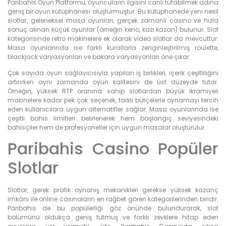
Paribahis Oyun Platformu, oyuncuların ilgisini canlı tutabilmek adına
geniş bir oyun kütüphanesi oluşturmuştur. Bu kütüphanede yeni nesil
slotlar, geleneksel masa oyunları, gerçek zamanlı casino ve hızla
sonuç alınan küçük oyunlar (örneğin keno, kazı kazan) bulunur. Slot
kategorisinde retro makinelere ek olarak video slotlar da mevcuttur.
Masa oyunlarında ise farklı kurallarla zenginleştirilmiş roulette,
blackjack varyasyonları ve bakara varyasyonları öne çıkar.
Çok sayıda oyun sağlayıcısıyla yapılan iş birlikleri, içerik çeşitliliğini
artırırken aynı zamanda oyun kalitesini de üst düzeyde tutar.
Örneğin, yüksek RTP oranına sahip slotlardan büyük ikramiyeli
makinelere kadar pek çok seçenek, farklı bütçelerle oynamayı tercih
eden kullanıcılara uygun alternatifler sağlar. Masa oyunlarında ise
çeşitli bahis limitleri belirlenerek hem başlangıç seviyesindeki
bahisçiler hem de profesyoneller için uygun masalar oluşturulur.
Paribahis Casino Popüler
Slotlar
Slotlar, gerek pratik oynanış mekanikleri gerekse yüksek kazanç
imkânı ile online casinoların en rağbet gören kategorilerinden biridir.
Paribahis de bu popülerliği göz önünde bulundurarak, slot
bölümünü oldukça geniş tutmuş ve farklı zevklere hitap eden