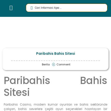
Paribahis Bahis Sitesi
Berita
Comment
Paribahis Bahis
Sitesi
Paribahis Casino, modern kumar oyunları ve bahis sektöründe
çalışan, bahis severlere çeşitli oyun seçenekleri hazırlayan bir