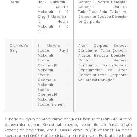
Dead
Hat|5 Makaralı /
Çarpanlı Bedava Dönüşler|
10 Satırlı|5
Çarpanlı Ücretsiz
Makaralı / 10
Turlar|Free Spin Turları ve
Çizgi|5 Makaralı /
Çarpanlar|Bedava Dönüşler
10 Hattı|5
ve Çarpanlar
Makaralı / 10
Satırlı
Olympus’a
6 Makara /
Artan Çarpan, Serbest
Giriş
Scatter Pay|6
Döndürme Turları|Çarpanlı
Makaralı /
Artışlar, Bedava Dönüşler|
Scatter
Çarpanlı Serbest
Ödemesi|6
Döndürme Turları|Serbest
Makaralı /
Döndürmeler ve Artan
Scatter
Çarpanlar|Artan Çarpanlar
Ödemeli|6
ve Serbest Dönüşler
Makaralı /
Scatter
Ödemesi|6
Makaralı /
Scatter Sistemli
Yukarıdaki oyunlar, kendi temaları ve özel bonus mekanikleri ile farklı
deneyimler sunar. Kimisi sık kazanç veren ile sık fakat küçük
kazançlar dağıtırken, kimisi seyrek ama büyük kazançlı ile daha
seyrek ama büyük ödüller elde etme imkânı verir. Paribahis’te tercih